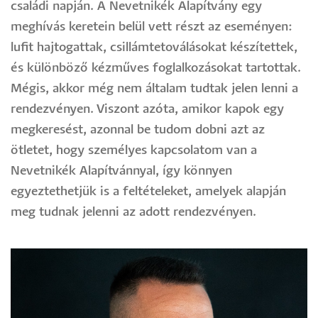
családi napján. A Nevetnikék Alapítvány egy
meghívás keretein belül vett részt az eseményen:
lufit hajtogattak, csillámtetoválásokat készítettek,
és különböző kézműves foglalkozásokat tartottak.
Mégis, akkor még nem általam tudtak jelen lenni a
rendezvényen. Viszont azóta, amikor kapok egy
megkeresést, azonnal be tudom dobni azt az
ötletet, hogy személyes kapcsolatom van a
Nevetnikék Alapítvánnyal, így könnyen
egyeztethetjük is a feltételeket, amelyek alapján
meg tudnak jelenni az adott rendezvényen.