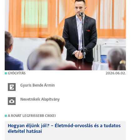
GYÓGYÍTÁS
2026.06.02.
Gyuris Bende Ármin
Nevetnikék Alapítvány
A ROVAT LEGFRISSEBB CIKKEI
Hogyan éljünk jól? – Életmód-orvoslás és a tudatos
életvitel hatásai