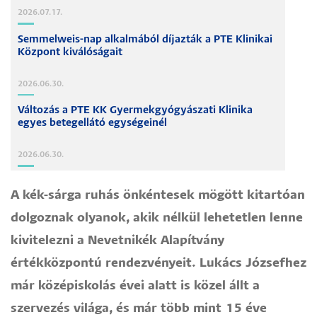
2026.07.17.
Semmelweis-nap alkalmából díjazták a PTE Klinikai
Központ kiválóságait
2026.06.30.
Változás a PTE KK Gyermekgyógyászati Klinika
egyes betegellátó egységeinél
2026.06.30.
A kék-sárga ruhás önkéntesek mögött kitartóan
dolgoznak olyanok, akik nélkül lehetetlen lenne
kivitelezni a Nevetnikék Alapítvány
értékközpontú rendezvényeit. Lukács Józsefhez
már középiskolás évei alatt is közel állt a
szervezés világa, és már több mint 15 éve