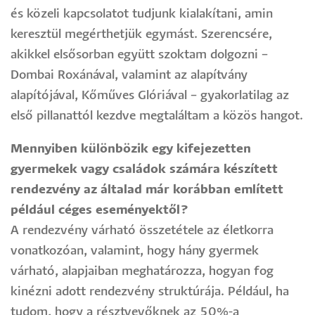
és közeli kapcsolatot tudjunk kialakítani, amin
keresztül megérthetjük egymást. Szerencsére,
akikkel elsősorban együtt szoktam dolgozni –
Dombai Roxánával, valamint az alapítvány
alapítójával, Kőműves Glóriával – gyakorlatilag az
első pillanattól kezdve megtaláltam a közös hangot.
Mennyiben különbözik egy kifejezetten
gyermekek vagy családok számára készített
rendezvény az általad már korábban említett
például céges eseményektől?
A rendezvény várható összetétele az életkorra
vonatkozóan, valamint, hogy hány gyermek
várható, alapjaiban meghatározza, hogyan fog
kinézni adott rendezvény struktúrája. Például, ha
tudom, hogy a résztvevőknek az 50%-a