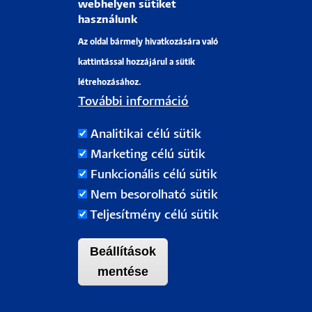
Médiaajánlat
webhelyen sütiket
használunk
Sajtószoba
Az oldal bármely hivatkozására való
Pályázati projektek
kattintással hozzájárul a sütik
HRS4R
létrehozásához.
További információ
PÉCSI TUDOMÁNYEGYETEM
Analitikai célú sütik
H-7622 Pécs, Vasvári Pál utca. 4.
Marketing célú sütik
Tel.:
+36-72/501-500
Funkcionális célú sütik
Rektori Kabinet: +36 30/787-2913
Nem besorolható sütik
Email:
info@pte.hu
Teljesítmény célú sütik
Beállítások
mentése