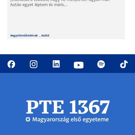
Aztán egyet léptem és máris...
#
együttműködések
, #
zöld