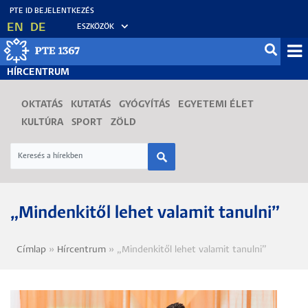
Ugrás
EN
DE
ESZKÖZÖK
a
tartalomra
Mo
HÍRCENTRUM
fő
OKTATÁS
KUTATÁS
GYÓGYÍTÁS
EGYETEMI ÉLET
KULTÚRA
SPORT
ZÖLD
„Mindenkitől lehet valamit tanulni”
Címlap
Hírcentrum
„Mindenkitől lehet valamit tanulni”
Morzsa