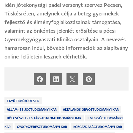
idén jótékonysági padel versenyt szervez Pécsen,
Tüskésréten, amelynek célja a beteg gyermekek
fejlesztő és élményfoglalkozásainak támogatása,
valamint az önkéntes jelenlét erősítése a pécsi
Gyermekgyógyászati Klinika osztályain. A nevezés
hamarosan indul, bővebb információk az alapítvány
online felületein lesznek elérhetők.
EGYÜTTMŰKÖDÉSEK
ÁLLAM- ÉS JOGTUDOMÁNYI KAR
ÁLTALÁNOS ORVOSTUDOMÁNYI KAR
BÖLCSÉSZET- ÉS TÁRSADALOMTUDOMÁNYI KAR
EGÉSZSÉGTUDOMÁNYI
KAR
GYÓGYSZERÉSZTUDOMÁNYI KAR
KÖZGAZDASÁGTUDOMÁNYI KAR