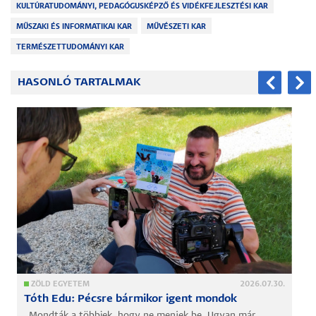
KULTÚRATUDOMÁNYI, PEDAGÓGUSKÉPZŐ ÉS VIDÉKFEJLESZTÉSI KAR
MŰSZAKI ÉS INFORMATIKAI KAR
MŰVÉSZETI KAR
TERMÉSZETTUDOMÁNYI KAR
HASONLÓ TARTALMAK
ZÖLD EGYETEM
2026.07.30.
Tóth Edu: Pécsre bármikor igent mondok
„Mondták a többiek, hogy ne menjek be. Ugyan már.