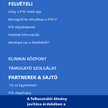
FELVÉTELI
Irány a PTE mobil app
Barangold be virtuálisan a PTE-t!
PTE Képzéskereső
Felvételi információk
Kérdésed van a felvételiről?
KLINIKAI KÖZPONT
TÁMOGATÓ SZOLGÁLAT
PARTNEREK & SAJTÓ
1% az Egyetemért
PTE Alapítvány
A felhasználói élmény
Partnerkapcsolati lehetőségek
javítása érdekében a