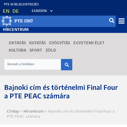
Ugrás
EN
DE
ESZKÖZÖK
a
tartalomra
Mo
HÍRCENTRUM
fő
OKTATÁS
KUTATÁS
GYÓGYÍTÁS
EGYETEMI ÉLET
KULTÚRA
SPORT
ZÖLD
Bajnoki cím és történelmi Final Four
a PTE PEAC számára
Címlap
Hírcentrum
Bajnoki cím és történelmi Final Four a
Morzsa
PTE PEAC számára