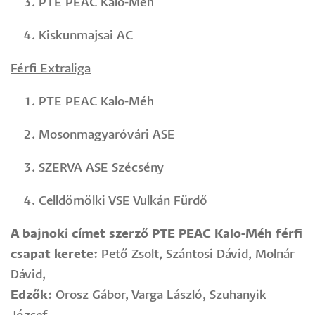
PTE PEAC Kalo-Méh
Kiskunmajsai AC
Férfi Extraliga
PTE PEAC Kalo-Méh
Mosonmagyaróvári ASE
SZERVA ASE Szécsény
Celldömölki VSE Vulkán Fürdő
A bajnoki címet szerző PTE PEAC Kalo-Méh férfi
csapat kerete:
Pető Zsolt, Szántosi Dávid, Molnár
Dávid,
Edzők:
Orosz Gábor, Varga László, Szuhanyik