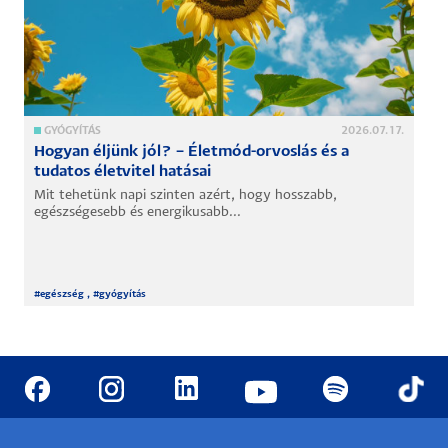
GYÓGYÍTÁS
2026.07.17.
Hogyan éljünk jól? – Életmód-orvoslás és a
tudatos életvitel hatásai
Mit tehetünk napi szinten azért, hogy hosszabb,
egészségesebb és energikusabb...
#
egészség
, #
gyógyítás