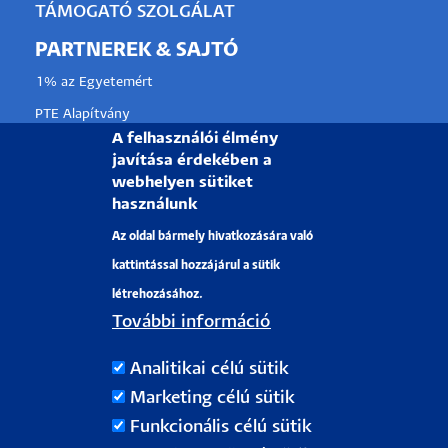
TÁMOGATÓ SZOLGÁLAT
PARTNEREK & SAJTÓ
1% az Egyetemért
PTE Alapítvány
A felhasználói élmény
Partnerkapcsolati lehetőségek
javítása érdekében a
Médiaajánlat
webhelyen sütiket
használunk
Sajtószoba
Az oldal bármely hivatkozására való
Pályázati projektek
kattintással hozzájárul a sütik
HRS4R
létrehozásához.
További információ
PÉCSI TUDOMÁNYEGYETEM
Analitikai célú sütik
H-7622 Pécs, Vasvári Pál utca. 4.
Marketing célú sütik
Tel.:
+36-72/501-500
Funkcionális célú sütik
Rektori Kabinet: +36 30/787-2913