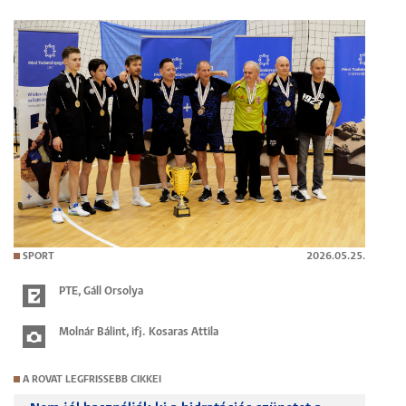
SPORT
2026.05.25.
PTE
,
Gáll Orsolya
Molnár Bálint, ifj. Kosaras Attila
A ROVAT LEGFRISSEBB CIKKEI