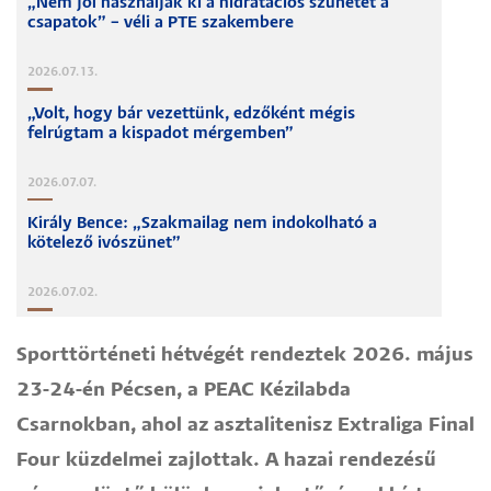
„Nem jól használják ki a hidratációs szünetet a
csapatok” – véli a PTE szakembere
2026.07.13.
„Volt, hogy bár vezettünk, edzőként mégis
felrúgtam a kispadot mérgemben”
2026.07.07.
Király Bence: „Szakmailag nem indokolható a
kötelező ivószünet”
2026.07.02.
Sporttörténeti hétvégét rendeztek 2026. május
23-24-én Pécsen, a PEAC Kézilabda
Csarnokban, ahol az asztalitenisz Extraliga Final
Four küzdelmei zajlottak. A hazai rendezésű