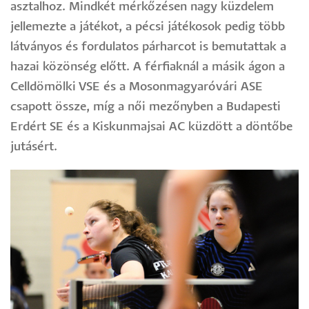
asztalhoz. Mindkét mérkőzésen nagy küzdelem
jellemezte a játékot, a pécsi játékosok pedig több
látványos és fordulatos párharcot is bemutattak a
hazai közönség előtt. A férfiaknál a másik ágon a
Celldömölki VSE és a Mosonmagyaróvári ASE
csapott össze, míg a női mezőnyben a Budapesti
Erdért SE és a Kiskunmajsai AC küzdött a döntőbe
jutásért.