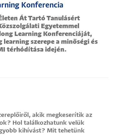
arning Konferencia
Életen Át Tartó Tanulásért
 Közszolgálati Egyetemmel
long Learning Konferenciáját,
g learning szerepe a minőségi és
I térhódítása idején.
ereplőiről, akik megkeserítik az
gok? Hol találkozhatunk velük
gyobb kihívást? Mit tehetünk