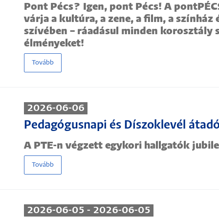
Pont Pécs? Igen, pont Pécs! A pontPÉCS
várja a kultúra, a zene, a film, a színhá
szívében – ráadásul minden korosztály 
élményeket!
Tovább
2026-06-06
Pedagógusnapi és Díszoklevél átadó
A PTE-n végzett egykori hallgatók jubil
Tovább
2026-06-05 - 2026-06-05