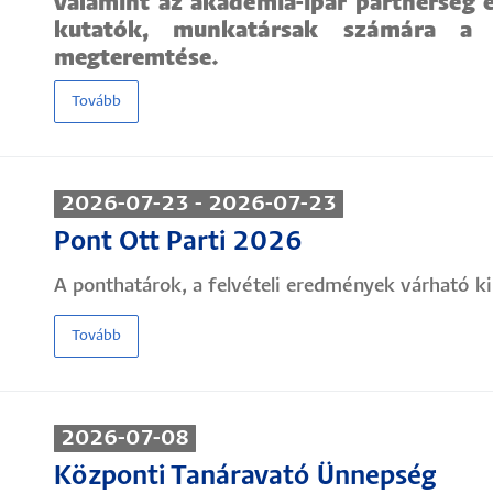
valamint az akadémia-ipar partnerség é
kutatók, munkatársak számára a k
megteremtése.
Tovább
2026-07-23 - 2026-07-23
Pont Ott Parti 2026
A ponthatárok, a felvételi eredmények várható ki
Tovább
2026-07-08
Központi Tanáravató Ünnepség