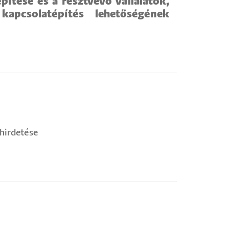
pítése és a résztvevő vállalatok,
apcsolatépítés lehetőségének
hirdetése