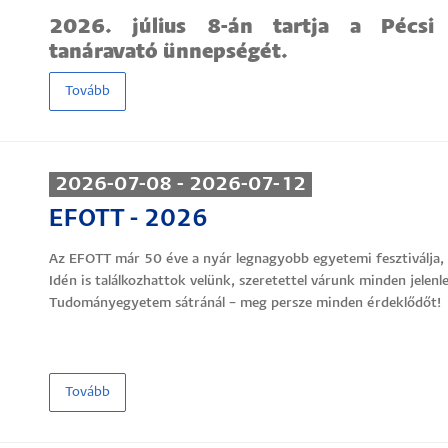
2026. július 8-án tartja a Pécsi
tanáravató ünnepségét.
Tovább
2026-07-08 - 2026-07-12
EFOTT - 2026
Az EFOTT már 50 éve a nyár legnagyobb egyetemi fesztiválja, aho
Idén is találkozhattok velünk, szeretettel várunk minden jelenle
Tudományegyetem sátránál – meg persze minden érdeklődőt!
Tovább