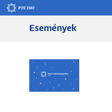
Ugrás
a
tartalomra
Események
Egyetemünk
Oktatás
Kutatás
Gyógyítás
Egyetemi élet
Adminisztráció
Munkatársak