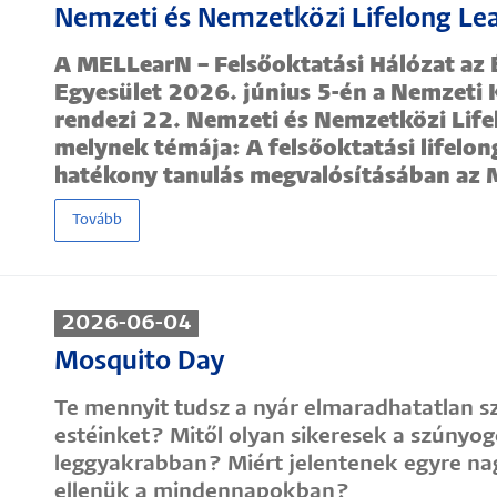
Nemzeti és Nemzetközi Lifelong Le
A MELLearN – Felsőoktatási Hálózat az 
Egyesület 2026. június 5-én a Nemzeti
rendezi 22. Nemzeti és Nemzetközi Life
melynek témája: A felsőoktatási lifelon
hatékony tanulás megvalósításában az M
Tovább
2026-06-04
Mosquito Day
Te mennyit tudsz a nyár elmaradhatatlan sz
estéinket? Mitől olyan sikeresek a szúnyo
leggyakrabban? Miért jelentenek egyre na
ellenük a mindennapokban?