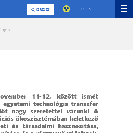
☰
HU
KERESÉS
ények
a
ovember 11-12. között ismét
egyetemi technológia transzfer
dőt nagy szeretettel várunk! A
ációs ökoszisztémában keletkező
ti és társadalmi hasznosítása,