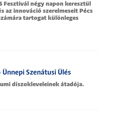
 Fesztivál négy napon keresztül
z és az innováció szerelmeseit Pécs
számára tartogat különleges
 Ünnepi Szenátusi Ülés
eumi díszokleveleinek átadója.