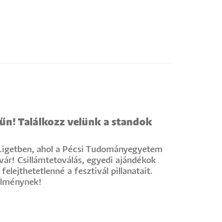
fűn! Találkozz velünk a standok
il Ligetben, ahol a Pécsi Tudományegyetem
ár! Csillámtetoválás, egyedi ajándékok
felejthetetlenné a fesztivál pillanatait.
élménynek!