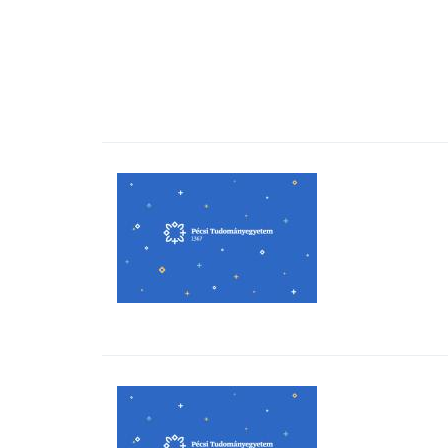
Hallgatók
Alumni
Felvételizők