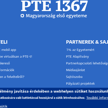
ELI
PARTNEREK & SA
E mobil app
1% az Egyetemért
e virtuálisan a PTE-t!
PTE Alapítvány
kereső
Partnerkapcsolati lehetőség
nformációk
Médiaajánlat
n a felvételiről?
Sajtószoba
Pályázati projektek
HRS4R
I KÖZPONT
 élmény javítása érdekében a webhelyen sütiket használun
További infor
vatkozására való kattintással hozzájárul a sütik létrehozásához.
TÓ SZOLGÁLAT
 sütik