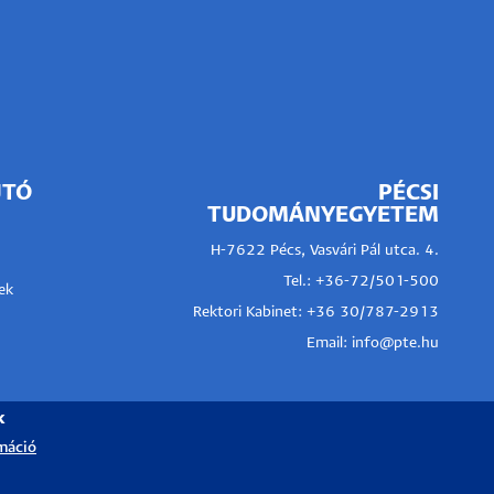
JTÓ
PÉCSI
TUDOMÁNYEGYETEM
H-7622 Pécs, Vasvári Pál utca. 4.
Tel.:
+36-72/501-500
ek
Rektori Kabinet: +36 30/787-2913
Email:
info@pte.hu
k
máció