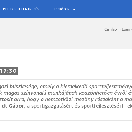
ESZKÖZÖK
Címlap
Esem
Morzs
 17:30
igazi büszkesége, amely a kiemelkedő sportteljesítmén
k magas színvonalú munkájának köszönhetően évről-évr
iztosít arra, hogy a nemzetközi mezőny részeként a m
idt Gábor
, a sportigazgatásért és sportfejlesztésért fel