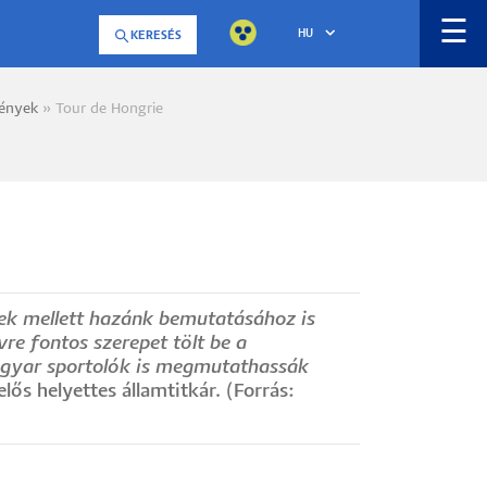
☰
HU
KERESÉS
ények
Tour de Hongrie
a
yek mellett hazánk bemutatásához is
e fontos szerepet tölt be a
agyar sportolók is megmutathassák
elős helyettes államtitkár. (Forrás: