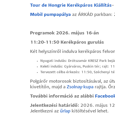
Tour de Hongrie Kerékpáros Kiállítás
–
Hallgatók
Mobil pumpapálya
az ÁRKÁD parkban: 
Alumni
Programok 2026. május 16-án
Felvételizők
11:20-11:50 Kerékpáros gurulás
Két helyszínről indulva kerékpáros felv
Nyugati indulás: Drótszamár KRESZ Park bejár
Keleti indulás: Gyárváros, Puskin tér; rajt: 1
Tervezett célba érkezés: 11:50, Széchenyi té
Polgárőr motorosok biztosításával, az ú
kivetítőn, majd a
Zsolnay-kupa
rajtja. Őr
További információ az alábbi
Faceboo
Jelentkezési határidő:
2026. május 12
Jelentkezni az
űrlap
kitöltésével lehet.