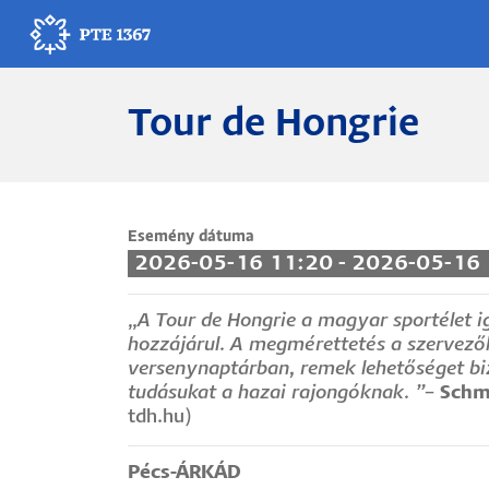
Ugrás
a
tartalomra
Tour de Hongrie
Egyetemünk
Oktatás
Kutatás
Esemény dátuma
2026-05-16 11:20 - 2026-05-16
Gyógyítás
„
A Tour de Hongrie a magyar sportélet 
hozzájárul. A megmérettetés a szervező
Egyetemi élet
versenynaptárban, remek lehetőséget b
tudásukat a hazai rajongóknak. ”
–
Schm
Adminisztráció
tdh.hu)
Munkatársak
Pécs-ÁRKÁD