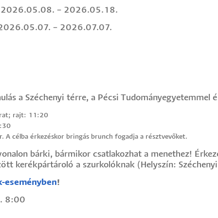
 2026.05.08. – 2026.05.18.
2026.05.07. – 2026.07.07.
onulás a Széchenyi térre, a Pécsi Tudományegyetemmel é
at; rajt: 11:20
1:30
r. A célba érkezéskor bringás brunch fogadja a résztvevőket.
tvonalon bárki, bármikor csatlakozhat a menethez! Érkez
zött kerékpártároló a szurkolóknak (Helyszín: Szécheny
k-eseményben
!
. 8:00