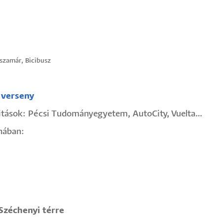
szamár, Bicibusz
 verseny
ivitások: Pécsi Tudományegyetem, AutoCity, Vuelta…
nában:
zéchenyi térre