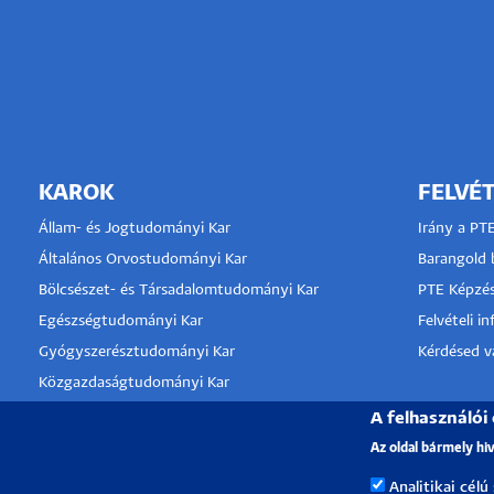
KAROK
FELVÉT
Állam- és Jogtudományi Kar
Irány a PT
Általános Orvostudományi Kar
Barangold b
Bölcsészet- és Társadalomtudományi Kar
PTE Képzés
Egészségtudományi Kar
Felvételi i
Gyógyszerésztudományi Kar
Kérdésed va
Közgazdaságtudományi Kar
Kultúratudományi, Pedagógusképző és
KLINIKA
A felhasználói
Vidékfejlesztési Kar
Az oldal bármely hi
TÁMOGA
Műszaki és Informatikai Kar
Analitikai célú
Művészeti Kar