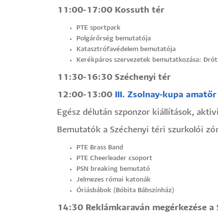
11:00-17:00 Kossuth tér
PTE sportpark
Polgárőrség bemutatója
Katasztrófavédelem bemutatója
Kerékpáros szervezetek bemutatkozása: Drót
11:30-16:30 Széchenyi tér
12:00-13:00
III. Zsolnay-kupa amatőr
Egész délután szponzor kiállítások, akt
Bemutatók a Széchenyi téri szurkolói zó
PTE Brass Band
PTE Cheerleader csoport
PSN breaking bemutató
Jelmezes római katonák
Óriásbábok (Bóbita Bábszínház)
14:30 Reklámkaraván megérkezése a S