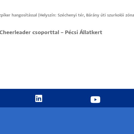
szpíker hangosítással (Helyszín: Széchenyi tér, Bárány úti szurkolói zóna
heerleader csoporttal – Pécsi Állatkert