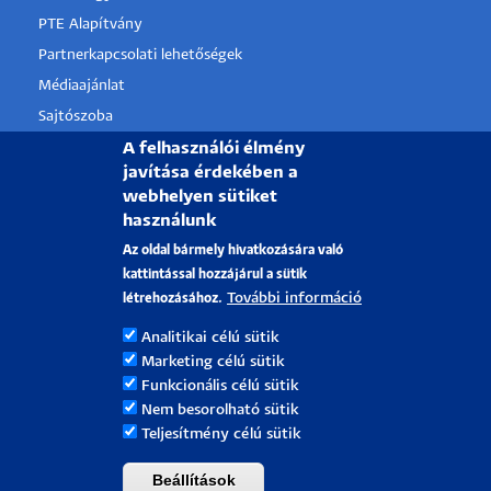
PTE Alapítvány
Partnerkapcsolati lehetőségek
Médiaajánlat
Sajtószoba
A felhasználói élmény
Pályázati projektek
javítása érdekében a
HRS4R
webhelyen sütiket
használunk
PÉCSI TUDOMÁNYEGYETEM
Az oldal bármely hivatkozására való
kattintással hozzájárul a sütik
H-7622 Pécs, Vasvári Pál utca. 4.
További információ
létrehozásához.
Tel.:
+36-72/501-500
Analitikai célú sütik
Rektori Kabinet: +36 30/787-2913
Marketing célú sütik
Email:
info@pte.hu
Funkcionális célú sütik
Nem besorolható sütik
Teljesítmény célú sütik
Beállítások