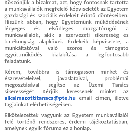
Köszönjük a bizalmat, azt, hogy fontosnak tartotta
a munkavállalók megfelelő képviseletét az Egyetem
gazdasági és szociális érdekeit érintő döntéseiben.
Hiszünk abban, hogy Egyetemünk működésének
lényeges és elsődleges mozgatórugói a
munkavállalók, akik a szervezeti sikeresség és
hatékonyság alapkövei. Érdekeik képviselete, a
munkáltatóval való szoros és támogató
együttműködés kialakítása a legfontosabb
feladatunk.
Kérem, továbbra is támogasson minket és
észrevételeivel, javaslataival, problémái
megosztásával segítse az Üzemi Tanács
sikerességét. Kérjük, keressenek minket az
alkalmazottitanacs@pte.hu
email címen, illetve
tagjainkat elérhetőségeiken.
Elkötelezettek vagyunk az Egyetem munkavállalói
felé történő rendszeres, érdemi tájékoztatásban,
amelynek egyik fóruma ez a honlap.