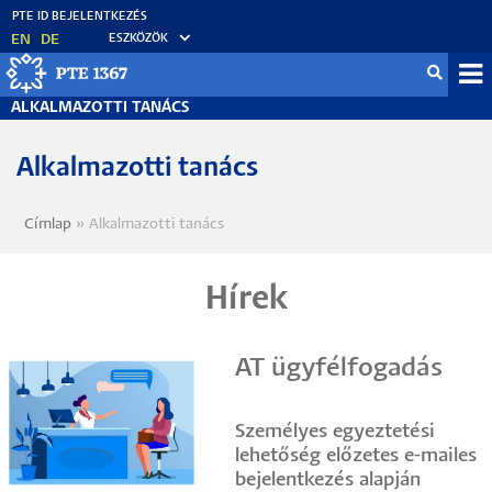
Ugrás
a
EN
DE
ESZKÖZÖK
tartalomra
Mo
ALKALMAZOTTI TANÁCS
fő
Alkalmazotti tanács
Címlap
Alkalmazotti tanács
Morzsa
Hírek
AT ügyfélfogadás
Személyes egyeztetési
lehetőség előzetes e-mailes
bejelentkezés alapján