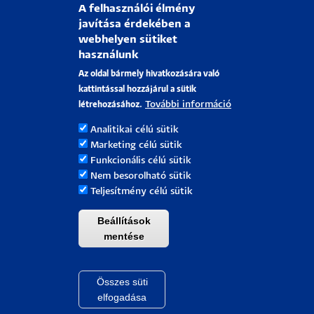
A felhasználói élmény
Pályázati projektek
javítása érdekében a
HRS4R
webhelyen sütiket
használunk
PÉCSI TUDOMÁNYEGYETEM
Az oldal bármely hivatkozására való
kattintással hozzájárul a sütik
H-7622 Pécs, Vasvári Pál utca. 4.
További információ
létrehozásához.
Tel.:
+36-72/501-500
Analitikai célú sütik
Rektori Kabinet: +36 30/787-2913
Marketing célú sütik
Email:
info@pte.hu
Funkcionális célú sütik
Nem besorolható sütik
Teljesítmény célú sütik
Beállítások
mentése
Összes süti
Withdraw cons
Pécsi Tudományegyetem |
Kancellária
|
Informatikai Igazgatóság
|
Portál csoport - 2021.
elfogadása