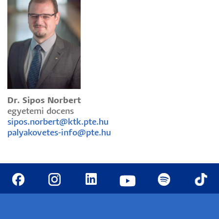
Dr. Sipos Norbert
egyetemi docens
sipos.norbert@ktk.pte.hu
palyakovetes-info@pte.hu