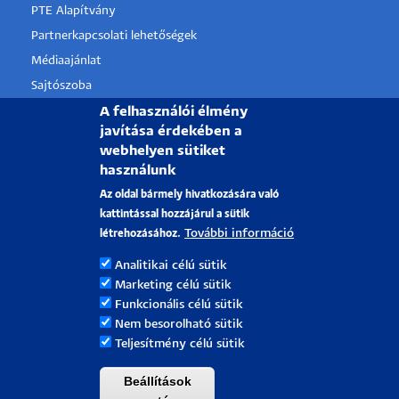
PTE Alapítvány
Partnerkapcsolati lehetőségek
Médiaajánlat
Sajtószoba
Pályázati projektek
A felhasználói élmény
javítása érdekében a
HRS4R
webhelyen sütiket
használunk
PÉCSI TUDOMÁNYEGYETEM
Az oldal bármely hivatkozására való
kattintással hozzájárul a sütik
H-7622 Pécs, Vasvári Pál utca. 4.
További információ
létrehozásához.
Tel.:
+36-72/501-500
Analitikai célú sütik
Rektori Kabinet: +36 30/787-2913
Marketing célú sütik
Email:
info@pte.hu
Funkcionális célú sütik
Nem besorolható sütik
Teljesítmény célú sütik
Beállítások