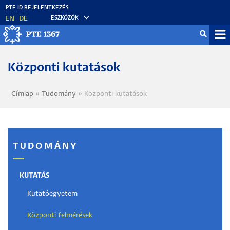
Ugrás
a
EN
DE
ESZKÖZÖK
tartalomra
Mo
fő
Központi kutatások
Címlap
Tudomány
Központi kutatások
Morzsa
TUDOMÁNY
KUTATÁS
Kutatóegyetem
Központi felmérések