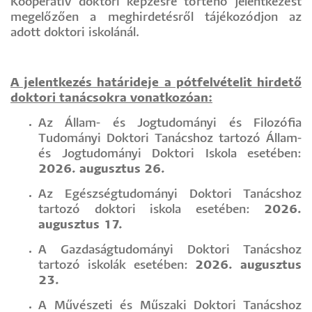
Kooperatív doktori képzésre történő jelentkezést
megelőzően a meghirdetésről tájékozódjon az
adott doktori iskolánál.
A jelentkezés határideje a pótfelvételit hirdető
doktori tanácsokra vonatkozóan:
Az Állam- és Jogtudományi és Filozófia
Tudományi Doktori Tanácshoz tartozó Állam-
és Jogtudományi Doktori Iskola esetében:
2026. augusztus 26.
Az Egészségtudományi Doktori Tanácshoz
tartozó doktori iskola esetében:
2026.
augusztus 17.
A Gazdaságtudományi Doktori Tanácshoz
tartozó iskolák esetében:
2026. augusztus
23.
A Művészeti és Műszaki Doktori Tanácshoz