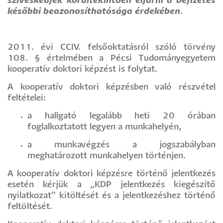
szíveskedjék körültekintően eljárni a befizetés
későbbi beazonosíthatósága érdekében
.
2011. évi CCIV. felsőoktatásról szóló törvény
108. § értelmében a Pécsi Tudományegyetem
kooperatív doktori képzést is folytat.
A kooperatív doktori képzésben való részvétel
feltételei:
a hallgató legalább heti 20 órában
foglalkoztatott legyen a munkahelyén,
a munkavégzés a jogszabályban
meghatározott munkahelyen történjen.
A kooperatív doktori képzésre történő jelentkezés
esetén kérjük a „KDP jelentkezés kiegészítő
nyilatkozat” kitöltését és a jelentkezéshez történő
feltöltését.