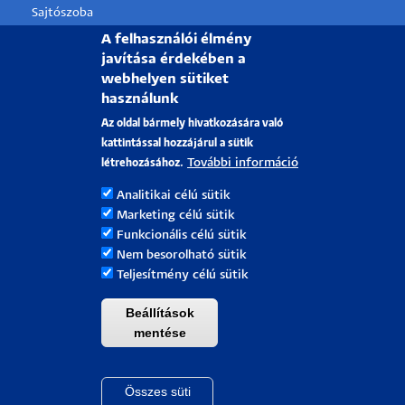
Sajtószoba
Pályázati projektek
A felhasználói élmény
javítása érdekében a
HRS4R
webhelyen sütiket
használunk
PÉCSI TUDOMÁNYEGYETEM
Az oldal bármely hivatkozására való
kattintással hozzájárul a sütik
H-7622 Pécs, Vasvári Pál utca. 4.
További információ
létrehozásához.
Tel.:
+36-72/501-500
Analitikai célú sütik
Rektori Kabinet: +36 30/787-2913
Marketing célú sütik
Email:
info@pte.hu
Funkcionális célú sütik
Nem besorolható sütik
Teljesítmény célú sütik
Beállítások
mentése
Összes süti
Withdraw cons
Pécsi Tudományegyetem |
Kancellária
|
Informatikai Igazgatóság
|
Portál csoport - 2021.