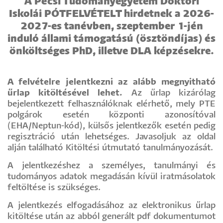
A Pécsi Tudományegyetem Doktori
Iskolái PÓTFELVÉTELT hirdetnek a 2026-
2027-es tanévben, szeptember 1-jén
induló állami támogatású (ösztöndíjas) és
önköltséges PhD, illetve DLA képzésekre.
A felvételre jelentkezni az alább megnyitható
űrlap kitöltésével lehet.
Az űrlap kizárólag
bejelentkezett felhasználóknak elérhető, mely PTE
polgárok esetén központi azonosítóval
(EHA/Neptun-kód), külsős jelentkezők esetén pedig
regisztráció után lehetséges. Javasoljuk az oldal
alján található Kitöltési útmutató tanulmányozását.
A jelentkezéshez a személyes, tanulmányi és
tudományos adatok megadásán kívül iratmásolatok
feltöltése is szükséges.
A jelentkezés elfogadásához az elektronikus űrlap
kitöltése után az abból generált pdf dokumentumot