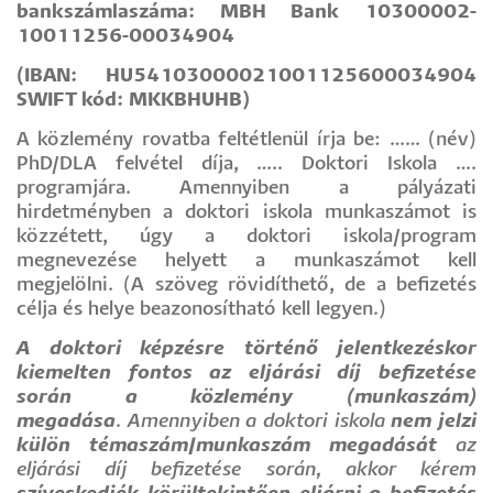
bankszámlaszáma: MBH Bank 10300002-
10011256-00034904
(IBAN: HU54103000021001125600034904
SWIFT kód: MKKBHUHB)
A közlemény rovatba feltétlenül írja be: …… (név)
PhD/DLA felvétel díja, ….. Doktori Iskola ….
programjára. Amennyiben a pályázati
hirdetményben a doktori iskola munkaszámot is
közzétett, úgy a doktori iskola/program
megnevezése helyett a munkaszámot kell
megjelölni. (A szöveg rövidíthető, de a befizetés
célja és helye beazonosítható kell legyen.)
A doktori képzésre történő jelentkezéskor
kiemelten fontos az eljárási díj befizetése
során a közlemény (munkaszám)
megadása
. Amennyiben a doktori iskola
nem jelzi
külön témaszám/munkaszám megadását
az
eljárási díj befizetése során, akkor kérem