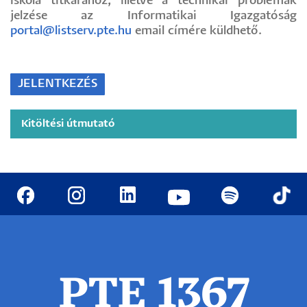
iskola titkárához, illetve a technikai problémák
jelzése az Informatikai Igazgatóság
portal@listserv.pte.hu
email címére küldhető.
JELENTKEZÉS
Kitöltési útmutató