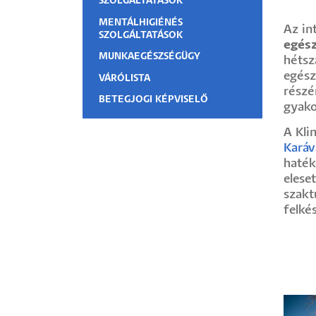
SZOLGÁLTATÁSOK
Hallgatók
MENTÁLHIGIÉNÉS
Az i
SZOLGÁLTATÁSOK
egés
MUNKAEGÉSZSÉGÜGY
Alumni
hétsz
egész
VÁRÓLISTA
részé
Felvételizők
BETEGJOGI KÉPVISELŐ
gyako
A Kli
Karáv
haték
elese
szakt
felké