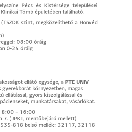
lyszíne Pécs és Kistérsége települései
Klinikai Tömb épületében található.
 (TSZDK szint, megközelíthető a Honvéd
n)
reggel: 08:00 óráig
on 0-24 óráig
akosságot ellátó egysége, a
PTE UNIV
s gyerekbarát környezetben, magas
 ellátással, gyors kiszolgálással és
lt pácienseket, munkatársakat, vásárlókat.
 8:00 – 16:00
 7. (JPKT, mentőbejáró mellett)
535-818 belső mellék: 32117, 32118