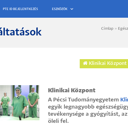
ESZKÖZÖK
Címlap
Egés
áltatások
Morzs
Klinikai Központ
Klinikai Központ
A Pécsi Tudományegyetem
Kl
egyik legnagyobb egészségügy
tevékenysége a gyógyítást, az
öleli fel.