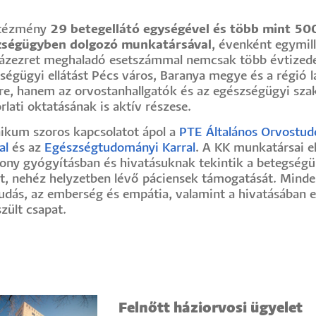
ntézmény
29 betegellátó egységével és
több mint 50
zségügyben dolgozó munkatársával
, évenként egymill
ázezret meghaladó esetszámmal nemcsak több évtizede
ségügyi ellátást Pécs város, Baranya megye és a régió 
re, hanem az orvostanhallgatók és az egészségügyi sz
rlati oktatásának is aktív részese.
nikum szoros kapcsolatot ápol a
PTE Általános Orvostu
al
és az
Egészségtudományi Karral
. A KK munkatársai e
ony gyógyításban és hivatásuknak tekintik a betegségü
tt, nehéz helyzetben lévő páciensek támogatását. Minde
udás, az emberség és empátia, valamint a hivatásában el
szült csapat.
Felnőtt háziorvosi ügyelet