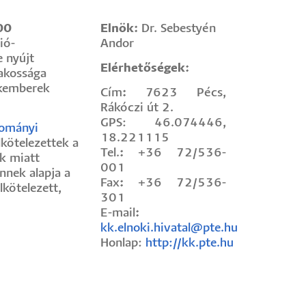
00
Elnök:
Dr. Sebestyén
ió-
Andor
 nyújt
Elérhetőségek:
lakossága
akemberek
Cím
:
7623 Pécs,
Rákóczi út 2.
GPS: 46.074446,
dományi
18.221115
lkötelezettek a
Tel.
:
+36 72/536-
k miatt
001
nnek alapja a
Fax
:
+36 72/536-
kötelezett,
301
E-mail
:
kk.elnoki.hivatal@pte.hu
Honlap:
http://kk.pte.hu