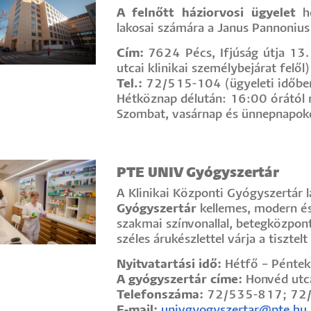
A felnőtt háziorvosi ügyelet
he
lakosai számára a Janus Pannonius 
Cím:
7624 Pécs, Ifjúság útja 13.
utcai klinikai személybejárat felől)
Tel.:
72/515-104 (ügyeleti időbe
Hétköznap délután: 16:00 órától 
Szombat, vasárnap és ünnepnapok
PTE UNIV Gyógyszertár
A Klinikai Központi Gyógyszertár l
Gyógyszertár
kellemes, modern é
szakmai színvonallal, betegközpontú
széles árukészlettel várja a tiszte
Nyitvatartási idő:
Hétfő – Péntek
A gyógyszertár címe:
Honvéd utca
Telefonszáma:
72/535-817; 72/
E-mail:
univgyogyszertar@pte.hu