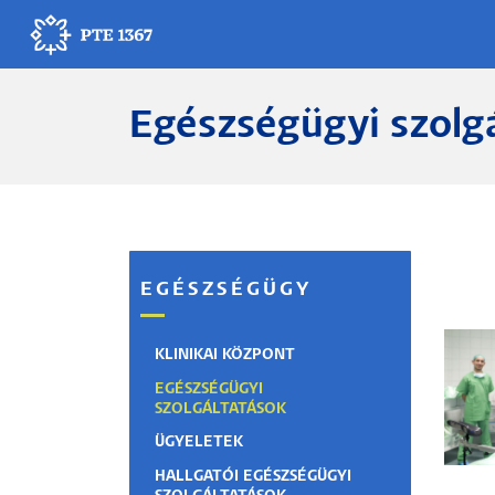
Ugrás
a
tartalomra
Egészségügyi szolg
Egyetemünk
Oktatás
Kutatás
EGÉSZSÉGÜGY
Gyógyítás
Egyetemi élet
KLINIKAI KÖZPONT
EGÉSZSÉGÜGYI
SZOLGÁLTATÁSOK
Adminisztráció
ÜGYELETEK
Munkatársak
HALLGATÓI EGÉSZSÉGÜGYI