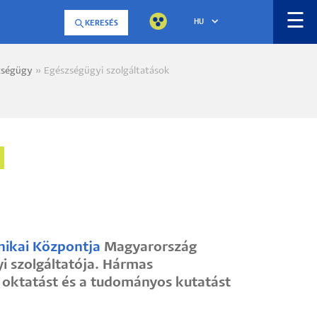
☰
HU
KERESÉS
zségügy
Egészségügyi szolgáltatások
a
inikai Központja
Magyarország
i szolgáltatója. Hármas
 oktatást és a tudományos kutatást