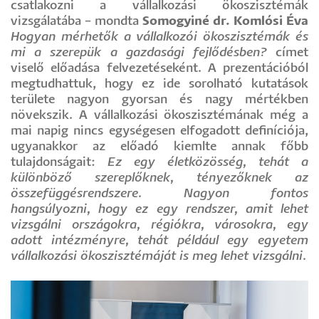
csatlakozni a vállalkozási ökoszisztémák
vizsgálatába – mondta
Somogyiné dr. Komlósi Éva
Hogyan mérhetők a vállalkozói ökoszisztémák és
mi a szerepük a gazdasági fejlődésben?
címet
viselő előadása felvezetéseként. A prezentációból
megtudhattuk, hogy ez ide sorolható kutatások
területe nagyon gyorsan és nagy mértékben
növekszik. A vállalkozási ökoszisztémának még a
mai napig nincs egységesen elfogadott definíciója,
ugyanakkor az előadó kiemlte annak főbb
tulajdonságait:
Ez egy életközösség, tehát a
különböző szereplőknek, tényezőknek az
összefüggésrendszere. Nagyon fontos
hangsúlyozni, hogy ez egy rendszer, amit lehet
vizsgálni országokra, régiókra, városokra, egy
adott intézményre, tehát például egy egyetem
vállalkozási ökoszisztémáját is meg lehet vizsgálni.