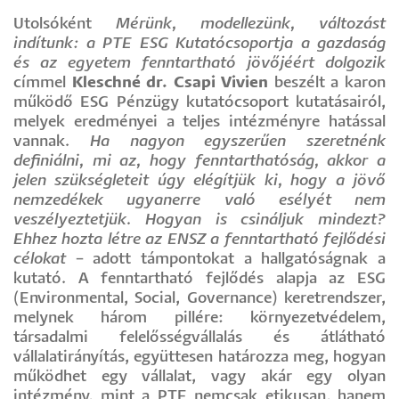
Utolsóként
Mérünk, modellezünk, változást
indítunk: a PTE ESG Kutatócsoportja a gazdaság
és az egyetem fenntartható jövőjéért dolgozik
címmel
Kleschné dr. Csapi Vivien
beszélt a karon
működő ESG Pénzügy kutatócsoport kutatásairól,
melyek eredményei a teljes intézményre hatással
vannak.
Ha nagyon egyszerűen szeretnénk
definiálni, mi az, hogy fenntarthatóság, akkor a
jelen szükségleteit úgy elégítjük ki, hogy a jövő
nemzedékek ugyanerre való esélyét nem
veszélyeztetjük. Hogyan is csináljuk mindezt?
Ehhez hozta létre az ENSZ a fenntartható fejlődési
célokat
– adott támpontokat a hallgatóságnak a
kutató. A fenntartható fejlődés alapja az ESG
(Environmental, Social, Governance) keretrendszer,
melynek három pillére: környezetvédelem,
társadalmi felelősségvállalás és átlátható
vállalatirányítás, együttesen határozza meg, hogyan
működhet egy vállalat, vagy akár egy olyan
intézmény, mint a PTE nemcsak etikusan, hanem