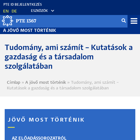
Ugrás
a
EN
DE
ESZKÖZÖK
tartalomra
Mo
A JÖVŐ MOST TÖRTÉNIK
fő
Tudomány, ami számít – Kutatások a
gazdaság és a társadalom
szolgálatában
Címlap
A jövő most történik
Tudomány, ami számít –
Morzsa
Kutatások a gazdaság és a társadalom szolgálatában
JÖVŐ MOST TÖRTÉNIK
AZ ELŐADÁSSOROZATRÓL