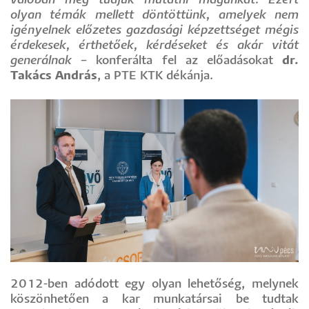
valóban meg tudjuk mutatni magunkat. Ezért
olyan témák mellett döntöttünk, amelyek nem
igényelnek előzetes gazdasági képzettséget mégis
érdekesek, érthetőek, kérdéseket és akár vitát
generálnak
– konferálta fel az előadásokat
dr.
Takács András
, a PTE KTK dékánja.
2012-ben adódott egy olyan lehetőség, melynek
köszönhetően a kar munkatársai be tudtak