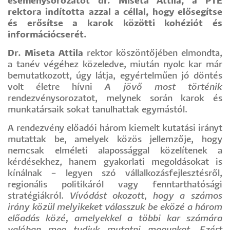
eseménysorozatot dr. Miseta Attila, a PTE
rektora indította azzal a céllal, hogy elősegítse
és erősítse a karok közötti kohéziót és
információcserét.
Dr. Miseta Attila
rektor köszöntőjében elmondta,
a tanév végéhez közeledve, miután nyolc kar már
bemutatkozott, úgy látja, egyértelműen jó döntés
volt életre hívni
A jövő most történik
rendezvénysorozatot, melynek során karok és
munkatársaik sokat tanulhattak egymástól.
A rendezvény előadói három kiemelt kutatási irányt
mutattak be, amelyek közös jellemzője, hogy
nemcsak elméleti alapossággal közelítenek a
kérdésekhez, hanem gyakorlati megoldásokat is
kínálnak – legyen szó vállalkozásfejlesztésről,
regionális politikáról vagy fenntarthatósági
stratégiákról.
Vívódást okozott, hogy a számos
irány közül melyikeket válasszuk be eközé a három
előadás közé, amelyekkel a többi kar számára