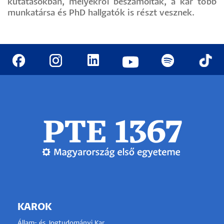
kutatásokban, melyekről beszámoltak, a kar több
munkatársa és PhD hallgatók is részt vesznek.
KAROK
Állam- és Jogtudományi Kar