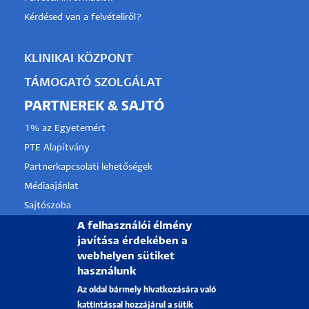
Kérdésed van a felvételiről?
KLINIKAI KÖZPONT
TÁMOGATÓ SZOLGÁLAT
PARTNEREK & SAJTÓ
1% az Egyetemért
PTE Alapítvány
Partnerkapcsolati lehetőségek
Médiaajánlat
Sajtószoba
A felhasználói élmény
Pályázati projektek
javítása érdekében a
HRS4R
webhelyen sütiket
használunk
PÉCSI TUDOMÁNYEGYETEM
Az oldal bármely hivatkozására való
kattintással hozzájárul a sütik
H-7622 Pécs, Vasvári Pál utca. 4.