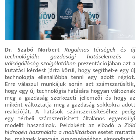
Dr. Szabó Norbert
Rugalmas térségek és új
technológiák: gazdasági hatáselemzés a
válságállóság szolgálatában
prezentációjában azt a
kutatási kérdést járta körül, hogy segíthet-e egy új
technológia ellenállóbbá tenni egy adott régiót.
Erre válaszul munkájuk során azt számszerűsítik,
hogy egy új technológia hatására hogyan változnak
meg a gazdaság szerkezeti jellemzői és hogy az
miként változtatja meg a gazdaság sokkokra adott
reakcióját. A hatások számszerűsítéséhez pedig
egy térbeli számszerűsített általános egyensúlyi
modellt használnak. Példaként az előadó a
Zöld
hidrogén használata a mobilitásban
esetet mutatta
be, melynek kapcsán összességéében elmondható,