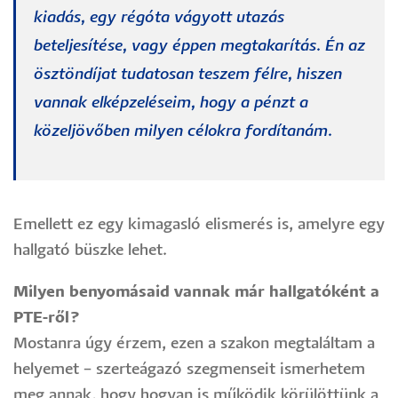
kiadás, egy régóta vágyott utazás
beteljesítése, vagy éppen megtakarítás. Én az
ösztöndíjat tudatosan teszem félre, hiszen
vannak elképzeléseim, hogy a pénzt a
közeljövőben milyen célokra fordítanám.
Emellett ez egy kimagasló elismerés is, amelyre egy
hallgató büszke lehet.
Milyen benyomásaid vannak már hallgatóként a
PTE-ről?
Mostanra úgy érzem, ezen a szakon megtaláltam a
helyemet – szerteágazó szegmenseit ismerhetem
meg annak, hogy hogyan is működik körülöttünk a