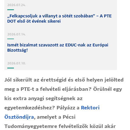
2026.07.24.
„Felkapcsoljuk a villanyt a sötét szobában” – A PTE
DOT első öt évének sikerei
2026.07.14.
Ismét bizalmat szavazott az EDUC-nak az Európai
Bizottság!
2026.07.10.
Jól sikerült az érettségid és első helyen jelölted
meg a PTE-t a felvételi eljárásban? Örülnél egy
kis extra anyagi segítségnek az
egyetemkezdéshez? Pályázz a
Rektori
Ösztöndíjra
, amelyet a Pécsi
Tudományegyetemre felvételizők közül akár