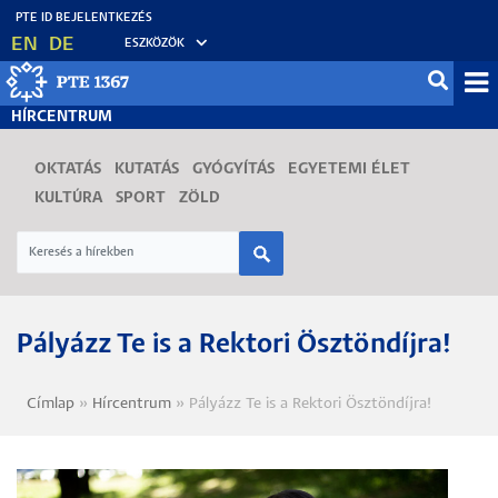
Ugrás
EN
DE
ESZKÖZÖK
a
tartalomra
Mo
HÍRCENTRUM
fő
OKTATÁS
KUTATÁS
GYÓGYÍTÁS
EGYETEMI ÉLET
KULTÚRA
SPORT
ZÖLD
Pályázz Te is a Rektori Ösztöndíjra!
Címlap
Hírcentrum
Pályázz Te is a Rektori Ösztöndíjra!
Morzsa