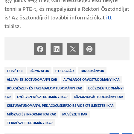
így július 9-ig még van lehetőséged első helyre
tenni a PTE-t, és megpályázni a Rektori Ösztöndíjat
is! Az ösztöndíjról további információkat
itt
találsz.
FELVÉTELI
PÁLYÁZATOK
PTECSALÁD
TANULMÁNYOK
ÁLLAM- ÉS JOGTUDOMÁNYI KAR
ÁLTALÁNOS ORVOSTUDOMÁNYI KAR
BÖLCSÉSZET- ÉS TÁRSADALOMTUDOMÁNYI KAR
EGÉSZSÉGTUDOMÁNYI
KAR
GYÓGYSZERÉSZTUDOMÁNYI KAR
KÖZGAZDASÁGTUDOMÁNYI KAR
KULTÚRATUDOMÁNYI, PEDAGÓGUSKÉPZŐ ÉS VIDÉKFEJLESZTÉSI KAR
MŰSZAKI ÉS INFORMATIKAI KAR
MŰVÉSZETI KAR
TERMÉSZETTUDOMÁNYI KAR