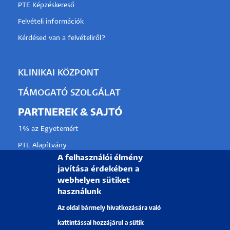
PTE Képzéskereső
Felvételi információk
Kérdésed van a felvételiről?
KLINIKAI KÖZPONT
TÁMOGATÓ SZOLGÁLAT
PARTNEREK & SAJTÓ
1% az Egyetemért
PTE Alapítvány
A felhasználói élmény
Partnerkapcsolati lehetőségek
javítása érdekében a
Médiaajánlat
webhelyen sütiket
használunk
Sajtószoba
Az oldal bármely hivatkozására való
Pályázati projektek
kattintással hozzájárul a sütik
HRS4R