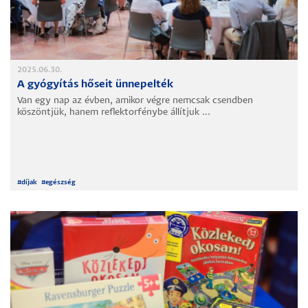
2025.06.30.
A gyógyítás hőseit ünnepelték
Van egy nap az évben, amikor végre nemcsak csendben
köszöntjük, hanem reflektorfénybe állítjuk ...
#
díjak
#
egészség