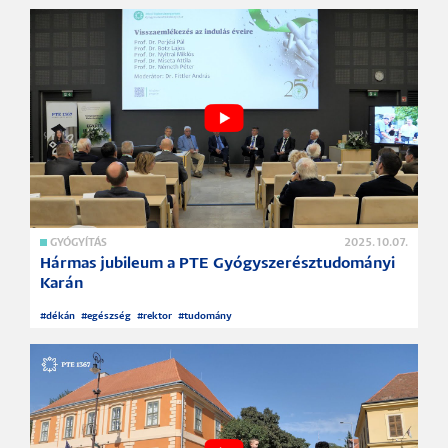
GYÓGYÍTÁS
2025.10.07.
Hármas jubileum a PTE Gyógyszerésztudományi
Karán
#
dékán
#
egészség
#
rektor
#
tudomány