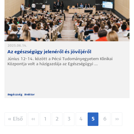
2025.06.14.
Az egészségügy jelenéről és jövőjéről
Június 12-14. között a Pécsi Tudományegyetem Klinikai
Központja volt a házigazdája az Egészségügyi ...
#
egészség
#
rektor
Oldalszámozás
Első
« Első
Előző
‹‹
Oldal
1
Oldal
2
Oldal
3
Oldal
4
Jelenlegi
5
Oldal
6
Követk
››
oldal
oldal
oldal
oldal