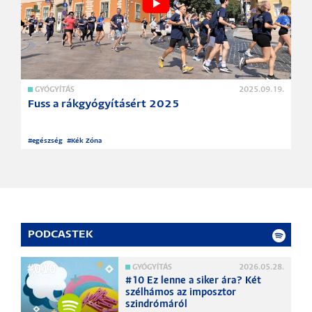
GYÓGYÍTÁS
2025.09.19.
Fuss a rákgyógyításért 2025
#
egészség
#
Kék Zóna
PODCASTEK
GYÓGYÍTÁS
2026.05.28.
#10 Ez lenne a siker ára? Két
szélhámos az imposztor
szindrómáról