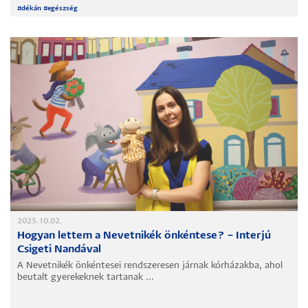
#
dékán
#
egészség
2025.10.02.
Hogyan lettem a Nevetnikék önkéntese? – Interjú
Csigeti Nandával
A Nevetnikék önkéntesei rendszeresen járnak kórházakba, ahol
beutalt gyerekeknek tartanak ...