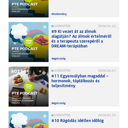
#
tudomány
GYÓGYÍTÁS
2026.04.22.
#9 Ki vezet át az álmok
alagútján? Az álmok értelméről
és a terapeuta szerepéről a
DREAM-terápiában
#
egészség
GYÓGYÍTÁS
2026.04.01.
#11 Egyensúlyban magaddal –
hormonok, táplálkozás és
teljesítmény
#
egészség
GYÓGYÍTÁS
2026.03.23.
#10 Rágódás idétlen időkig