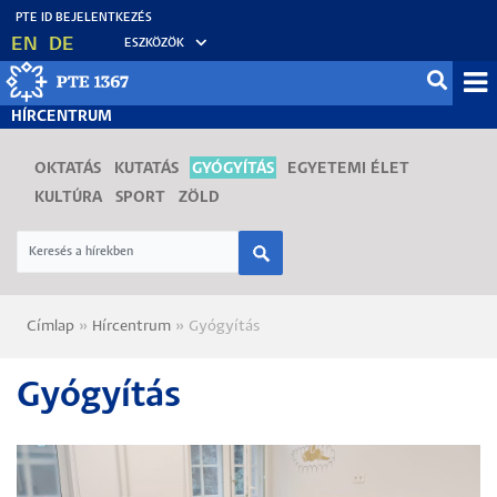
Ugrás
EN
DE
ESZKÖZÖK
a
tartalomra
Mo
HÍRCENTRUM
fő
OKTATÁS
KUTATÁS
GYÓGYÍTÁS
EGYETEMI ÉLET
KULTÚRA
SPORT
ZÖLD
Címlap
Hírcentrum
Gyógyítás
Morzsa
Gyógyítás