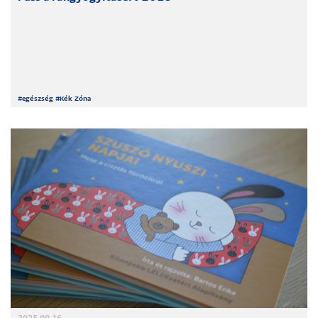
#
egészség
#
Kék Zóna