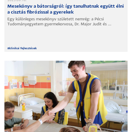
2025.09.16.
Mesekönyv a bátorságról: így tanulhatnak együtt élni
a cisztás fibrózissal a gyerekek
Egy különleges mesekönyv született nemrég: a Pécsi
Tudományegyetem gyermekorvosa, Dr. Major Judit és ...
#
klinikai fejlesztések