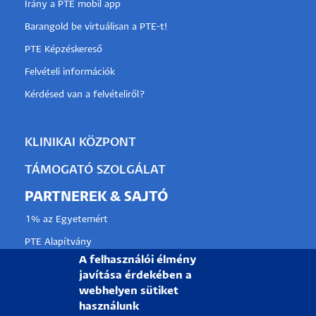
Irány a PTE mobil app
Barangold be virtuálisan a PTE-t!
PTE Képzéskereső
Felvételi információk
Kérdésed van a felvételiről?
KLINIKAI KÖZPONT
TÁMOGATÓ SZOLGÁLAT
PARTNEREK & SAJTÓ
1% az Egyetemért
PTE Alapítvány
A felhasználói élmény
Partnerkapcsolati lehetőségek
javítása érdekében a
Médiaajánlat
webhelyen sütiket
használunk
Sajtószoba