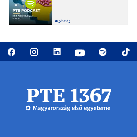
#
egészség