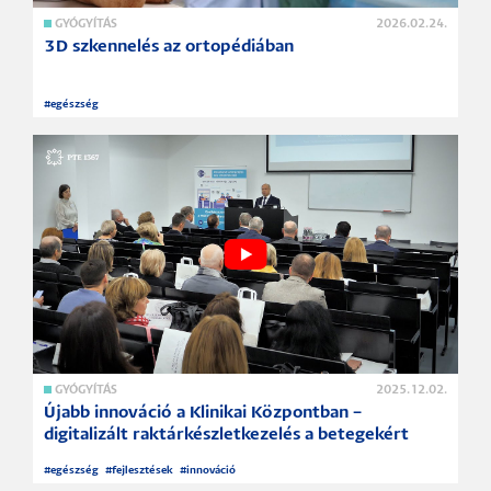
GYÓGYÍTÁS
2026.02.24.
3D szkennelés az ortopédiában
#
egészség
GYÓGYÍTÁS
2025.12.02.
Újabb innováció a Klinikai Központban –
digitalizált raktárkészletkezelés a betegekért
#
egészség
#
fejlesztések
#
innováció