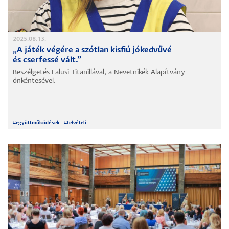
2025.08.13.
„A játék végére a szótlan kisfiú jókedvűvé
és cserfessé vált.”
Beszélgetés Falusi Titanillával, a Nevetnikék Alapítvány
önkéntesével.
#
együttműködések
#
felvételi