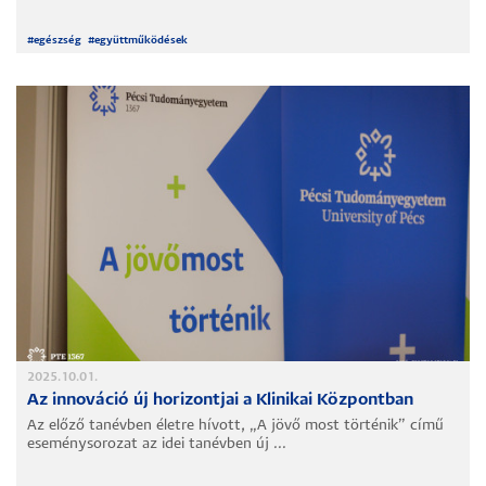
#
egészség
#
együttműködések
2025.10.01.
Az innováció új horizontjai a Klinikai Központban
Az előző tanévben életre hívott, „A jövő most történik” című
eseménysorozat az idei tanévben új ...