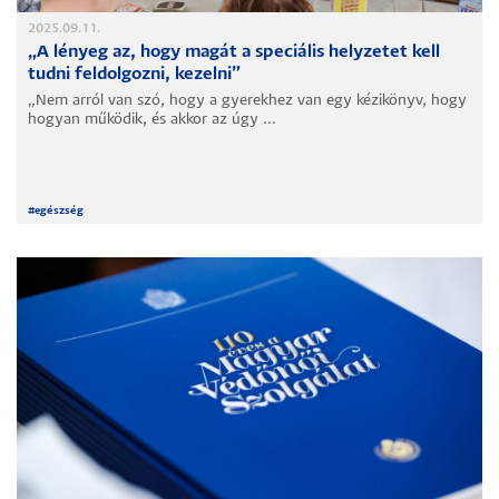
2025.09.11.
„A lényeg az, hogy magát a speciális helyzetet kell
tudni feldolgozni, kezelni”
„Nem arról van szó, hogy a gyerekhez van egy kézikönyv, hogy
hogyan működik, és akkor az úgy ...
#
egészség