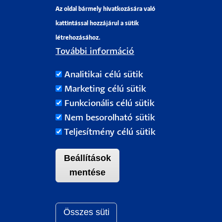
Az oldal bármely hivatkozására való
Pályázati projektek
kattintással hozzájárul a sütik
HRS4R
létrehozásához.
További információ
PÉCSI TUDOMÁNYEGYETEM
Analitikai célú sütik
H-7622 Pécs, Vasvári Pál utca. 4.
Marketing célú sütik
Tel.:
+36-72/501-500
Funkcionális célú sütik
Rektori Kabinet: +36 30/787-2913
Nem besorolható sütik
Email:
info@pte.hu
Teljesítmény célú sütik
Beállítások
mentése
Összes süti
Withdraw c
Pécsi Tudományegyetem |
Kancellária
|
Informatikai Igazgatóság
|