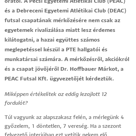
órától. A Pécsi Egyetemi Atlétikai Club (PEAC)
és a Debreceni Egyetemi Atlétikai Club (DEAC)
futsal csapatának mérkőzésére nem csak az
egyetemek rivalizálása miatt lesz érdemes
kilátogatni, a hazai együttes számos
meglepetéssel készül a PTE hallgatói és
munkatársai számára. A mérkőzésről, akciókról
és a csapat jövőjéről Dr. Hoffbauer Márkot, a
PEAC Futsal Kft. ügyvezetőjét kérdeztük.
Miképpen értékelitek az eddig lezajlott 12
fordulót?
Túl vagyunk az alapszakasz felén, a mérlegünk 4
győzelem, 1 döntetlen, 7 vereség. Ha a szezont
felvezető interjúban ezt vetítik nekem elő,