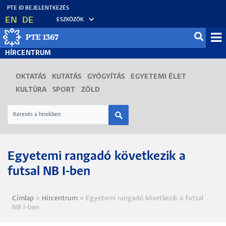
Ugrás
EN
DE
ESZKÖZÖK
a
tartalomra
Mo
HÍRCENTRUM
fő
OKTATÁS
KUTATÁS
GYÓGYÍTÁS
EGYETEMI ÉLET
KULTÚRA
SPORT
ZÖLD
Egyetemi rangadó következik a
futsal NB I-ben
Címlap
Hírcentrum
Egyetemi rangadó következik a futsal
Morzsa
NB I-ben