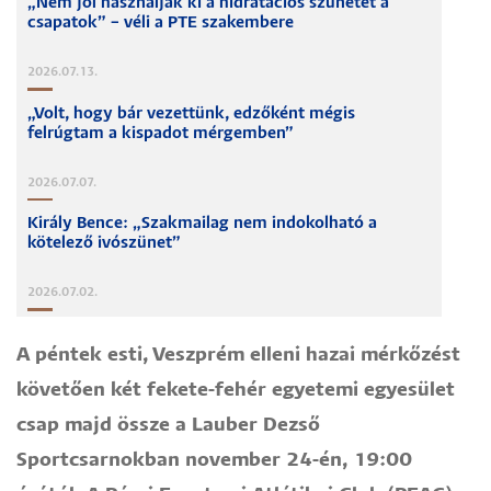
„Nem jól használják ki a hidratációs szünetet a
csapatok” – véli a PTE szakembere
2026.07.13.
„Volt, hogy bár vezettünk, edzőként mégis
felrúgtam a kispadot mérgemben”
2026.07.07.
Király Bence: „Szakmailag nem indokolható a
kötelező ivószünet”
2026.07.02.
A péntek esti, Veszprém elleni hazai mérkőzést
követően két fekete-fehér egyetemi egyesület
csap majd össze a Lauber Dezső
Sportcsarnokban november 24-én, 19:00