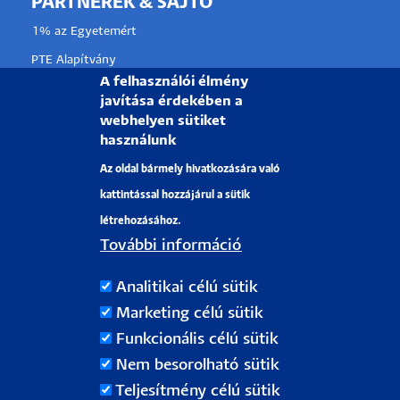
PARTNEREK & SAJTÓ
1% az Egyetemért
PTE Alapítvány
A felhasználói élmény
Partnerkapcsolati lehetőségek
javítása érdekében a
Médiaajánlat
webhelyen sütiket
használunk
Sajtószoba
Az oldal bármely hivatkozására való
Pályázati projektek
kattintással hozzájárul a sütik
HRS4R
létrehozásához.
További információ
PÉCSI TUDOMÁNYEGYETEM
Analitikai célú sütik
H-7622 Pécs, Vasvári Pál utca. 4.
Marketing célú sütik
Tel.:
+36-72/501-500
Funkcionális célú sütik
Rektori Kabinet: +36 30/787-2913
Nem besorolható sütik
Email:
info@pte.hu
Teljesítmény célú sütik