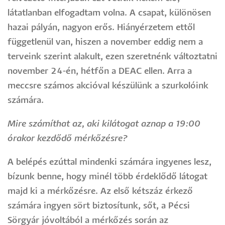
látatlanban elfogadtam volna. A csapat, különösen
hazai pályán, nagyon erős. Hiányérzetem ettől
függetlenül van, hiszen a november eddig nem a
terveink szerint alakult, ezen szeretnénk változtatni
november 24-én, hétfőn a DEAC ellen. Arra a
meccsre számos akcióval készülünk a szurkolóink
számára.
Mire számíthat az, aki kilátogat aznap a 19:00
órakor kezdődő mérkőzésre?
A belépés ezúttal mindenki számára ingyenes lesz,
bízunk benne, hogy minél több érdeklődő látogat
majd ki a mérkőzésre. Az első kétszáz érkező
számára ingyen sört biztosítunk, sőt, a Pécsi
Sörgyár jóvoltából a mérkőzés során az