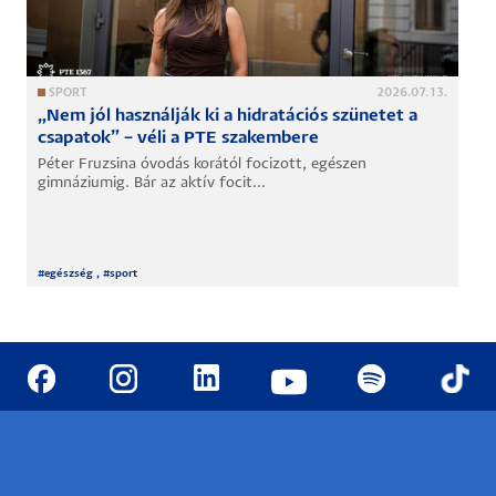
SPORT
2026.07.13.
„Nem jól használják ki a hidratációs szünetet a
csapatok” – véli a PTE szakembere
Péter Fruzsina óvodás korától focizott, egészen
gimnáziumig. Bár az aktív focit...
#
egészség
, #
sport