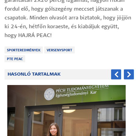
garantáltan 2X20 percig izgalmas, nagyon ritkán
fordul elő, hogy gólszegény meccset játszanak a
csapatok. Minden olvasót arra biztatok, hogy jöjjön
ki 24-én, hétfőn koraeste, és kiabáljuk együtt,
hogy HAJRÁ PEAC!
SPORTEREDMÉNYEK
VERSENYSPORT
PTE PEAC
HASONLÓ TARTALMAK