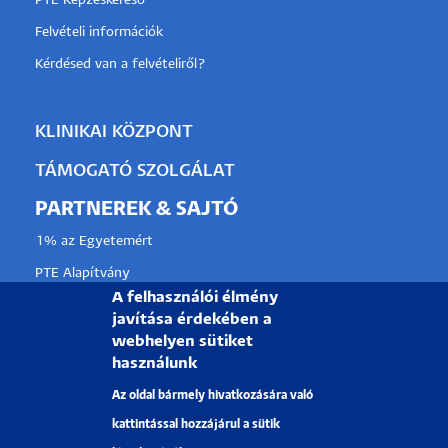
PTE Képzéskereső
Felvételi információk
Kérdésed van a felvételiről?
KLINIKAI KÖZPONT
TÁMOGATÓ SZOLGÁLAT
PARTNEREK & SAJTÓ
1% az Egyetemért
PTE Alapítvány
A felhasználói élmény
Partnerkapcsolati lehetőségek
javítása érdekében a
Médiaajánlat
webhelyen sütiket
használunk
Sajtószoba
Az oldal bármely hivatkozására való
Pályázati projektek
kattintással hozzájárul a sütik
HRS4R