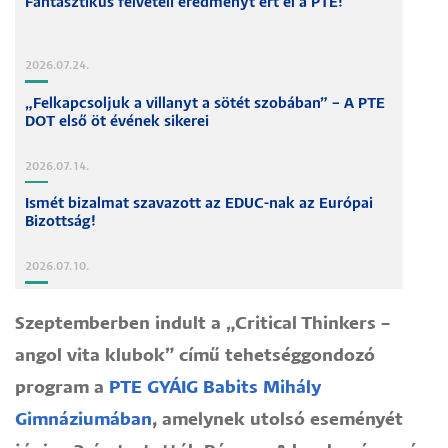
Fantasztikus felvételi eredményt ért el a PTE!
2026.07.24.
„Felkapcsoljuk a villanyt a sötét szobában” – A PTE
DOT első öt évének sikerei
2026.07.14.
Ismét bizalmat szavazott az EDUC-nak az Európai
Bizottság!
2026.07.10.
Szeptemberben indult a „Critical Thinkers –
angol vita klubok” című tehetséggondozó
program a
PTE GYÁIG Babits Mihály
Gimnáziumában
, amelynek utolsó eseményét