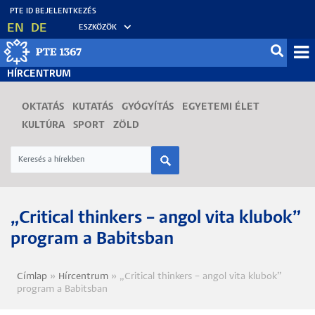
Ugrás
EN
DE
ESZKÖZÖK
a
tartalomra
Mo
HÍRCENTRUM
fő
OKTATÁS
KUTATÁS
GYÓGYÍTÁS
EGYETEMI ÉLET
KULTÚRA
SPORT
ZÖLD
„Critical thinkers – angol vita klubok”
program a Babitsban
Címlap
Hírcentrum
„Critical thinkers – angol vita klubok”
Morzsa
program a Babitsban