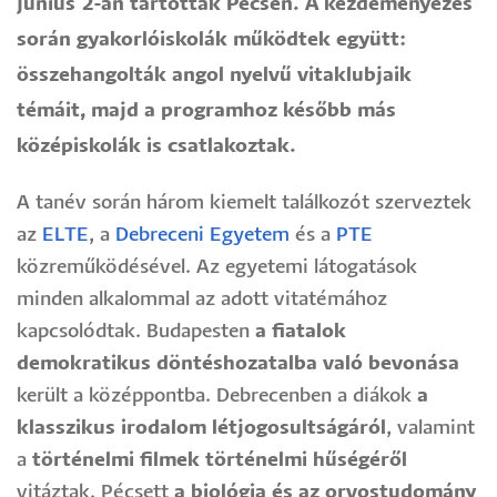
június 2-án tartották Pécsen. A kezdeményezés
során gyakorlóiskolák működtek együtt:
összehangolták angol nyelvű vitaklubjaik
témáit, majd a programhoz később más
középiskolák is csatlakoztak.
A tanév során három kiemelt találkozót szerveztek
az
ELTE
, a
Debreceni Egyetem
és a
PTE
közreműködésével. Az egyetemi látogatások
minden alkalommal az adott vitatémához
kapcsolódtak. Budapesten
a fiatalok
demokratikus döntéshozatalba való bevonása
került a középpontba. Debrecenben a diákok
a
klasszikus irodalom létjogosultságáról
, valamint
a
történelmi filmek történelmi hűségéről
vitáztak. Pécsett
a biológia és az orvostudomány