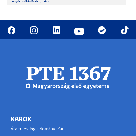
#
együttműködések
, #
zöld
KAROK
Állam- és Jogtudományi Kar