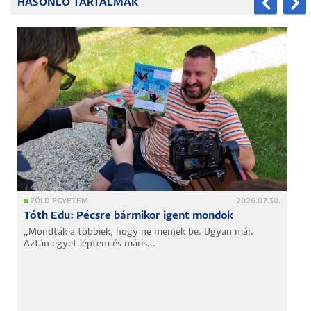
HASONLÓ TARTALMAK
ZÖLD EGYETEM
2026.07.30.
Tóth Edu: Pécsre bármikor igent mondok
„Mondták a többiek, hogy ne menjek be. Ugyan már.
Aztán egyet léptem és máris...