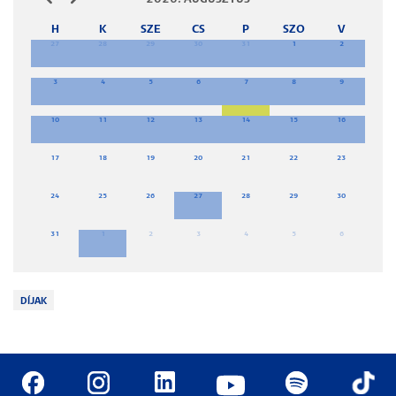
H
K
SZE
CS
P
SZO
V
27
28
29
30
31
1
2
3
4
5
6
7
8
9
10
11
12
13
14
15
16
17
18
19
20
21
22
23
24
25
26
27
28
29
30
31
1
2
3
4
5
6
DÍJAK