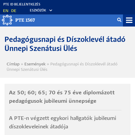
Ugrás
a
EN
DE
ESZKÖZÖK
tartalomra
Mo
fő
Pedagógusnapi és Díszoklevél átadó
Ünnepi Szenátusi Ülés
Címlap
Események
Pedagógusnapi és Díszoklevél átadó
Morzsa
Ünnepi Szenátusi Ülés
Az 50; 60; 65; 70 és 75 éve diplomázott
pedagógusok jubileumi ünnepsége
A PTE-n végzett egykori hallgatók jubileumi
díszokleveleinek átadója