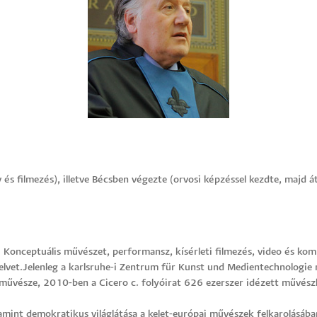
és filmezés), illetve Bécsben végezte (orvosi képzéssel kezdte, majd át
l: Konceptuális művészet, performansz, kísérleti filmezés, video és ko
elvet.Jelenleg a karlsruhe-i Zentrum für Kunst und Medientechnologie
művésze, 2010-ben a Cicero c. folyóirat 626 ezerszer idézett művészké
amint demokratikus világlátása a kelet-európai művészek felkarolásába