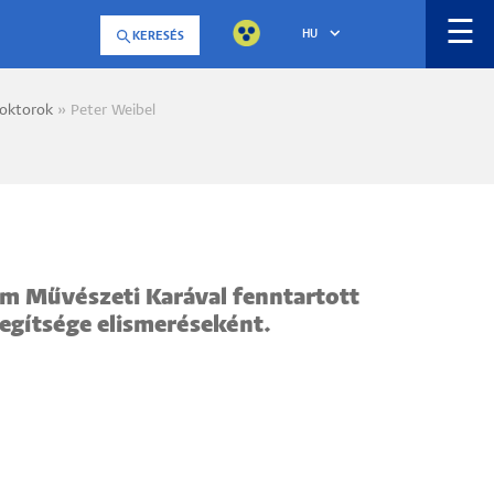
☰
HU
KERESÉS
oktorok
Peter Weibel
a
m Művészeti Karával fenntartott
egítsége elismeréseként.