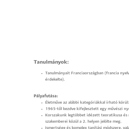
Hallgatók
Alumni
Felvételizők
Tanulmányok:
Tanulmányait Franciaországban (francia nyelv 
érdekelte).
Pályafutása:
Életműve az alábbi kategóriákkal írható körü
1965-től kezdve kifejlesztett egy művészi ny
Korszakunk legtöbbet idézett teoratikusa és 
szakemberei közül a 2. helyen jelölte meg.
Ismertsége és komplex tanítási módszere, val