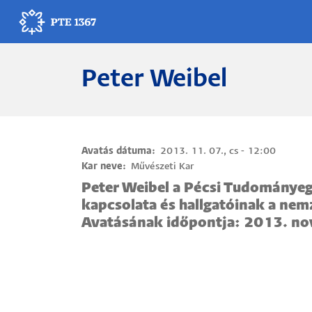
Ugrás
a
tartalomra
Peter Weibel
Egyetemünk
Oktatás
Kutatás
Avatás dátuma
2013. 11. 07., cs - 12:00
Kar neve
Művészeti Kar
Gyógyítás
Peter Weibel a Pécsi Tudománye
kapcsolata és hallgatóinak a nem
Egyetemi élet
Avatásának időpontja: 2013. no
Adminisztráció
Munkatársak