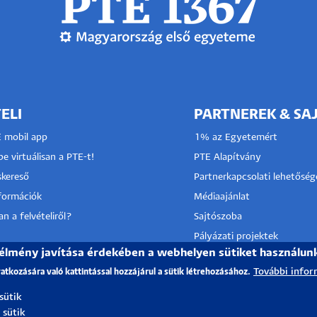
ELI
PARTNEREK & SA
E mobil app
1% az Egyetemért
e virtuálisan a PTE-t!
PTE Alapítvány
kereső
Partnerkapcsolati lehetőség
nformációk
Médiaajánlat
n a felvételiről?
Sajtószoba
Pályázati projektek
 élmény javítása érdekében a webhelyen sütiket használun
HRS4R
I KÖZPONT
További infor
vatkozására való kattintással hozzájárul a sütik létrehozásához.
TÓ SZOLGÁLAT
 sütik
 sütik