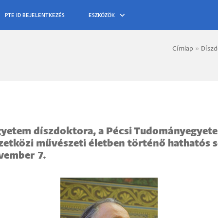
ESZKÖZÖK
Címlap
Díszd
Morzs
gyetem díszdoktora, a Pécsi Tudományegyete
zetközi művészeti életben történő hathatós s
vember 7.