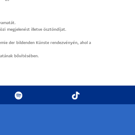
lyamatát.
i megjelenést illetve ösztöndíjat.
demie der bildenden Künste rendezvényén, ahol a
zatának bővítésében.