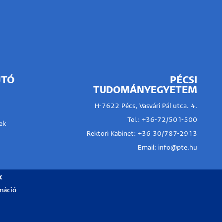
JTÓ
PÉCSI
TUDOMÁNYEGYETEM
H-7622 Pécs, Vasvári Pál utca. 4.
Tel.:
+36-72/501-500
ek
Rektori Kabinet: +36 30/787-2913
Email:
info@pte.hu
k
máció