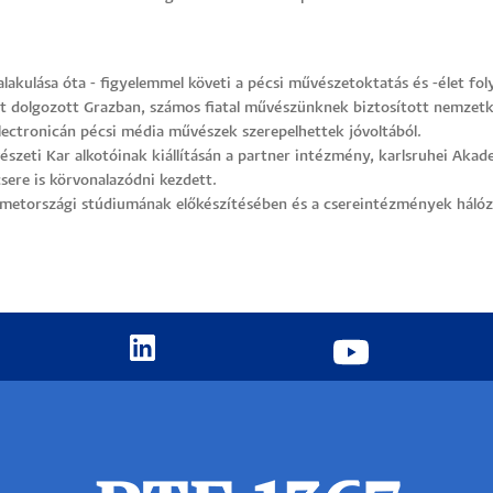
lakulása óta - figyelemmel követi a pécsi művészetoktatás és -élet fo
dolgozott Grazban, számos fiatal művészünknek biztosított nemzetköz
Electronicán pécsi média művészek szerepelhettek jóvoltából.
észeti Kar alkotóinak kiállításán a partner intézmény, karlsruhei Aka
ere is körvonalazódni kezdett.
németországi stúdiumának előkészítésében és a csereintézmények háló