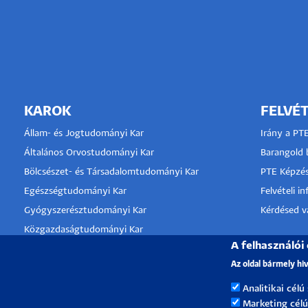
KAROK
FELVÉT
Állam- és Jogtudományi Kar
Irány a PT
Általános Orvostudományi Kar
Barangold b
Bölcsészet- és Társadalomtudományi Kar
PTE Képzés
Egészségtudományi Kar
Felvételi i
Gyógyszerésztudományi Kar
Kérdésed va
Közgazdaságtudományi Kar
A felhasználói
Kultúratudományi, Pedagógusképző és
KLINIKA
Vidékfejlesztési Kar
Az oldal bármely hi
TÁMOGA
Műszaki és Informatikai Kar
Analitikai célú
Művészeti Kar
Marketing célú