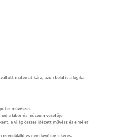
váltott matematikára, azon belül is a logika
mputer művészet.
 media labor és múzeum vezetője.
nt, a világ összes idézett művész és elméleti
n egyedülálló és nem kevésbé sikeres.