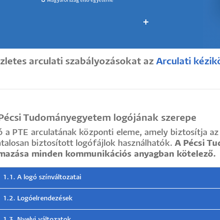
szletes arculati szabályozásokat az
Arculati kézi
 Pécsi Tudományegyetem logójának szerepe
ó a PTE arculatának központi eleme, amely biztosítja a
atalosan biztosított logófájlok használhatók.
A Pécsi T
lmazása minden kommunikációs anyagban kötelező.
1.1. A logó színváltozatai
1.2. Logóelrendezések
1.3. Nyelvi változatok