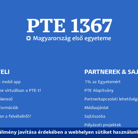
ELI
PARTNEREK & SA
E mobil app
1% az Egyetemért
e virtuálisan a PTE-t!
PTE Alapítvány
kereső
Partnerkapcsolati lehetőség
nformációk
Médiaajánlat
n a felvételiről?
Sajtószoba
Pályázati projektek
 élmény javítása érdekében a webhelyen sütiket használun
HRS4R
I KÖZPONT