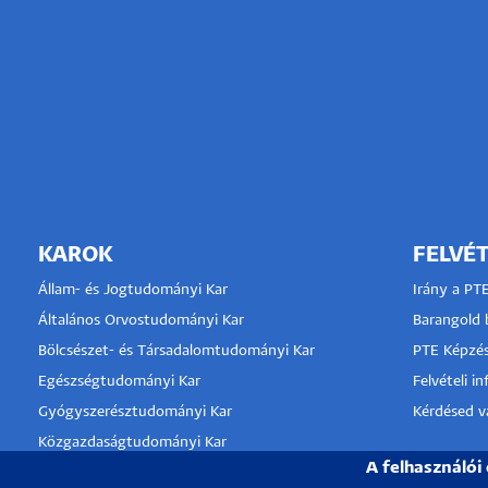
KAROK
FELVÉT
Állam- és Jogtudományi Kar
Irány a PT
Általános Orvostudományi Kar
Barangold b
Bölcsészet- és Társadalomtudományi Kar
PTE Képzés
Egészségtudományi Kar
Felvételi i
Gyógyszerésztudományi Kar
Kérdésed va
Közgazdaságtudományi Kar
A felhasználói
Kultúratudományi, Pedagógusképző és
KLINIKA