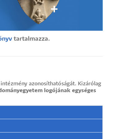
könyv
tartalmazza.
z intézmény azonosíthatóságát. Kizárólag
udományegyetem logójának egységes