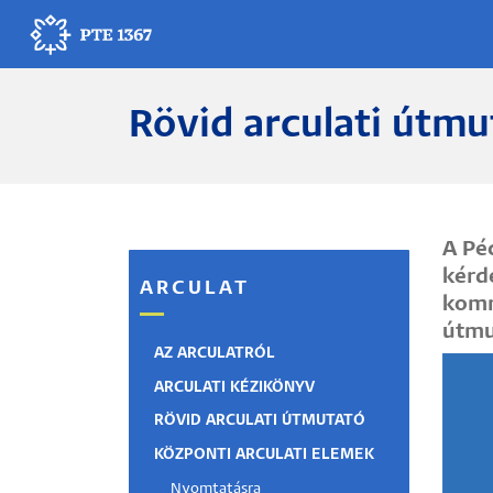
Ugrás
a
tartalomra
Rövid arculati útmu
Egyetemünk
Oktatás
Kutatás
A Pé
kérdé
ARCULAT
Gyógyítás
komm
útmut
Egyetemi élet
AZ ARCULATRÓL
ARCULATI KÉZIKÖNYV
Adminisztráció
RÖVID ARCULATI ÚTMUTATÓ
KÖZPONTI ARCULATI ELEMEK
Munkatársak
Nyomtatásra