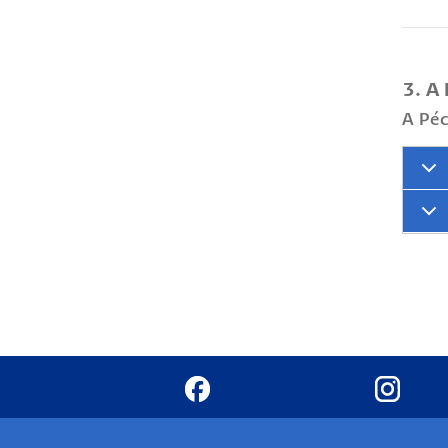
3. A 
A Péc