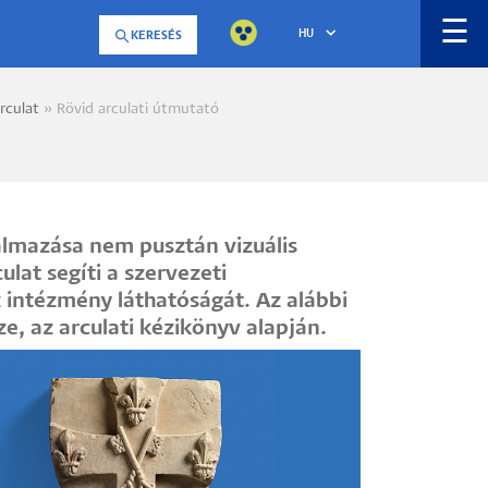
☰
HU
KERESÉS
rculat
Rövid arculati útmutató
a
lmazása nem pusztán vizuális
lat segíti a szervezeti
 intézmény láthatóságát. Az alábbi
e, az arculati kézikönyv alapján.