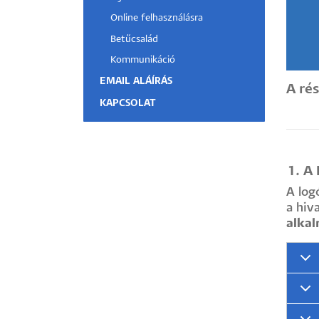
Online felhasználásra
Hallgatók
Betűcsalád
Alumni
Kommunikáció
EMAIL ALÁÍRÁS
A ré
Felvételizők
KAPCSOLAT
1. A
A log
a hiv
alka