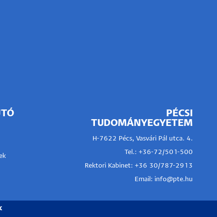
JTÓ
PÉCSI
TUDOMÁNYEGYETEM
H-7622 Pécs, Vasvári Pál utca. 4.
Tel.:
+36-72/501-500
ek
Rektori Kabinet: +36 30/787-2913
Email:
info@pte.hu
k