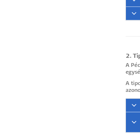
2. Ti
A Péc
egysé
A tip
azono