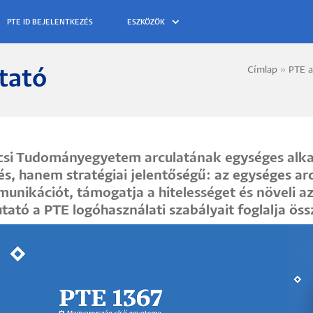
ESZKÖZÖK
Címlap
PTE a
tató
Morzs
csi Tudományegyetem arculatának egységes alka
s, hanem stratégiai jelentőségű: az egységes arcu
unikációt, támogatja a hitelességet és növeli az
ató a PTE logóhasználati szabályait foglalja össz