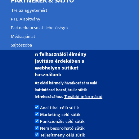
PARTNEREK & SAJTÓ
1% az Egyetemért
PTE Alapítvány
Partnerkapcsolati lehetőségek
Médiaajánlat
Sajtószoba
A felhasználói élmény
Pályázati projektek
javítása érdekében a
HRS4R
webhelyen sütiket
használunk
PÉCSI TUDOMÁNYEGYETEM
Az oldal bármely hivatkozására való
kattintással hozzájárul a sütik
H-7622 Pécs, Vasvári Pál utca. 4.
További információ
létrehozásához.
Tel.:
+36-72/501-500
Analitikai célú sütik
Rektori Kabinet: +36 30/787-2913
Marketing célú sütik
Email:
info@pte.hu
Funkcionális célú sütik
Nem besorolható sütik
Teljesítmény célú sütik