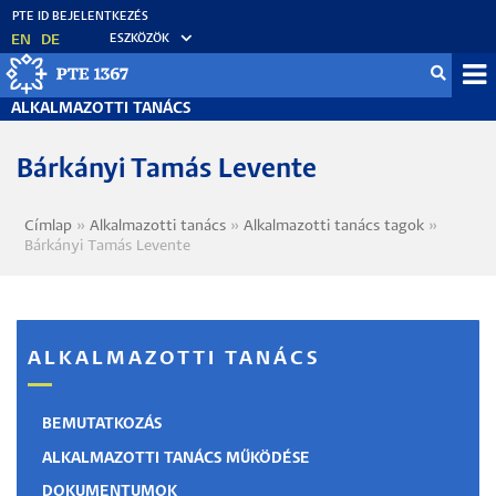
Ugrás
a
EN
DE
ESZKÖZÖK
tartalomra
Mo
ALKALMAZOTTI TANÁCS
fő
Bárkányi Tamás Levente
Címlap
Alkalmazotti tanács
Alkalmazotti tanács tagok
Morzsa
Bárkányi Tamás Levente
ALKALMAZOTTI TANÁCS
BEMUTATKOZÁS
ALKALMAZOTTI TANÁCS MŰKÖDÉSE
DOKUMENTUMOK