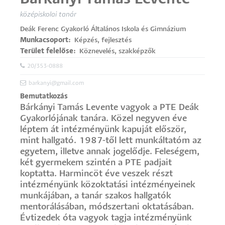
középiskolai tanár
Deák Ferenc Gyakorló Általános Iskola és Gimnázium
Munkacsoport
Képzés, fejlesztés
Terület felelőse
Köznevelés, szakképzők
20/353-0888
barkanyi@gmail.com
Bemutatkozás
Bárkányi Tamás Levente vagyok a PTE Deák
Gyakorlójának tanára. Közel negyven éve
léptem át intézményünk kapuját először,
mint hallgató. 1987-től lett munkáltatóm az
egyetem, illetve annak jogelődje. Feleségem,
két gyermekem szintén a PTE padjait
koptatta. Harmincöt éve veszek részt
intézményünk közoktatási intézményeinek
munkájában, a tanár szakos hallgatók
mentorálásában, módszertani oktatásában.
Évtizedek óta vagyok tagja intézményünk