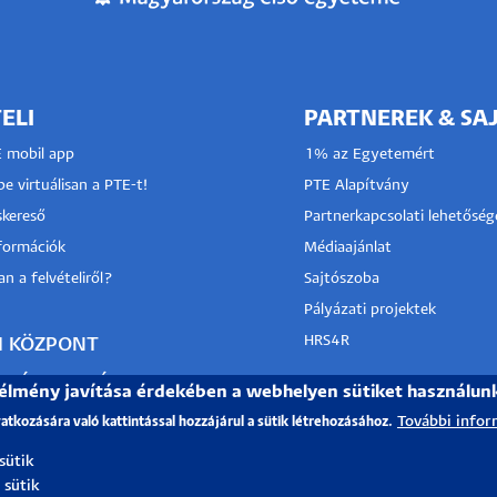
ELI
PARTNEREK & SA
E mobil app
1% az Egyetemért
e virtuálisan a PTE-t!
PTE Alapítvány
kereső
Partnerkapcsolati lehetőség
nformációk
Médiaajánlat
n a felvételiről?
Sajtószoba
Pályázati projektek
HRS4R
I KÖZPONT
TÓ SZOLGÁLAT
 élmény javítása érdekében a webhelyen sütiket használun
További infor
vatkozására való kattintással hozzájárul a sütik létrehozásához.
 sütik
 sütik