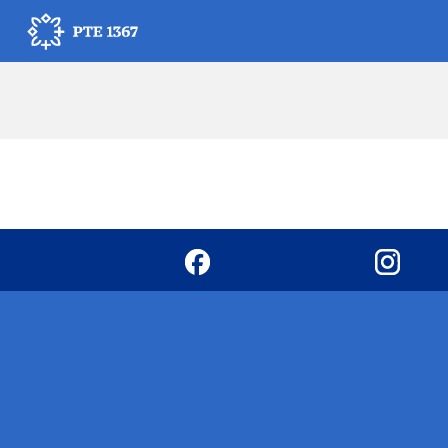
Ugrás
a
tartalomra
Egyetemünk
Oktatás
Kutatás
Gyógyítás
Egyetemi élet
Adminisztráció
Munkatársak