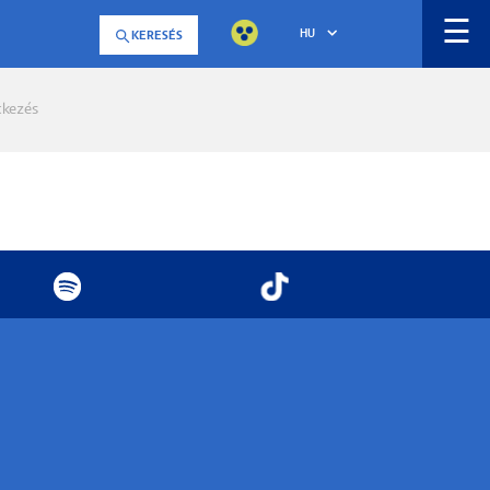
☰
HU
KERESÉS
tkezés
a