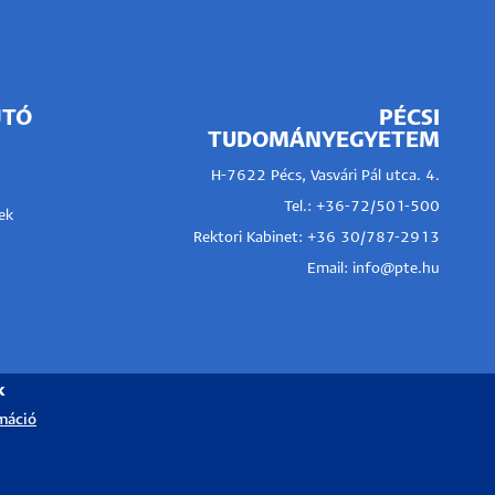
JTÓ
PÉCSI
TUDOMÁNYEGYETEM
H-7622 Pécs, Vasvári Pál utca. 4.
Tel.:
+36-72/501-500
ek
Rektori Kabinet: +36 30/787-2913
Email:
info@pte.hu
k
máció