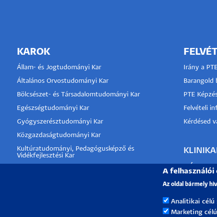
Hallgatók
Alumni
KAROK
FELVÉT
Felvételizők
Állam- és Jogtudományi Kar
Irány a PT
Általános Orvostudományi Kar
Barangold b
Bölcsészet- és Társadalomtudományi Kar
PTE Képzés
Egészségtudományi Kar
Felvételi i
Gyógyszerésztudományi Kar
Kérdésed va
Közgazdaságtudományi Kar
Kultúratudományi, Pedagógusképző és
KLINIKA
Vidékfejlesztési Kar
TÁMOGA
Műszaki és Informatikai Kar
A felhasználói
Művészeti Kar
Az oldal bármely hi
Természettudományi Kar
Analitikai célú
Marketing célú