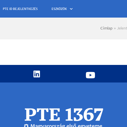
ESZKÖZÖK
Címlap
Jelen
Morzs