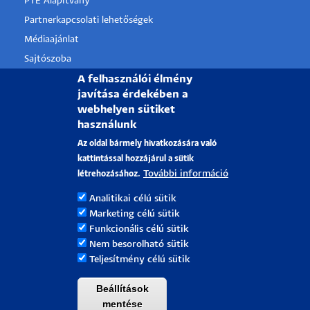
PTE Alapítvány
Partnerkapcsolati lehetőségek
Médiaajánlat
Sajtószoba
A felhasználói élmény
Pályázati projektek
javítása érdekében a
HRS4R
webhelyen sütiket
használunk
PÉCSI TUDOMÁNYEGYETEM
Az oldal bármely hivatkozására való
kattintással hozzájárul a sütik
H-7622 Pécs, Vasvári Pál utca. 4.
További információ
létrehozásához.
Tel.:
+36-72/501-500
Analitikai célú sütik
Rektori Kabinet: +36 30/787-2913
Marketing célú sütik
Email:
info@pte.hu
Funkcionális célú sütik
Nem besorolható sütik
Teljesítmény célú sütik
Beállítások
mentése