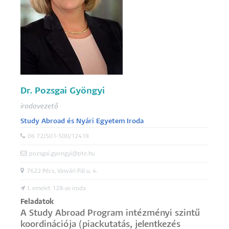
Dr. Pozsgai Gyöngyi
irodavezető
Study Abroad és Nyári Egyetem Iroda
06 72/501-500/12418
pozsgai.gyongyi@pte.hu
7622 Pécs, Vasvári Pál u. 4.
I. emelet 128-as iroda
Feladatok
A Study Abroad Program intézményi szintű
koordinációja (piackutatás, jelentkezés