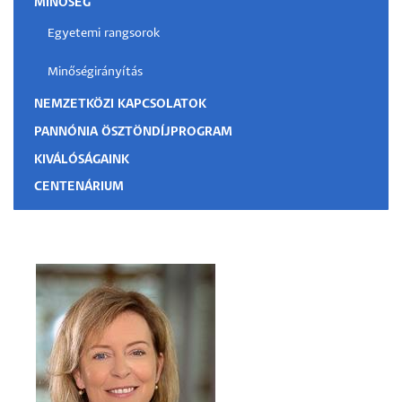
MINŐSÉG
Egyetemi rangsorok
Minőségirányítás
NEMZETKÖZI KAPCSOLATOK
PANNÓNIA ÖSZTÖNDÍJPROGRAM
KIVÁLÓSÁGAINK
CENTENÁRIUM