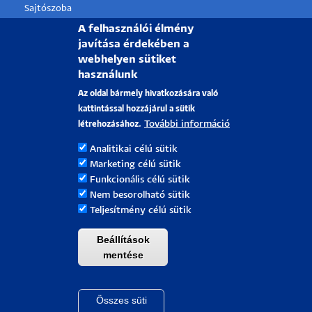
Sajtószoba
A felhasználói élmény
Pályázati projektek
javítása érdekében a
HRS4R
webhelyen sütiket
használunk
PÉCSI TUDOMÁNYEGYETEM
Az oldal bármely hivatkozására való
kattintással hozzájárul a sütik
H-7622 Pécs, Vasvári Pál utca. 4.
További információ
létrehozásához.
Tel.:
+36-72/501-500
Analitikai célú sütik
Rektori Kabinet: +36 30/787-2913
Marketing célú sütik
Email:
info@pte.hu
Funkcionális célú sütik
Nem besorolható sütik
Teljesítmény célú sütik
Beállítások
mentése
Összes süti
Withdraw cons
Pécsi Tudományegyetem |
Kancellária
|
Informatikai Igazgatóság
|
Portál csoport - 2021.