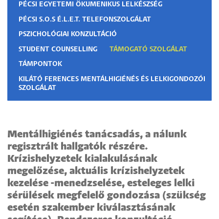
PÉCSI EGYETEMI ÖKUMENIKUS LELKÉSZSÉG
PÉCSI S.O.S É.L.E.T. TELEFONSZOLGÁLAT
PSZICHOLÓGIAI KONZULTÁCIÓ
STUDENT COUNSELLING
TÁMOGATÓ SZOLGÁLAT
TÁMPONTOK
KILÁTÓ FERENCES MENTÁLHIGIÉNÉS ÉS LELKIGONDOZÓI
SZOLGÁLAT
Mentálhigiénés tanácsadás, a nálunk
regisztrált hallgatók részére.
Krízishelyzetek kialakulásának
megelőzése, aktuális krízishelyzetek
kezelése -menedzselése, esteleges lelki
sérülések megfelelő gondozása (szükség
esetén szakember kiválasztásának