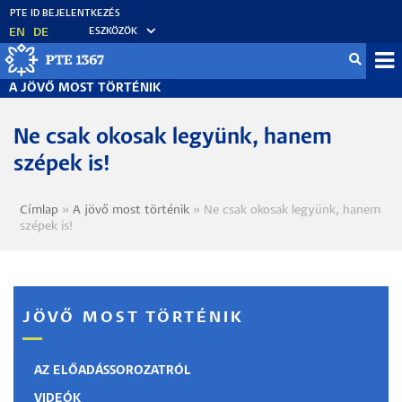
Ugrás
a
EN
DE
ESZKÖZÖK
tartalomra
Mo
A JÖVŐ MOST TÖRTÉNIK
fő
Ne csak okosak legyünk, hanem
szépek is!
Címlap
A jövő most történik
Ne csak okosak legyünk, hanem
Morzsa
szépek is!
JÖVŐ MOST TÖRTÉNIK
AZ ELŐADÁSSOROZATRÓL
VIDEÓK