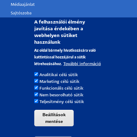
Médiaajánlat
Sajtószoba
Pályázati projektek
A felhasználói élmény
javítása érdekében a
HRS4R
webhelyen sütiket
használunk
PÉCSI TUDOMÁNYEGYETEM
Az oldal bármely hivatkozására való
kattintással hozzájárul a sütik
H-7622 Pécs, Vasvári Pál utca. 4.
További információ
létrehozásához.
Tel.:
+36-72/501-500
Analitikai célú sütik
Rektori Kabinet: +36 30/787-2913
Marketing célú sütik
Email:
info@pte.hu
Funkcionális célú sütik
Nem besorolható sütik
Teljesítmény célú sütik
Beállítások
mentése