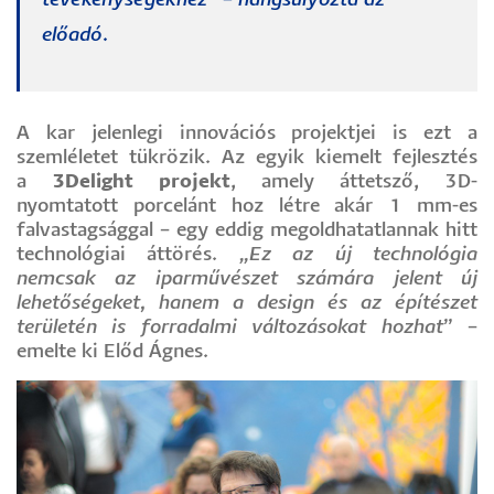
tevékenységekhez”
– hangsúlyozta az
előadó.
A kar jelenlegi innovációs projektjei is ezt a
szemléletet tükrözik. Az egyik kiemelt fejlesztés
a
3Delight projekt
, amely áttetsző, 3D-
nyomtatott porcelánt hoz létre akár 1 mm-es
falvastagsággal – egy eddig megoldhatatlannak hitt
technológiai áttörés.
„Ez az új technológia
nemcsak az iparművészet számára jelent új
lehetőségeket, hanem a design és az építészet
területén is forradalmi változásokat hozhat
” –
emelte ki Előd Ágnes.