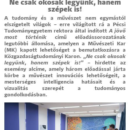
Ne csak okosak legyünk, hanem
szépek is!
A tudomány és a művészet nem egymástól
elszigetelt világok – erre világított rá a Pécsi
Tudományegyetem rektora által indított
A jövő
most történik
című előadássorozatának
legutóbbi állomása, amelyen a Művészeti Kar
(MK) kapott lehetőséget a bemutatkozásra a
Közgazdaságtudományi Karon.
„Ne csak okosak
legyünk, hanem szépek is!”
– hirdette az
esemény alcíme, amely három előadással járta
körbe a művészet innovációs lehetőségeit, a
mesterséges intelligencia hatásait és a
vizualitás szerepét a tudományos
gondolkodásban.