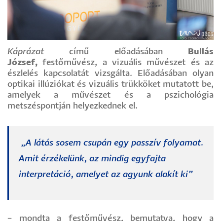
Káprázat
című előadásában
Bullás
József,
festőművész, a vizuális művészet és az
észlelés kapcsolatát vizsgálta. Előadásában olyan
optikai illúziókat és vizuális trükköket mutatott be,
amelyek a művészet és a pszichológia
metszéspontján helyezkednek el.
„A látás sosem csupán egy passzív folyamat.
Amit érzékelünk, az mindig egyfajta
interpretáció, amelyet az agyunk alakít ki”
– mondta a festőművész, bemutatva, hogy a