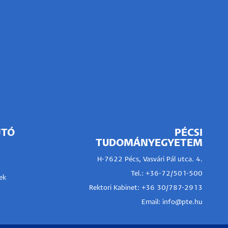
JTÓ
PÉCSI
TUDOMÁNYEGYETEM
H-7622 Pécs, Vasvári Pál utca. 4.
Tel.:
+36-72/501-500
ek
Rektori Kabinet: +36 30/787-2913
Email:
info@pte.hu