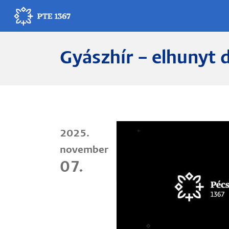
Ugrás
a
tartalomra
Gyászhír – elhunyt 
Egyetemünk
Oktatás
Kutatás
2025.
Gyógyítás
november
Egyetemi élet
07.
Adminisztráció
Munkatársak