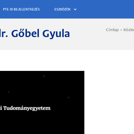
ESZKÖZÖK
Címlap
Közl
dr. Gőbel Gyula
Morzs