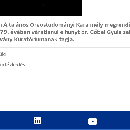
 Általános Orvostudományi Kara mély megrendül
9. évében váratlanul elhunyt dr. Gőbel Gyula se
tvány Kuratóriumának tagja.
ük!
intézkedés.