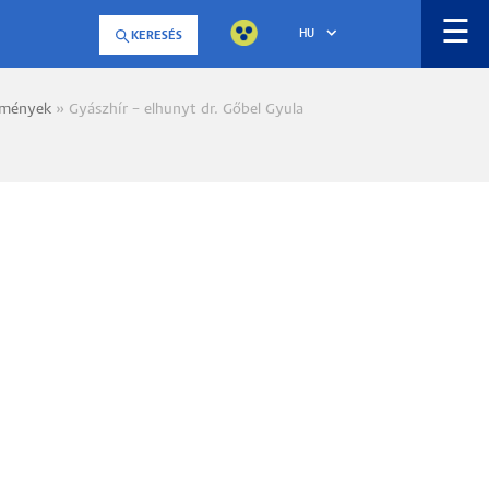
☰
HU
KERESÉS
emények
Gyászhír – elhunyt dr. Gőbel Gyula
a