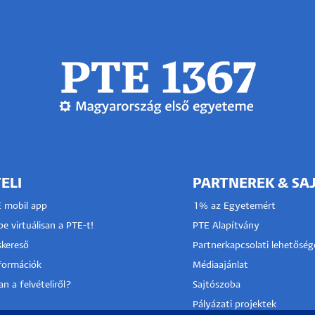
ELI
PARTNEREK & SA
E mobil app
1% az Egyetemért
e virtuálisan a PTE-t!
PTE Alapítvány
kereső
Partnerkapcsolati lehetőség
nformációk
Médiaajánlat
n a felvételiről?
Sajtószoba
Pályázati projektek