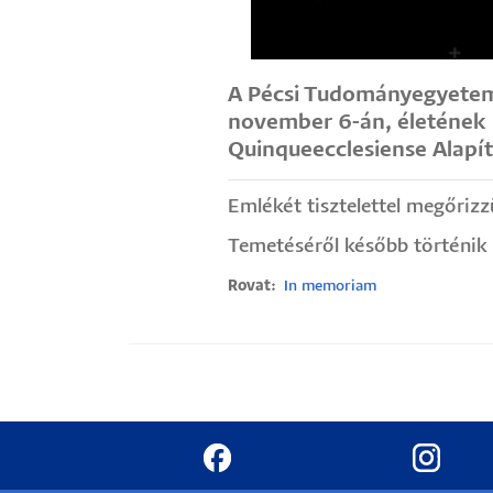
Hallgatók
Alumni
A Pécsi Tudományegyetem
november 6-án, életének 7
Quinqueecclesiense Alapí
Felvételizők
Emlékét tisztelettel megőrizz
Temetéséről később történik 
Rovat
In memoriam