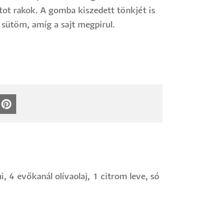
tot rakok. A gomba kiszedett tönkjét is
sütöm, amíg a sajt megpirul.
 4 evőkanál olívaolaj, 1 citrom leve, só