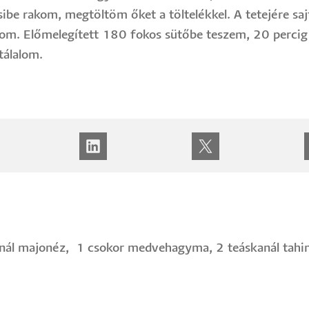
sibe rakom, megtöltöm őket a töltelékkel. A tetejére saj
kom. Előmelegített 180 fokos sütőbe teszem, 20 percig 
tálalom.
nál majonéz, 1 csokor medvehagyma, 2 teáskanál tahini,