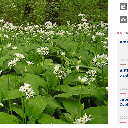
A RO
Amer
2026
A P
Zso
2026.
Jubi
Zsol
2026