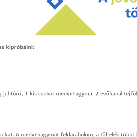
s kipróbálni:
juhtúró, 1 kis csokor medvehagyma, 2 evőkanál tejföl, í
kat. A medvehagymát feldarabolom, a töltelék többi h