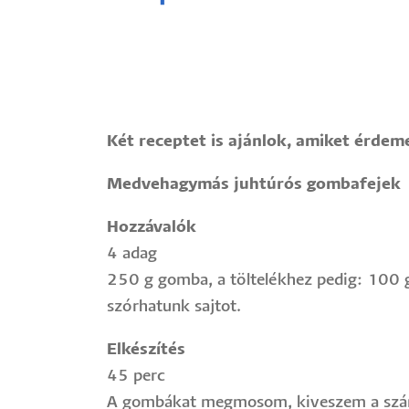
Két receptet is ajánlok, amiket érdeme
Medvehagymás juhtúrós gombafejek
Hozzávalók
4 adag
250 g gomba, a töltelékhez pedig: 100 g 
szórhatunk sajtot.
Elkészítés
45 perc
A gombákat megmosom, kiveszem a száru