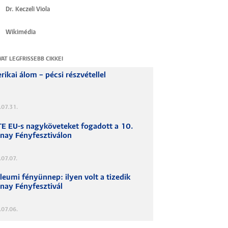
Dr. Keczeli Viola
Wikimédia
VAT LEGFRISSEBB CIKKEI
ikai álom – pécsi részvétellel
.07.31.
TE EU-s nagyköveteket fogadott a 10.
lnay Fényfesztiválon
07.07.
leumi fényünnep: ilyen volt a tizedik
nay Fényfesztivál
.07.06.