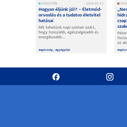
2026.06.19.
GYÓGYÍTÁS
2026.07.17.
SPO
nyelvet -
Hogyan éljünk jól? – Életmód-
„Nem
TE alumnája
orvoslás és a tudatos életvitel
hidr
hatásai
csap
sza
etem
Mit tehetünk napi szinten azért,
r alumnája,
hogy hosszabb, egészségesebb és
Péter
energikusabb...
fociz
az akt
#
egészség
, #
gyógyítás
#
egész