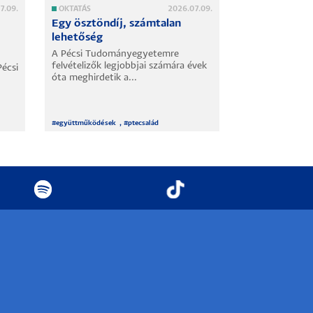
7.09.
OKTATÁS
2026.07.09.
OKTATÁS
Egy ösztöndíj, számtalan
Új tanárgene
lehetőség
A Pécsi Tudom
július 8-án tar
A Pécsi Tudományegyetemre
Tanáravató és..
felvételizők legjobbjai számára évek
Pécsi
óta meghirdetik a...
#
együttműködések
, #
ptecsalád
#
oktatás
, #
ptecsalá