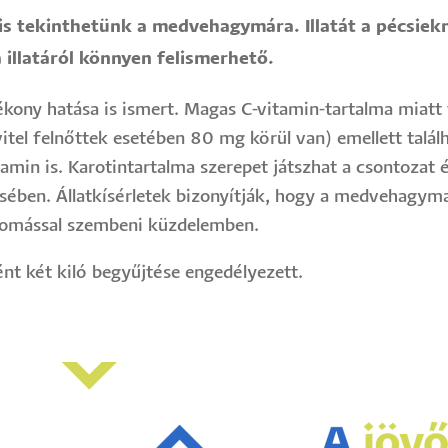
s tekinthetünk a medvehagymára. Illatát a pécsiekn
 illatáról könnyen felismerhető.
ékony hatása is ismert. Magas C-vitamin-tartalma miatt
itel felnőttek esetében 80 mg körül van) emellett talá
vitamin is. Karotintartalma szerepet játszhat a csontoz
ében. Állatkísérletek bizonyítják, hogy a medvehagy
omással szembeni küzdelemben.
t két kiló begyűjtése engedélyezett.