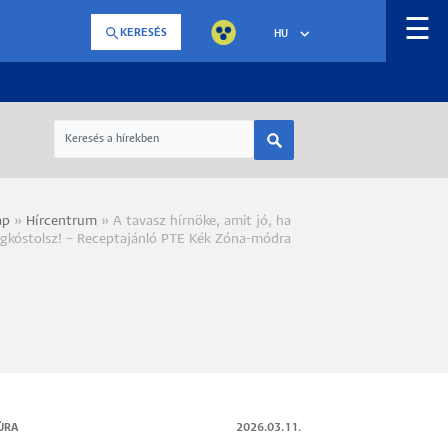
☰
KERESÉS
HU
ap
Hírcentrum
A tavasz hírnöke, amit jó, ha
a
gkóstolsz! – Receptajánló PTE Kék Zóna-módra
ÚRA
2026.03.11.