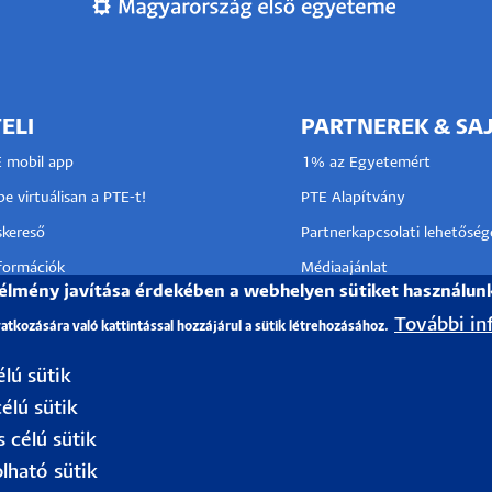
ELI
PARTNEREK & SA
E mobil app
1% az Egyetemért
e virtuálisan a PTE-t!
PTE Alapítvány
kereső
Partnerkapcsolati lehetőség
nformációk
Médiaajánlat
 élmény javítása érdekében a webhelyen sütiket használun
n a felvételiről?
Sajtószoba
További in
vatkozására való kattintással hozzájárul a sütik létrehozásához.
Pályázati projektek
HRS4R
élú sütik
I KÖZPONT
élú sütik
TÓ SZOLGÁLAT
s célú sütik
lható sütik