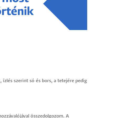
zlés szerint só és bors, a tetejére pedig
ozzávalójával összedolgozom. A