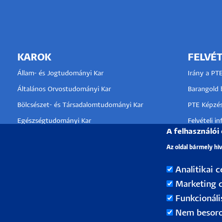
KAROK
FELVÉT
Állam- és Jogtudományi Kar
Irány a PT
Általános Orvostudományi Kar
Barangold b
Bölcsészet- és Társadalomtudományi Kar
PTE Képzés
Egészségtudományi Kar
Felvételi i
A felhasználói
Gyógyszerésztudományi Kar
Kérdésed va
Az oldal bármely hi
Közgazdaságtudományi Kar
Kultúratudományi, Pedagógusképző és
Analitikai c
KLINIKA
Vidékfejlesztési Kar
Marketing c
TÁMOGA
Műszaki és Informatikai Kar
Funkcionáli
Művészeti Kar
Nem besoro