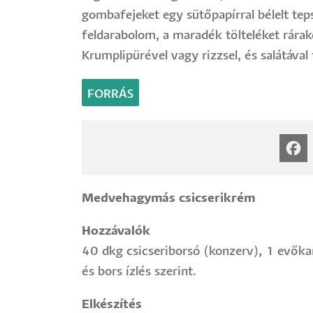
gombafejeket egy sütőpapírral bélelt tep
feldarabolom, a maradék tölteléket rára
Krumplipürével vagy rizzsel, és salátával 
FORRÁS
Medvehagymás csicserikrém
Hozzávalók
40 dkg csicseriborsó (konzerv), 1 evőka
és bors ízlés szerint.
Elkészítés