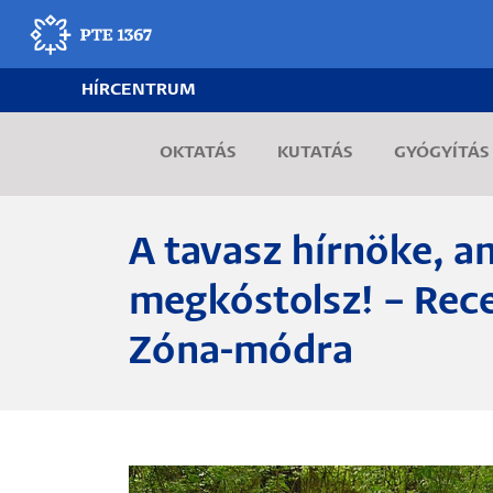
Ugrás
a
tartalomra
HÍRCENTRUM
Egyetemünk
OKTATÁS
KUTATÁS
GYÓGYÍTÁS
Oktatás
Kutatás
A tavasz hírnöke, am
Gyógyítás
megkóstolsz! – Rec
Zóna-módra
Egyetemi élet
Adminisztráció
Munkatársak