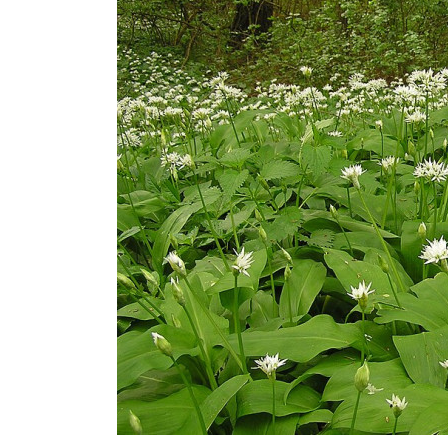
Hallgatók
Alumni
Felvételizők