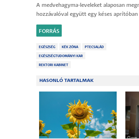
A medvehagyma-leveleket alaposan megmo
hozzávalóval együtt egy késes aprítóban
FORRÁS
EGÉSZSÉG
KÉK ZÓNA
PTECSALÁD
EGÉSZSÉGTUDOMÁNYI KAR
REKTORI KABINET
HASONLÓ TARTALMAK