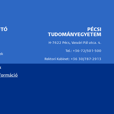
JTÓ
PÉCSI
TUDOMÁNYEGYETEM
H-7622 Pécs, Vasvári Pál utca. 4.
Tel.:
+36-72/501-500
ek
Rektori Kabinet: +36 30/787-2913
k
Email:
info@pte.hu
formáció