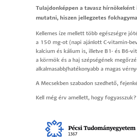
Tulajdonképpen a tavasz hírnökeként i
mutatni, hiszen jellegzetes fokhagyma
Kellemes íze mellett több egészségre jót
a 150 mg-ot (napi ajánlott C-vitamin-bev
kalcium és kálium is, illetve B1- és B6-
a körmök és a haj szépségének megőrzés
alkalmasabb/hatékonyabb a magas vérny
A Mecsekben szabadon szedhető, fejenkén
Kell még érv amellett, hogy fogyasszuk?
Image