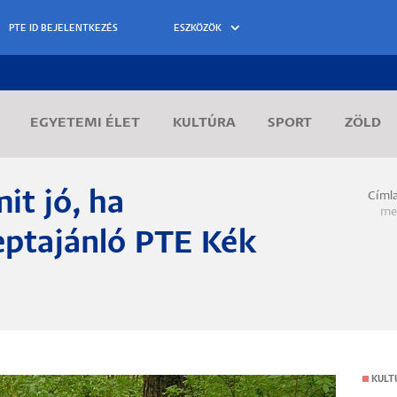
ESZKÖZÖK
EGYETEMI ÉLET
KULTÚRA
SPORT
ZÖLD
it jó, ha
Címl
Morzs
me
eptajánló PTE Kék
KULT