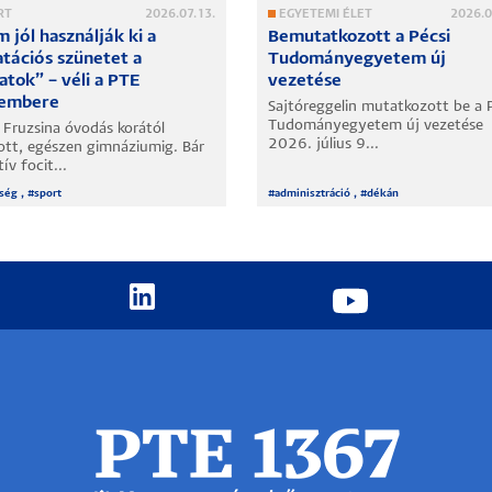
RT
2026.07.13.
EGYETEMI ÉLET
2026.0
 jól használják ki a
Bemutatkozott a Pécsi
atációs szünetet a
Tudományegyetem új
atok” – véli a PTE
vezetése
kembere
Sajtóreggelin mutatkozott be a 
Tudományegyetem új vezetése
 Fruzsina óvodás korától
2026. július 9...
ott, egészen gimnáziumig. Bár
ív focit...
ség
, #
sport
#
adminisztráció
, #
dékán