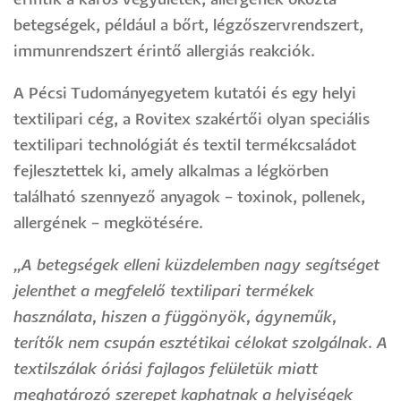
érintik a káros vegyületek, allergének okozta
betegségek, például a bőrt, légzőszervrendszert,
immunrendszert érintő allergiás reakciók.
A Pécsi Tudományegyetem kutatói és egy helyi
textilipari cég, a Rovitex szakértői olyan speciális
textilipari technológiát és textil termékcsaládot
fejlesztettek ki, amely alkalmas a légkörben
található szennyező anyagok – toxinok, pollenek,
allergének – megkötésére.
„A betegségek elleni küzdelemben nagy segítséget
jelenthet a megfelelő textilipari termékek
használata, hiszen a függönyök, ágyneműk,
terítők nem csupán esztétikai célokat szolgálnak. A
textilszálak óriási fajlagos felületük miatt
meghatározó szerepet kaphatnak a helyiségek