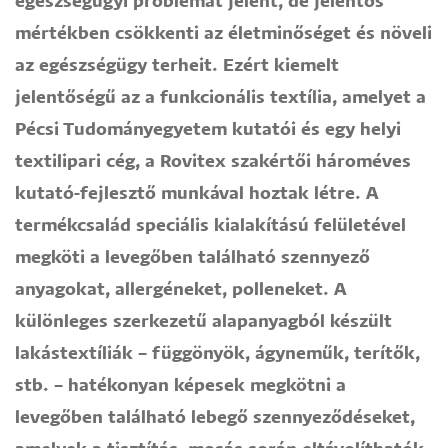
egészségügyi problémát jelent, de jelentős
mértékben csökkenti az életminőséget és növeli
az egészségügy terheit. Ezért kiemelt
jelentőségű az a funkcionális textília, amelyet a
Pécsi Tudományegyetem kutatói és egy helyi
textilipari cég, a Rovitex szakértői hároméves
kutató-fejlesztő munkával hoztak létre. A
termékcsalád speciális kialakítású felületével
megköti a levegőben található szennyező
anyagokat, allergéneket, polleneket. A
különleges szerkezetű alapanyagból készült
lakástextíliák – függönyök, ágyneműk, terítők,
stb. – hatékonyan képesek megkötni a
levegőben található lebegő szennyeződéseket,