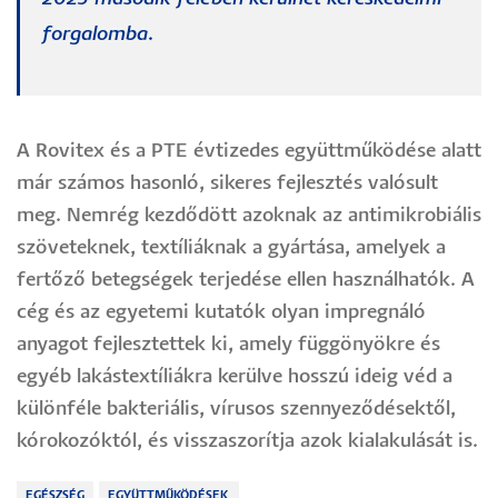
forgalomba.
A Rovitex és a PTE évtizedes együttműködése alatt
már számos hasonló, sikeres fejlesztés valósult
meg. Nemrég kezdődött azoknak az antimikrobiális
szöveteknek, textíliáknak a gyártása, amelyek a
fertőző betegségek terjedése ellen használhatók. A
cég és az egyetemi kutatók olyan impregnáló
anyagot fejlesztettek ki, amely függönyökre és
egyéb lakástextíliákra kerülve hosszú ideig véd a
különféle bakteriális, vírusos szennyeződésektől,
kórokozóktól, és visszaszorítja azok kialakulását is.
EGÉSZSÉG
EGYÜTTMŰKÖDÉSEK