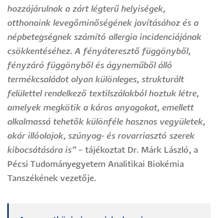
hozzájárulnak a zárt légterű helyiségek,
otthonaink levegőminőségének javításához és a
népbetegségnek számító allergia incidenciájának
csökkentéséhez. A fényáteresztő függönyből,
fényzáró függönyből és ágyneműből álló
termékcsaládot olyan különleges, strukturált
felülettel rendelkező textilszálakból hoztuk létre,
amelyek megkötik a káros anyagokat, emellett
alkalmassá tehetők különféle hasznos vegyületek,
akár illóolajok, szúnyog- és rovarriasztó szerek
kibocsátására is”
– tájékoztat Dr. Márk László, a
Pécsi Tudományegyetem Analitikai Biokémia
Tanszékének vezetője.