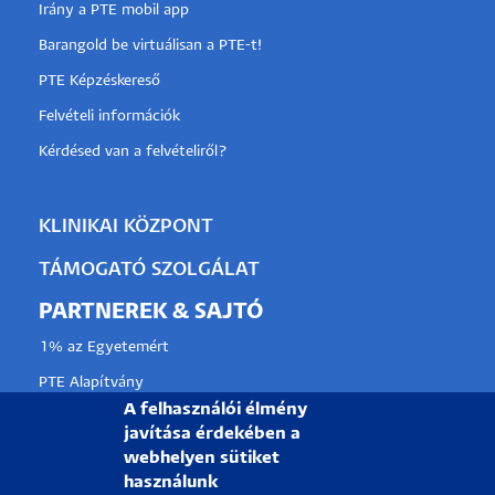
Irány a PTE mobil app
Barangold be virtuálisan a PTE-t!
PTE Képzéskereső
Felvételi információk
Kérdésed van a felvételiről?
KLINIKAI KÖZPONT
TÁMOGATÓ SZOLGÁLAT
PARTNEREK & SAJTÓ
1% az Egyetemért
PTE Alapítvány
A felhasználói élmény
Partnerkapcsolati lehetőségek
javítása érdekében a
Médiaajánlat
webhelyen sütiket
használunk
Sajtószoba