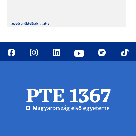
#
együttműködések
, #
zöld