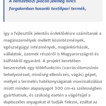
A nemzetközi piacon jelenleg nincs
forgalomban hasonló textilipari termék,
így a fejlesztők jelentős érdeklődésre számítanak a
magánszemélyek mellett közintézmények,
egészségügyi intézmények, magánkórházak,
vállalatok, üzemek részéről is Magyarországról és
külföldről egyaránt. A projekt keretében
beszereztek egy többfunkciós (varrás-ólomzsinór
behelyezéssel, minőség-ellenőrzés, vágás) gépet,
mellyel a termelés hatékonyságának maximalizálása
miatt minden alapanyagot 300 cm-es szélességben
gyárthatnak, és szükség esetén a vágófejjel a
duplaszéles anyagokat el tudják felezni, ezáltal az