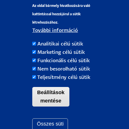
Az oldal bármely hivatkozására való
Pályázati projektek
kattintással hozzájárul a sütik
HRS4R
létrehozásához.
További információ
PÉCSI TUDOMÁNYEGYETEM
Analitikai célú sütik
H-7622 Pécs, Vasvári Pál utca. 4.
Marketing célú sütik
Tel.:
+36-72/501-500
Funkcionális célú sütik
Rektori Kabinet: +36 30/787-2913
Nem besorolható sütik
Email:
info@pte.hu
Teljesítmény célú sütik
Beállítások
mentése
Összes süti
Withdraw c
Pécsi Tudományegyetem |
Kancellária
|
Informatikai Igazgatóság
|