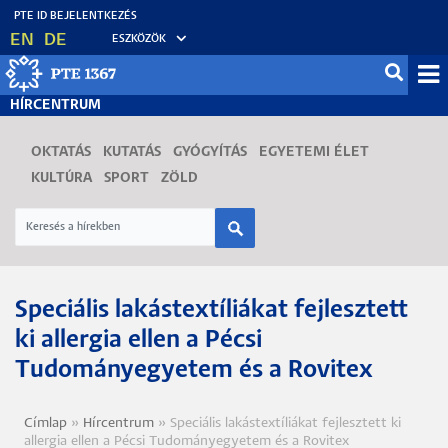
Ugrás
EN
DE
ESZKÖZÖK
a
tartalomra
Mo
HÍRCENTRUM
fő
OKTATÁS
KUTATÁS
GYÓGYÍTÁS
EGYETEMI ÉLET
KULTÚRA
SPORT
ZÖLD
Speciális lakástextíliákat fejlesztett
ki allergia ellen a Pécsi
Tudományegyetem és a Rovitex
Címlap
Hírcentrum
Speciális lakástextíliákat fejlesztett ki
Morzsa
allergia ellen a Pécsi Tudományegyetem és a Rovitex