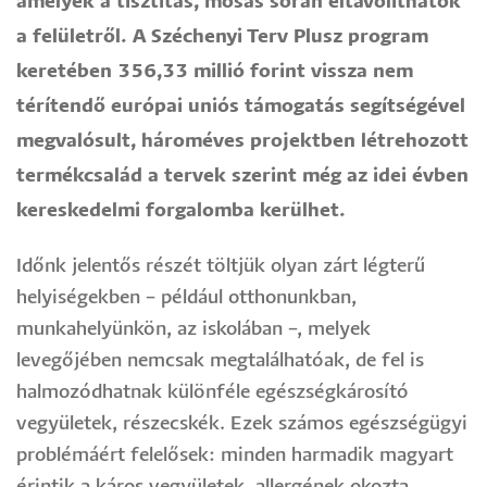
amelyek a tisztítás, mosás során eltávolíthatók
a felületről. A Széchenyi Terv Plusz program
keretében 356,33 millió forint vissza nem
térítendő európai uniós támogatás segítségével
megvalósult, hároméves projektben létrehozott
termékcsalád a tervek szerint még az idei évben
kereskedelmi forgalomba kerülhet.
Időnk jelentős részét töltjük olyan zárt légterű
helyiségekben – például otthonunkban,
munkahelyünkön, az iskolában –, melyek
levegőjében nemcsak megtalálhatóak, de fel is
halmozódhatnak különféle egészségkárosító
vegyületek, részecskék. Ezek számos egészségügyi
problémáért felelősek: minden harmadik magyart