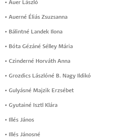
•
Auer László
•
Auerné Éliás Zsuzsanna
•
Bálintné Landek Ilona
•
Bóta Gézáné Sélley Mária
•
Czinderné Horváth Anna
•
Grozdics Lászlóné B. Nagy Ildikó
•
Gulyásné Majzik Erzsébet
•
Gyutainé Isztl Klára
•
Illés János
•
Illés Jánosné