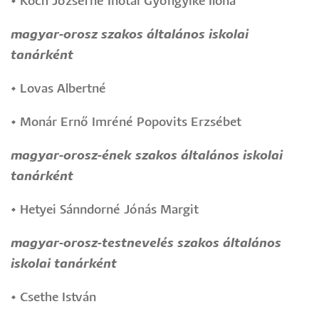
•
Koch Józsefné Inotai Gyöngyike Ilona
magyar-orosz szakos általános iskolai
tanárként
•
Lovas Albertné
•
Monár Ernő Imréné Popovits Erzsébet
magyar-orosz-ének szakos általános iskolai
tanárként
•
Hetyei Sánndorné Jónás Margit
magyar-orosz-testnevelés szakos általános
iskolai tanárként
•
Csethe István