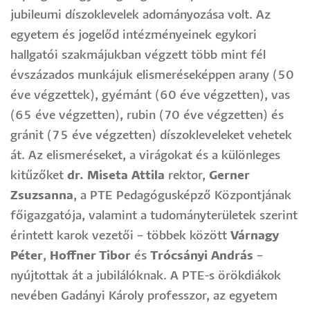
jubileumi díszoklevelek adományozása volt. Az
egyetem és jogelőd intézményeinek egykori
hallgatói szakmájukban végzett több mint fél
évszázados munkájuk elismeréseképpen arany (50
éve végzettek), gyémánt (60 éve végzetten), vas
(65 éve végzetten), rubin (70 éve végzetten) és
gránit (75 éve végzetten) díszokleveleket vehetek
át. Az elismeréseket, a virágokat és a különleges
kitűzőket
dr. Miseta Attila
rektor,
Gerner
Zsuzsanna
, a PTE Pedagógusképző Központjának
főigazgatója, valamint a tudományterületek szerint
érintett karok vezetői – többek között
Várnagy
Péter
,
Hoffner Tibor
és
Trócsányi András
–
nyújtottak át a jubilálóknak. A PTE-s örökdiákok
nevében Gadányi Károly professzor, az egyetem