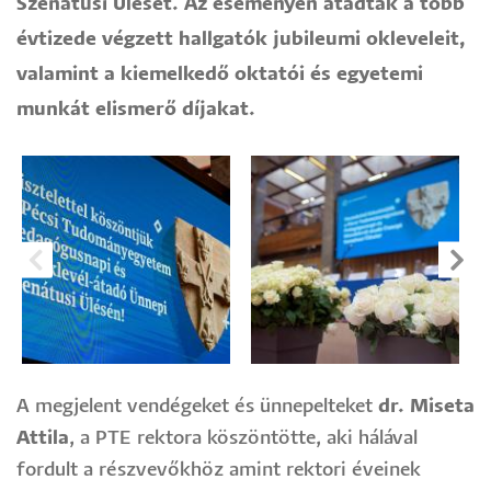
Szenátusi Ülését. Az eseményen átadták a több
évtizede végzett hallgatók jubileumi okleveleit,
valamint a kiemelkedő oktatói és egyetemi
munkát elismerő díjakat.
A megjelent vendégeket és ünnepelteket
dr. Miseta
Attila
, a PTE rektora köszöntötte, aki hálával
fordult a részvevőkhöz amint rektori éveinek