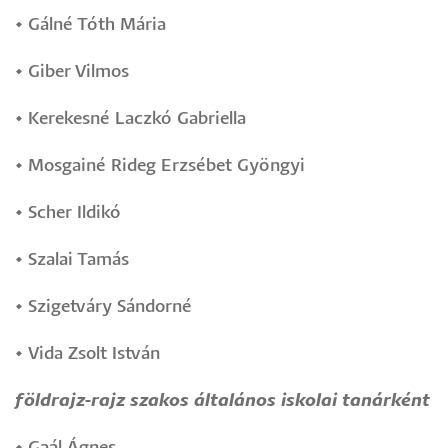
•
Gálné Tóth Mária
•
Giber Vilmos
•
Kerekesné Laczkó Gabriella
•
Mosgainé Rideg Erzsébet Gyöngyi
•
Scher Ildikó
•
Szalai Tamás
•
Szigetváry Sándorné
•
Vida Zsolt István
földrajz-rajz szakos általános iskolai tanárként