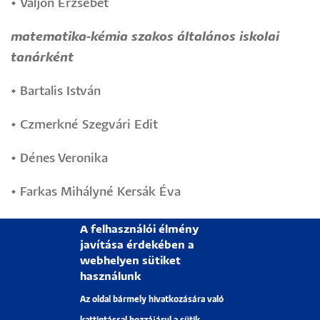
•
Valjon Erzsébet
matematika-kémia szakos általános iskolai
tanárként
•
Bartalis István
•
Czmerkné Szegvári Edit
•
Dénes Veronika
•
Farkas Mihályné Kersák Éva
•
Fintha Attiláné
A felhasználói élmény
javítása érdekében a
•
Gáspár Gyuláné Husz Erzsébet
webhelyen sütiket
használunk
•
Gutrai Attila Ernő
Az oldal bármely hivatkozására való