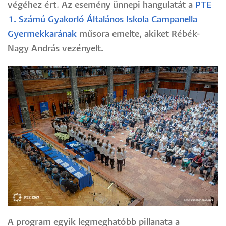
végéhez ért. Az esemény ünnepi hangulatát a
PTE
1. Számú Gyakorló Általános Iskola
Campanella
Gyermekkarának
műsora emelte, akiket Rébék-
Nagy András vezényelt.
A program egyik legmeghatóbb pillanata a