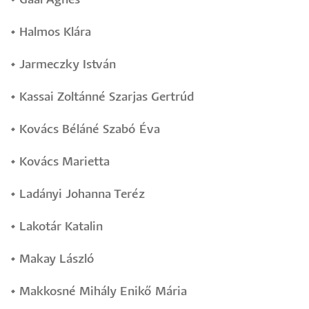
•
Gaál Ágnes
•
Halmos Klára
•
Jarmeczky István
•
Kassai Zoltánné Szarjas Gertrúd
•
Kovács Béláné Szabó Éva
•
Kovács Marietta
•
Ladányi Johanna Teréz
•
Lakotár Katalin
•
Makay László
•
Makkosné Mihály Enikő Mária