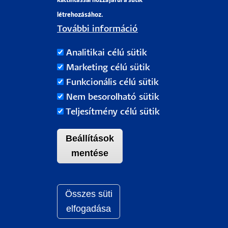
kattintással hozzájárul a sütik
•
Harsányi Zoltánné
létrehozásához.
•
Kolberné Ternyák Terézia
További információ
•
Kuprivecz Józsefné
Analitikai célú sütik
Marketing célú sütik
•
Molnár Gábor Mártonné
Funkcionális célú sütik
Nem besorolható sütik
•
Sztanics Lászlóné Krizsics Mária
Teljesítmény célú sütik
•
Timárné Sulyok Rózsa
Beállítások
•
Szücsné Somogyi Ágnes – oklevelét a
mentése
későbbiekben veszi át
matematika-műszaki ismeretek és gyakorlatok
Összes süti
Withdraw c
szakos általános iskolai tanárként
elfogadása
•
Bartalis Istvánné