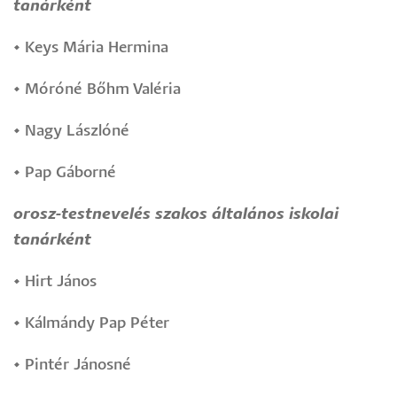
tanárként
•
Keys Mária Hermina
•
Móróné Bőhm Valéria
•
Nagy Lászlóné
•
Pap Gáborné
orosz-testnevelés szakos általános iskolai
tanárként
•
Hirt János
•
Kálmándy Pap Péter
•
Pintér Jánosné