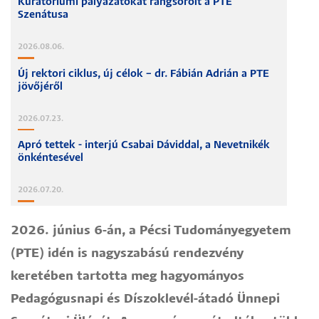
Kuratóriumi pályázatokat rangsorolt a PTE
Szenátusa
2026.08.06.
Új rektori ciklus, új célok – dr. Fábián Adrián a PTE
jövőjéről
2026.07.23.
Apró tettek - interjú Csabai Dáviddal, a Nevetnikék
önkéntesével
2026.07.20.
2026. június 6-án, a Pécsi Tudományegyetem
(PTE) idén is nagyszabású rendezvény
keretében tartotta meg hagyományos
Pedagógusnapi és Díszoklevél-átadó Ünnepi