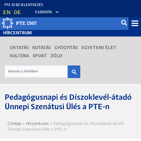
Ugrás
EN
DE
ESZKÖZÖK
a
tartalomra
Mo
HÍRCENTRUM
fő
OKTATÁS
KUTATÁS
GYÓGYÍTÁS
EGYETEMI ÉLET
KULTÚRA
SPORT
ZÖLD
Pedagógusnapi és Díszoklevél-átadó
Ünnepi Szenátusi Ülés a PTE-n
Címlap
Hírcentrum
Pedagógusnapi és Díszoklevél-átadó
Morzsa
Ünnepi Szenátusi Ülés a PTE-n