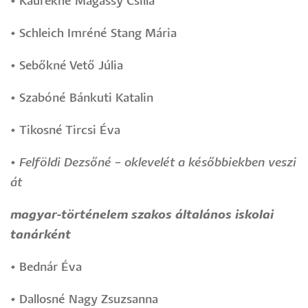
•
Kaurekné Magassy Csilla
•
Schleich Imréné Stang Mária
•
Sebőkné Vető Júlia
•
Szabóné Bánkuti Katalin
•
Tikosné Tircsi Éva
•
Felföldi Dezsőné – oklevelét a későbbiekben veszi
át
magyar-történelem szakos általános iskolai
tanárként
•
Bednár Éva
•
Dallosné Nagy Zsuzsanna