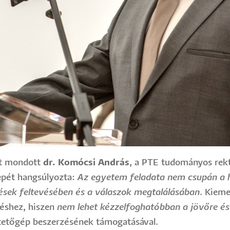
őt mondott
dr. Komócsi András
, a PTE tudományos rekt
epét hangsúlyozta:
Az egyetem feladata nem csupán a 
ések feltevésében és a válaszok megtalálásában.
Kiemel
téshez, hiszen
nem lehet kézzelfoghatóbban a jövőre é
tetőgép beszerzésének támogatásával.