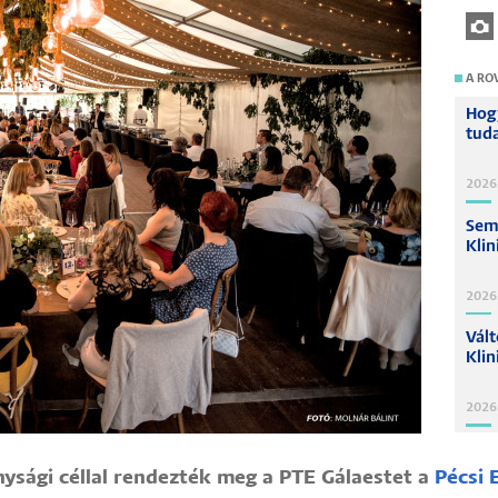
A RO
Hogy
tuda
2026.
Sem
Klin
2026
Vál
Klin
2026
ysági céllal rendezték meg a PTE Gálaestet a
Pécsi 