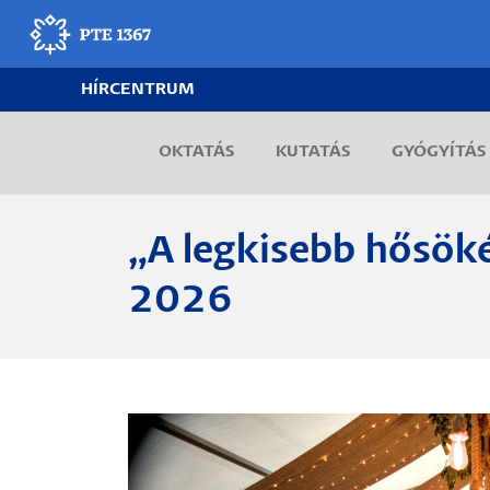
Ugrás
a
tartalomra
HÍRCENTRUM
Egyetemünk
OKTATÁS
KUTATÁS
GYÓGYÍTÁS
Oktatás
Kutatás
„A legkisebb hősöké
Gyógyítás
2026
Egyetemi élet
Adminisztráció
Munkatársak