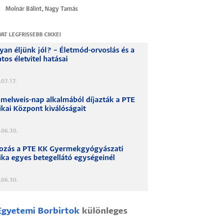
Molnár Bálint, Nagy Tamás
VAT LEGFRISSEBB CIKKEI
an éljünk jól? – Életmód-orvoslás és a
tos életvitel hatásai
07.17.
melweis-nap alkalmából díjazták a PTE
ikai Központ kiválóságait
.06.30.
tozás a PTE KK Gyermekgyógyászati
ika egyes betegellátó egységeinél
.06.30.
Egyetemi Borbirtok
különleges