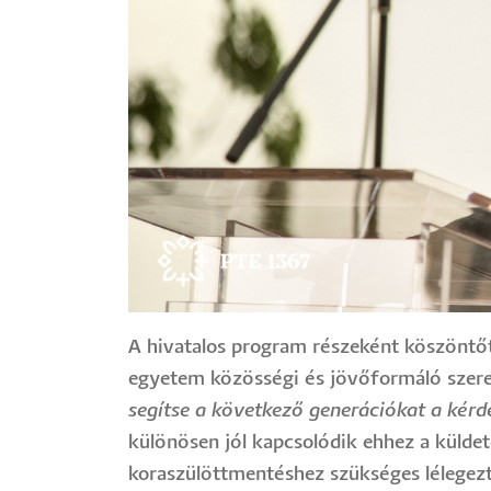
A hivatalos program részeként köszönt
egyetem közösségi és jövőformáló szer
segítse a következő generációkat a kérd
különösen jól kapcsolódik ehhez a külde
koraszülöttmentéshez szükséges lélegez