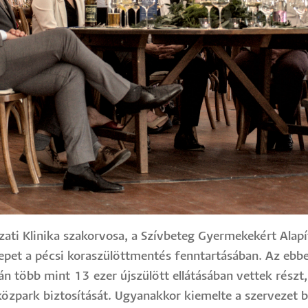
ti Klinika szakorvosa, a Szívbeteg Gyermekekért Alapí
erepet a pécsi koraszülöttmentés fenntartásában. Az ebb
án több mint 13 ezer újszülött ellátásában vettek részt,
közpark biztosítását. Ugyanakkor kiemelte a szervezet 