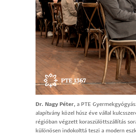
Dr. Nagy Péter
, a PTE Gyermekgyógyásza
alapítvány közel húsz éve vállal kulcssz
régióban végzett koraszülöttszállítás sor
különösen indokolttá teszi a modern esz