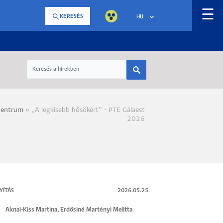
☰
KERESÉS
HU
centrum
„A legkisebb hősökért” - PTE Gálaest
a
2026
YÍTÁS
2026.05.25.
Aknai-Kiss Martina
,
Erdősiné Martényi Melitta