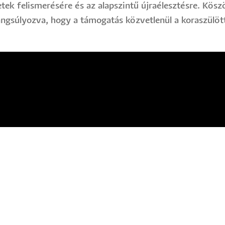
yzetek felismerésére és az alapszintű újraélesztésre. Kö
súlyozva, hogy a támogatás közvetlenül a koraszülöttme