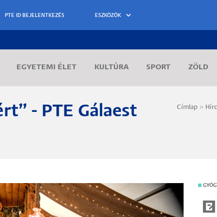
ESZKÖZÖK
EGYETEMI ÉLET
KULTÚRA
SPORT
ZÖLD
rt” - PTE Gálaest
Címlap
Hír
Morzs
GYÓG