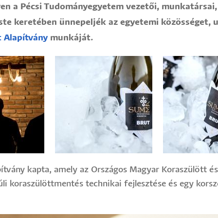
n a Pécsi Tudományegyetem vezetői, munkatársai, 
este keretében ünnepeljék az egyetemi közösséget,
 Alapítvány
munkáját.
apítvány kapta, amely az Országos Magyar Koraszülött és
úli koraszülöttmentés technikai fejlesztése és egy kor