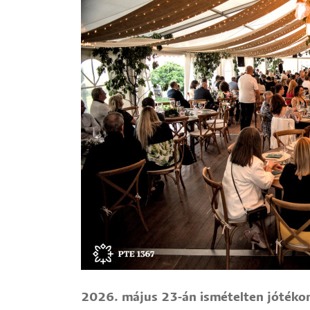
Hallgatók
Alumni
Felvételizők
2026. május 23-án ismételten jótékon