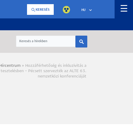
☰
KERESÉS
HU
Hírcentrum
Hozzáférhetőség és inkluzivitás a
a
 tesztelésben – Pécsett szervezték az ALTE 63.
nemzetközi konferenciáját