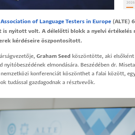
2026
a
Association of Language Testers in Europe
(ALTE) 6
is nyitott volt. A délelőtti blokk a nyelvi értékelés
erek kérdéseire öszpontosított.
kárságvezetője,
Graham Seed
köszöntötte, aki elsőkén
d nyitóbeszédének elmondására. Beszédében dr. Miseta
nemzetközi konferenciát köszönthet a falai között, eg
sok tudással gazdagodnak a résztvevők.