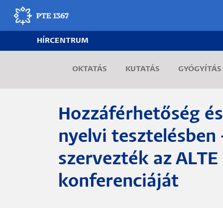
Ugrás
a
tartalomra
HÍRCENTRUM
Egyetemünk
OKTATÁS
KUTATÁS
GYÓGYÍTÁS
Oktatás
Kutatás
Hozzáférhetőség és 
Gyógyítás
nyelvi tesztelésben 
szervezték az ALTE
Egyetemi élet
konferenciáját
Adminisztráció
Munkatársak