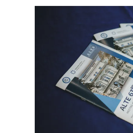
Hallgatók
Alumni
Felvételizők