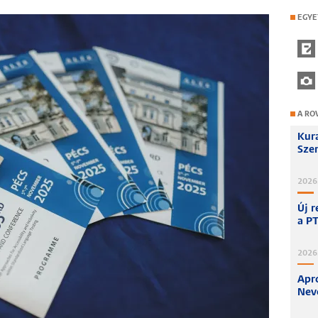
EGYE
A RO
Kur
Sze
2026
Új r
a PT
2026
Apró
Nev