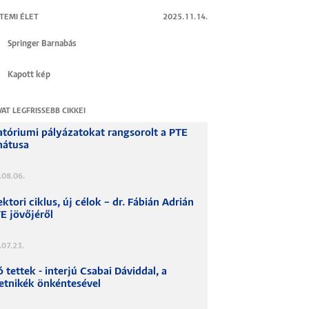
TEMI ÉLET
2025.11.14.
Springer Barnabás
Kapott kép
VAT LEGFRISSEBB CIKKEI
atóriumi pályázatokat rangsorolt a PTE
nátusa
.08.06.
ektori ciklus, új célok – dr. Fábián Adrián
E jövőjéről
.07.23.
 tettek - interjú Csabai Dáviddal, a
etnikék önkéntesével