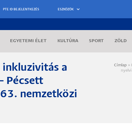
ESZKÖZÖK
EGYETEMI ÉLET
KULTÚRA
SPORT
ZÖLD
inkluzivitás a
Címlap
Morzs
nyelvi
– Pécsett
 63. nemzetközi