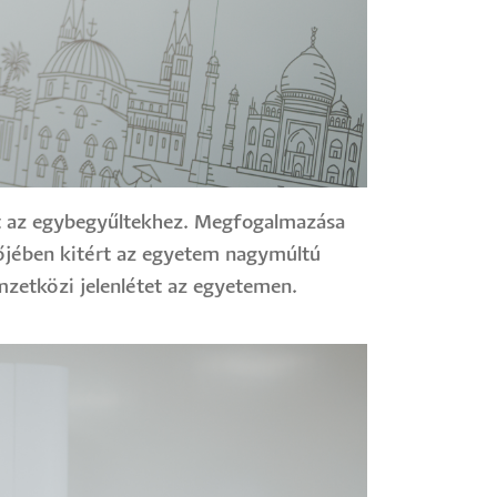
t az egybegyűltekhez. Megfogalmazása
tőjében kitért az egyetem nagymúltú
emzetközi jelenlétet az egyetemen.