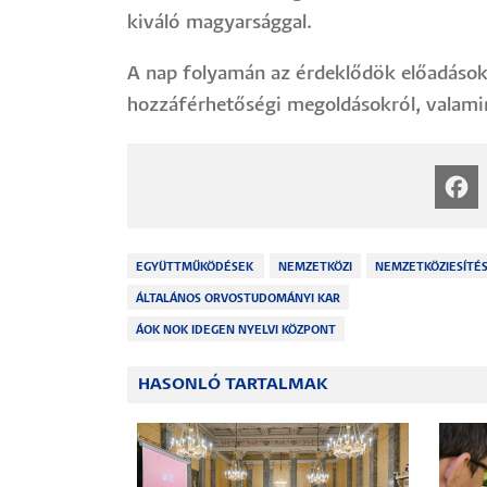
kiváló magyarsággal.
A nap folyamán az érdeklődök előadásokat
hozzáférhetőségi megoldásokról, valamint
EGYÜTTMŰKÖDÉSEK
NEMZETKÖZI
NEMZETKÖZIESÍTÉ
ÁLTALÁNOS ORVOSTUDOMÁNYI KAR
ÁOK NOK IDEGEN NYELVI KÖZPONT
HASONLÓ TARTALMAK