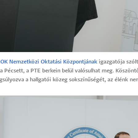
OK Nemzetközi Oktatási Központjának
igazgatója szól
cia Pécsett, a PTE berkein belül valósulhat meg. Köszön
angsúlyozva a hallgatói közeg sokszínűségét, az élénk n