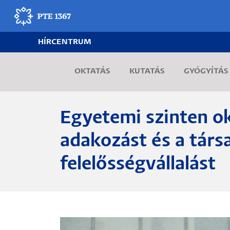
Ugrás
a
tartalomra
HÍRCENTRUM
Egyetemünk
OKTATÁS
KUTATÁS
GYÓGYÍTÁS
Oktatás
Kutatás
Egyetemi szinten ok
Gyógyítás
adakozást és a társ
felelősségvállalást
Egyetemi élet
Adminisztráció
Munkatársak