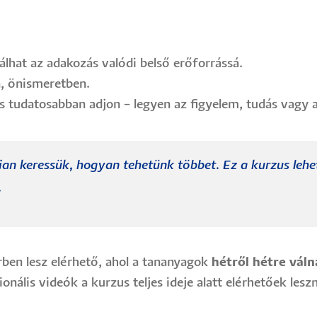
lhat az adakozás valódi belső erőforrássá.
n, önismeretben.
s tudatosabban adjon – legyen az figyelem, tudás vagy a
ian keressük, hogyan tehetünk többet. Ez a kurzus leh
.
érben lesz elérhető, ahol a tananyagok
hétről hétre vál
nális videók a kurzus teljes ideje alatt elérhetőek lesz