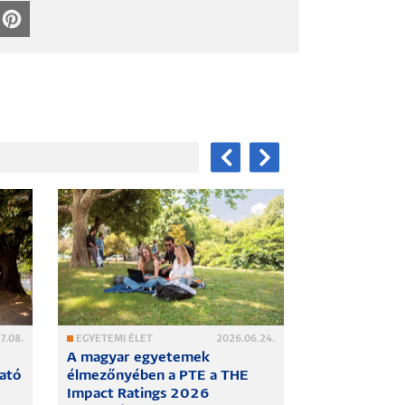
7.08.
EGYETEMI ÉLET
2026.06.24.
ZÖLD EGYETEM
A magyar egyetemek
A PTE is bem
ható
élmezőnyében a PTE a THE
REHEATEAST 
Impact Ratings 2026
zárókonfere