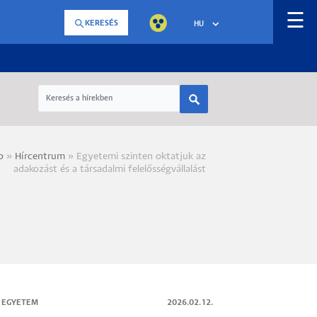
☰
KERESÉS
HU
p
Hírcentrum
Egyetemi szinten oktatjuk az
a
adakozást és a társadalmi felelősségvállalást
 EGYETEM
2026.02.12.