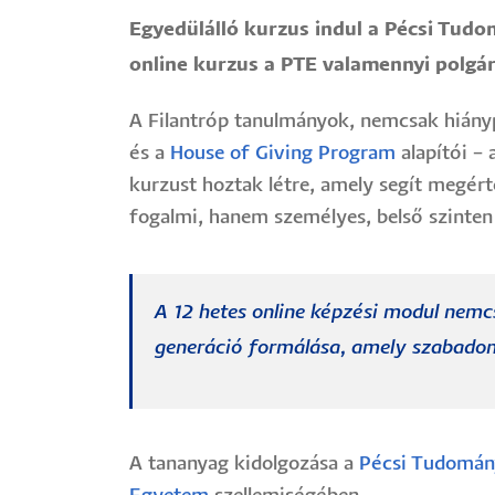
Egyedülálló kurzus indul a Pécsi Tudo
online kurzus a PTE valamennyi polgá
A Filantróp tanulmányok, nemcsak hiány
és a
House of Giving Program
alapítói – 
kurzust hoztak létre, amely segít megért
fogalmi, hanem személyes, belső szinten
A 12 hetes online képzési modul nemcs
generáció formálása, amely szabadon 
A tananyag kidolgozása a
Pécsi Tudomán