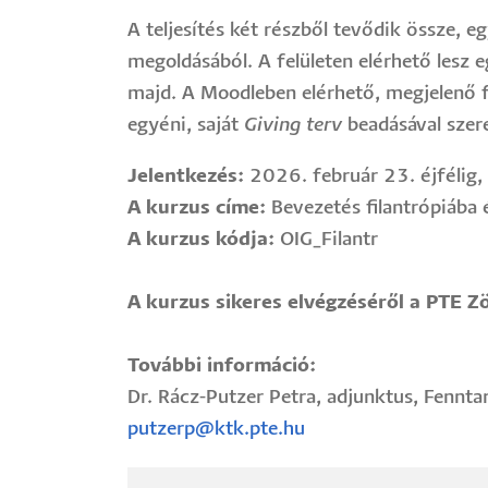
A teljesítés két részből tevődik össze, 
megoldásából. A felületen elérhető lesz 
majd. A Moodleben elérhető, megjelenő f
egyéni, saját
Giving terv
beadásával szer
Jelentkezés:
2026. február 23. éjfélig,
A kurzus címe:
Bevezetés filantrópiába é
A kurzus kódja:
OIG_Filantr
A kurzus sikeres elvégzéséről a PTE Zö
További információ:
Dr. Rácz-Putzer Petra, adjunktus, Fennt
putzerp@ktk.pte.hu