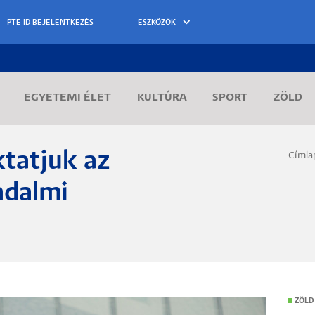
ESZKÖZÖK
EGYETEMI ÉLET
KULTÚRA
SPORT
ZÖLD
tatjuk az
Címla
Morzs
adalmi
ZÖLD