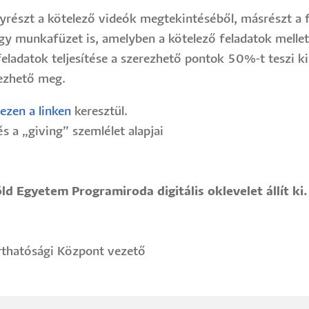
egyrészt a kötelező videók megtekintéséből, másrészt a f
egy munkafüzet is, amelyben a kötelező feladatok mellett
eladatok teljesítése a szerezhető pontok 50%-t teszi 
ezhető meg.
ezen a linken
keresztül.
s a „giving” szemlélet alapjai
ld Egyetem Programiroda digitális oklevelet állít ki.
arthatósági Központ vezető