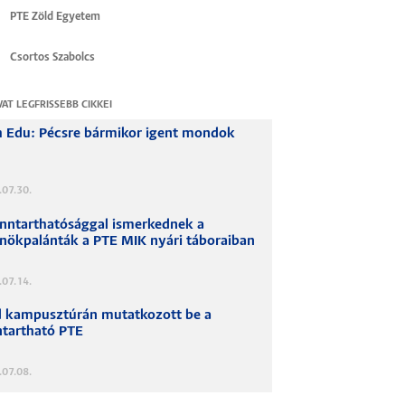
PTE Zöld Egyetem
Csortos Szabolcs
VAT LEGFRISSEBB CIKKEI
h Edu: Pécsre bármikor igent mondok
.07.30.
enntarthatósággal ismerkednek a
nökpalánták a PTE MIK nyári táboraiban
.07.14.
d kampusztúrán mutatkozott be a
ntartható PTE
.07.08.