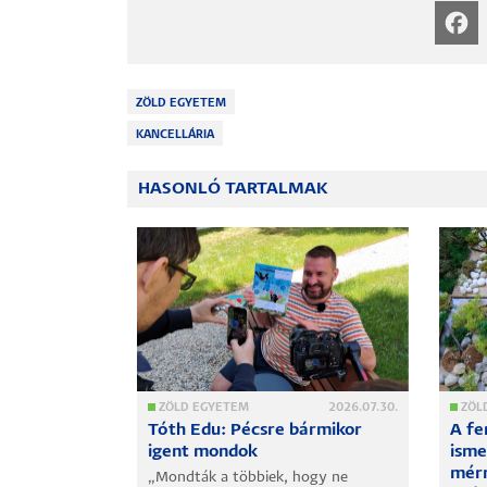
ZÖLD EGYETEM
KANCELLÁRIA
HASONLÓ TARTALMAK
2026.02.24.
ZÖLD EGYETEM
2026.07.30.
ZÖL
 társadalmi
Tóth Edu: Pécsre bármikor
A fe
kéz a kézben
igent mondok
isme
 a Babits
mérn
„Mondták a többiek, hogy ne