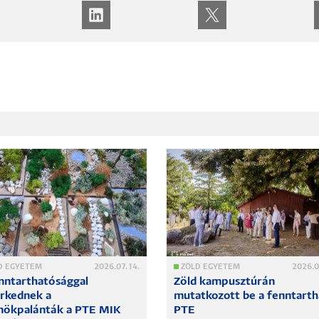
D EGYETEM
2026.07.14.
ZÖLD EGYETEM
2026.0
nntarthatósággal
Zöld kampusztúrán
rkednek a
mutatkozott be a fenntart
ökpalánták a PTE MIK
PTE