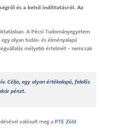
gről és a belső indíttatásról. Az
sőoktatásban. A Pécsi Tudományegyetem
 egy olyan tudás- és élményalapú
sségvállalás mélyebb értelmét – nemcsak
. Célja, egy olyan értékalapú, felelős
akár pénzt.
désével valósult meg a
PTE Zöld