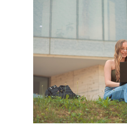
Hallgatók
Alumni
Felvételizők