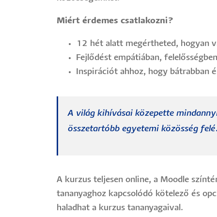
Miért érdemes csatlakozni?
12 hét alatt megértheted, hogyan vá
Fejlődést empátiában, felelősségbe
Inspirációt ahhoz, hogy bátrabban é
A világ kihívásai közepette mindanny
összetartóbb egyetemi közösség felé
A kurzus teljesen online, a Moodle színt
tananyaghoz kapcsolódó kötelező és opcio
haladhat a kurzus tananyagaival.