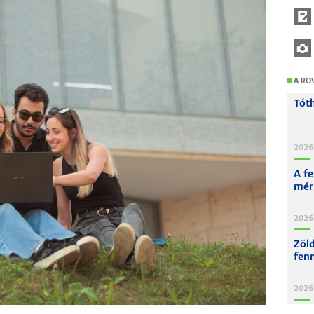
A RO
Tót
2026
A f
mér
2026
Zöl
fen
2026