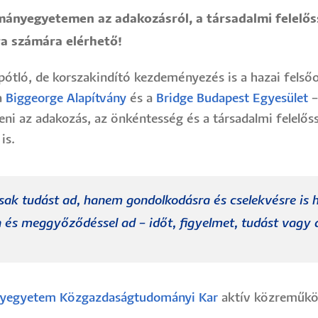
mányegyetemen az adakozásról, a társadalmi felelőssé
ra számára elérhető!
pótló, de korszakindító kezdeményezés is a hazai fel
a
Biggeorge Alapítvány
és a
Bridge Budapest Egyesület
–
eni az adakozás, az önkéntesség és a társadalmi felelő
 is.
ak tudást ad, hanem gondolkodásra és cselekvésre is hív
és meggyőződéssel ad – időt, figyelmet, tudást vagy 
yegyetem Közgazdaságtudományi Kar
aktív közreműkö