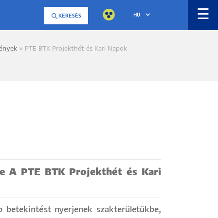
☰
HU
KERESÉS
ények
PTE BTK Projekthét és Kari Napok
a
re A PTE BTK Projekthét és Kari
 betekintést nyerjenek szakterületükbe,