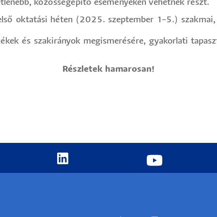
tetlenebb, közösségépítő eseményeken vehetnek részt.
 első oktatási héten (2025. szeptember 1–5.) szakmai
ékek és szakirányok megismerésére, gyakorlati tapaszt
Részletek hamarosan!