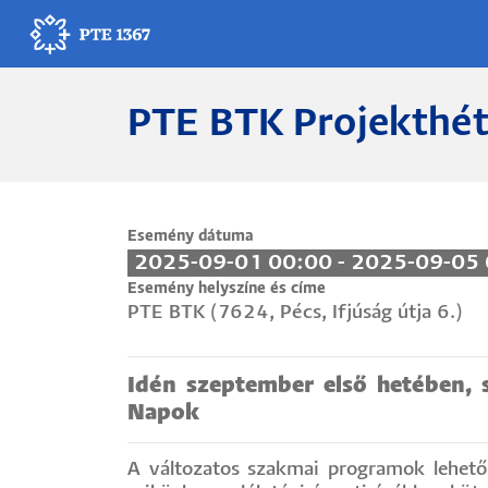
Ugrás
a
tartalomra
PTE BTK Projekthét
Egyetemünk
Oktatás
Kutatás
Esemény dátuma
2025-09-01 00:00 - 2025-09-05
Gyógyítás
Esemény helyszíne és címe
PTE BTK (7624, Pécs, Ifjúság útja 6.)
Egyetemi élet
Idén szeptember első hetében, 
Adminisztráció
Napok
Munkatársak
A változatos szakmai programok lehetős