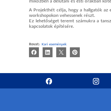
miközben a délutáni és esti órákban kö
Hallgatók
A Projekthét célja, hogy a hallgatók az
workshopokon vehessenek részt.
Alumni
Ez lehetőséget teremt számukra a tansz
kapcsolatok építésére.
Felvételizők
Rovat
Kari események