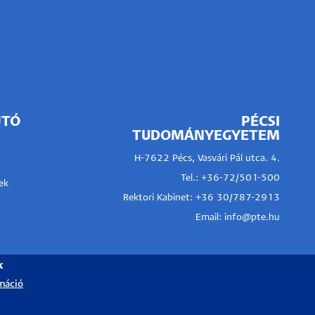
JTÓ
PÉCSI
TUDOMÁNYEGYETEM
H-7622 Pécs, Vasvári Pál utca. 4.
Tel.:
+36-72/501-500
ek
Rektori Kabinet: +36 30/787-2913
Email:
info@pte.hu
k
máció