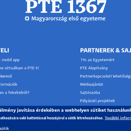
ELI
PARTNEREK & SA
E mobil app
1% az Egyetemért
e virtuálisan a PTE-t!
PTE Alapítvány
kereső
Partnerkapcsolati lehetőség
nformációk
Médiaajánlat
n a felvételiről?
Sajtószoba
Pályázati projektek
HRS4R
I KÖZPONT
 élmény javítása érdekében a webhelyen sütiket használun
További infor
vatkozására való kattintással hozzájárul a sütik létrehozásához.
TÓ SZOLGÁLAT
 sütik