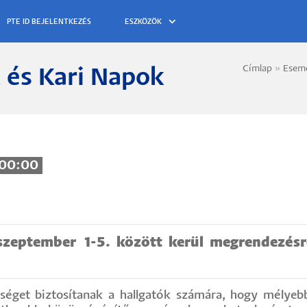
ESZKÖZÖK
Címlap
Esem
 és Kari Napok
Morzs
 00:00
szeptember 1-5. között kerül megrendezés
éget biztosítanak a hallgatók számára, hogy mélyebb