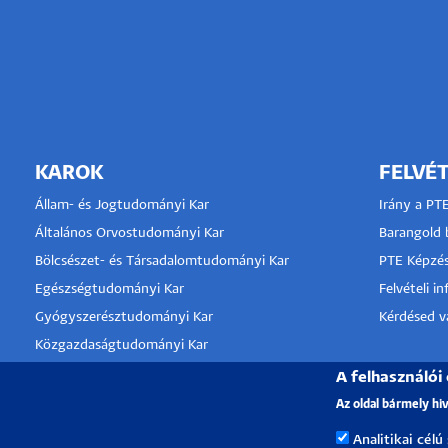
KAROK
FELVÉT
Állam- és Jogtudományi Kar
Irány a PT
Általános Orvostudományi Kar
Barangold b
Bölcsészet- és Társadalomtudományi Kar
PTE Képzés
Egészségtudományi Kar
Felvételi i
Gyógyszerésztudományi Kar
Kérdésed va
Közgazdaságtudományi Kar
Kultúratudományi, Pedagógusképző és
KLINIKA
A felhasználói
Vidékfejlesztési Kar
Az oldal bármely hi
TÁMOGA
Műszaki és Informatikai Kar
Analitikai célú
Művészeti Kar