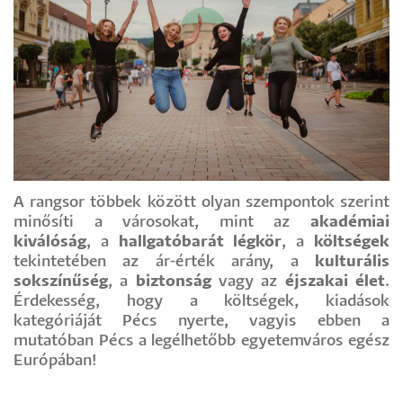
A rangsor többek között olyan szempontok szerint
minősíti a városokat, mint az
akadémiai
kiválóság
, a
hallgatóbarát légkör
, a
költségek
tekintetében az ár-érték arány, a
kulturális
sokszínűség
, a
biztonság
vagy az
éjszakai élet
.
Érdekesség, hogy a költségek, kiadások
kategóriáját Pécs nyerte, vagyis ebben a
mutatóban Pécs a legélhetőbb egyetemváros egész
Európában!