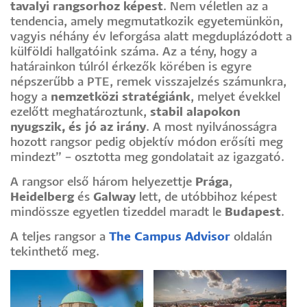
tavalyi rangsorhoz képest
. Nem véletlen az a
tendencia, amely megmutatkozik egyetemünkön,
vagyis néhány év leforgása alatt megduplázódott a
külföldi hallgatóink száma. Az a tény, hogy a
határainkon túlról érkezők körében is egyre
népszerűbb a PTE, remek visszajelzés számunkra,
hogy a
nemzetközi stratégiánk
, melyet évekkel
ezelőtt meghatároztunk,
stabil alapokon
nyugszik, és jó az irány
. A most nyilvánosságra
hozott rangsor pedig objektív módon erősíti meg
mindezt” – osztotta meg gondolatait az igazgató.
A rangsor első három helyezettje
Prága
,
Heidelberg
és
Galway
lett, de utóbbihoz képest
mindössze egyetlen tizeddel maradt le
Budapest
.
A teljes rangsor a
The Campus Advisor
oldalán
tekinthető meg.