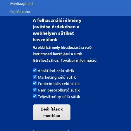
Médiaajánlat
Sajtószoba
A felhasználói élmény
Pályázati projektek
javítása érdekében a
HRS4R
webhelyen sütiket
használunk
PÉCSI TUDOMÁNYEGYETEM
Az oldal bármely hivatkozására való
kattintással hozzájárul a sütik
H-7622 Pécs, Vasvári Pál utca. 4.
További információ
létrehozásához.
Tel.:
+36-72/501-500
Analitikai célú sütik
Rektori Kabinet: +36 30/787-2913
Marketing célú sütik
Email:
info@pte.hu
Funkcionális célú sütik
Nem besorolható sütik
Teljesítmény célú sütik
Beállítások
mentése