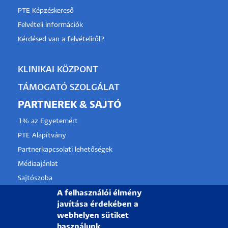
PTE Képzéskereső
Felvételi információk
Kérdésed van a felvételiről?
KLINIKAI KÖZPONT
TÁMOGATÓ SZOLGÁLAT
PARTNEREK & SAJTÓ
1% az Egyetemért
PTE Alapítvány
Partnerkapcsolati lehetőségek
Médiaajánlat
Sajtószoba
A felhasználói élmény
Pályázati projektek
javítása érdekében a
HRS4R
webhelyen sütiket
használunk