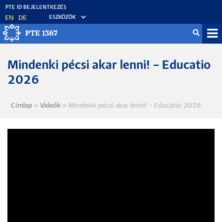
Ugrás
a
EN
DE
ESZKÖZÖK
tartalomra
Mo
fő
Mindenki pécsi akar lenni! – Educatio
2026
Címlap
Videók
Mindenki pécsi akar lenni! – Educatio 2026
Morzsa