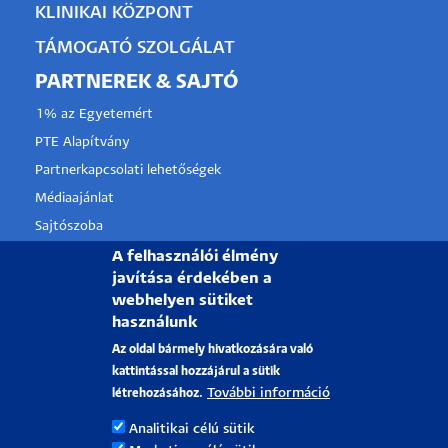
KLINIKAI KÖZPONT
TÁMOGATÓ SZOLGÁLAT
PARTNEREK & SAJTÓ
1% az Egyetemért
PTE Alapítvány
Partnerkapcsolati lehetőségek
Médiaajánlat
Sajtószoba
Pályázati projektek
A felhasználói élmény
javítása érdekében a
HRS4R
webhelyen sütiket
használunk
PÉCSI TUDOMÁNYEGYETEM
Az oldal bármely hivatkozására való
kattintással hozzájárul a sütik
H-7622 Pécs, Vasvári Pál utca. 4.
További információ
létrehozásához.
Tel.:
+36-72/501-500
Analitikai célú sütik
Rektori Kabinet: +36 30/787-2913