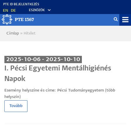
Ugrás
a
EN
DE
ESZKÖZÖK
tartalomra
Mo
Címlap
Hitélet
Morzsa
fő
2025-10-06 - 2025-10-10
I. Pécsi Egyetemi Mentálhigiénés
Napok
Esemény helyszíne és címe:
Pécsi Tudományegyetem (több
helyszín)
Tovább