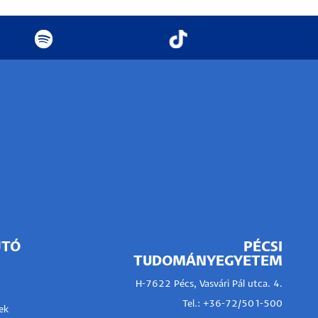
JTÓ
PÉCSI
TUDOMÁNYEGYETEM
H-7622 Pécs, Vasvári Pál utca. 4.
Tel.:
+36-72/501-500
ek