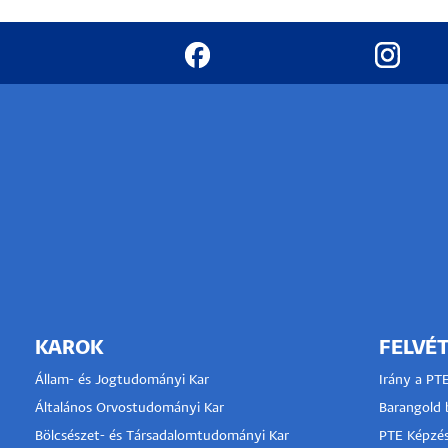
Hallgatók
Alumni
Felvételizők
KAROK
FELVÉT
Állam- és Jogtudományi Kar
Irány a PT
Általános Orvostudományi Kar
Barangold b
Bölcsészet- és Társadalomtudományi Kar
PTE Képzés