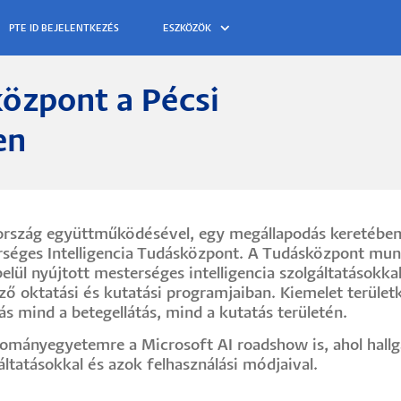
ESZKÖZÖK
központ a Pécsi
Morzs
en
rszág együttműködésével, egy megállapodás keretében 
éges Intelligencia Tudásközpont. A Tudásközpont mun
 belül nyújtott mesterséges intelligencia szolgáltatásokk
ő oktatási és kutatási programjaiban. Kiemelet terület
s mind a betegellátás, mind a kutatás területén.
ományegyetemre a Microsoft AI roadshow is, ahol hallg
tatásokkal és azok felhasználási módjaival.