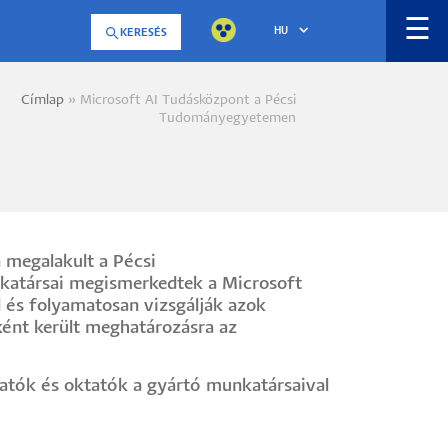
☰
HU
KERESÉS
Címlap
Microsoft AI Tudásközpont a Pécsi
a
Tudományegyetemen
megalakult a Pécsi
katársai megismerkedtek a Microsoft
al és folyamatosan vizsgálják azok
ként került meghatározásra az
atók és oktatók a gyártó munkatársaival