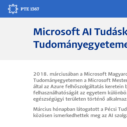
Ugrás
a
tartalomra
Microsoft AI Tudás
Egyetemünk
Tudományegyetem
Oktatás
Kutatás
2018. márciusában a Microsoft Magyaro
Gyógyítás
Tudományegyetemen a Microsoft Mesters
által az Azure felhőszolgáltatás keretein
Egyetemi élet
felhasználhatóságát az egyetem különböz
egészségügyi területen történő alkalmazá
Adminisztráció
Március hónapban látogatott a Pécsi Tud
közösen ismerkedhettek meg az AI szolgál
Munkatársak