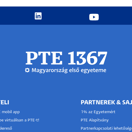
ELI
PARTNEREK & SA
E mobil app
1% az Egyetemért
e virtuálisan a PTE-t!
PTE Alapítvány
kereső
Partnerkapcsolati lehetőség