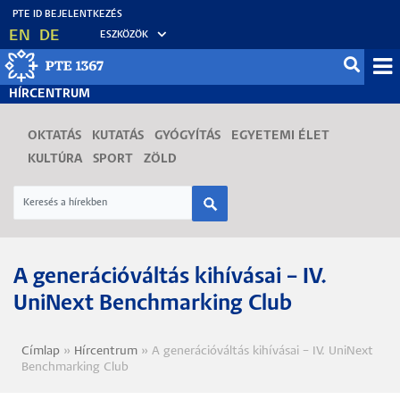
Ugrás
EN
DE
ESZKÖZÖK
a
tartalomra
Mo
HÍRCENTRUM
fő
OKTATÁS
KUTATÁS
GYÓGYÍTÁS
EGYETEMI ÉLET
KULTÚRA
SPORT
ZÖLD
A generációváltás kihívásai – IV.
UniNext Benchmarking Club
Címlap
Hírcentrum
A generációváltás kihívásai – IV. UniNext
Morzsa
Benchmarking Club