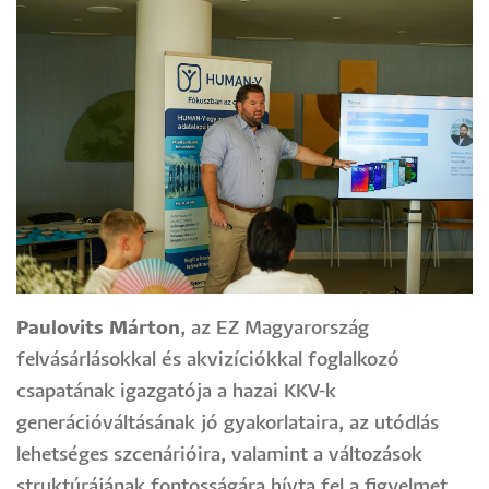
Paulovits Márton
, az EZ Magyarország
felvásárlásokkal és akvizíciókkal foglalkozó
csapatának igazgatója a hazai KKV-k
generációváltásának jó gyakorlataira, az utódlás
lehetséges szcenárióira, valamint a változások
struktúrájának fontosságára hívta fel a figyelmet.