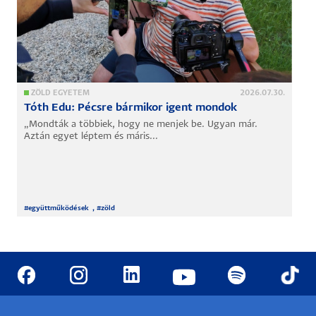
ZÖLD EGYETEM
2026.07.30.
Tóth Edu: Pécsre bármikor igent mondok
„Mondták a többiek, hogy ne menjek be. Ugyan már.
Aztán egyet léptem és máris...
#
együttműködések
, #
zöld