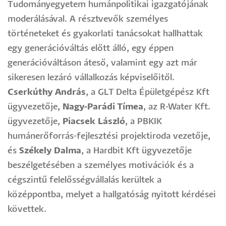
Tudományegyetem humánpolitikai igazgatójának
moderálásával. A résztvevők személyes
történeteket és gyakorlati tanácsokat hallhattak
egy generációváltás előtt álló, egy éppen
generációváltáson áteső, valamint egy azt már
sikeresen lezáró vállalkozás képviselőitől.
Cserkúthy András
, a GLT Delta Épületgépész Kft
ügyvezetője,
Nagy-Parádi Tímea
, az R-Water Kft.
ügyvezetője,
Piacsek László
, a PBKIK
humánerőforrás-fejlesztési projektiroda vezetője,
és
Székely Dalma
, a Hardbit Kft ügyvezetője
beszélgetésében a személyes motivációk és a
cégszintű felelősségvállalás kerültek a
középpontba, melyet a hallgatóság nyitott kérdései
követtek.