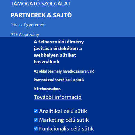
TÁMOGATÓ SZOLGÁLAT
PARTNEREK & SAJTÓ
1% az Egyetemért
PTE Alapítvány
A felhasználói élmény
Partnerkapcsolati lehetőségek
javítása érdekében a
Médiaajánlat
webhelyen sütiket
használunk
Sajtószoba
Az oldal bármely hivatkozására való
Pályázati projektek
kattintással hozzájárul a sütik
HRS4R
létrehozásához.
További információ
PÉCSI TUDOMÁNYEGYETEM
Analitikai célú sütik
H-7622 Pécs, Vasvári Pál utca. 4.
Marketing célú sütik
Tel.:
+36-72/501-500
Funkcionális célú sütik
Rektori Kabinet: +36 30/787-2913