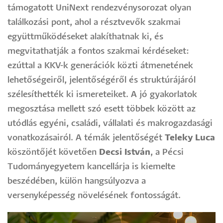
támogatott UniNext rendezvénysorozat olyan
találkozási pont, ahol a résztvevők szakmai
együttműködéseket alakíthatnak ki, és
megvitathatják a fontos szakmai kérdéseket:
ezúttal a KKV-k generációk közti átmenetének
lehetőségeiről, jelentőségéről és struktúrájáról
szélesíthették ki ismereteiket. A jó gyakorlatok
megosztása mellett szó esett többek között az
utódlás egyéni, családi, vállalati és makrogazdasági
vonatkozásairól. A témák jelentőségét
Teleky Luca
köszöntőjét követően
Decsi István
, a Pécsi
Tudományegyetem kancellárja is kiemelte
beszédében, külön hangsúlyozva a
versenyképesség növelésének fontosságát.