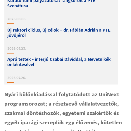
Kuratóriumi pályázatokat rangsorolt a PTE
Szenátusa
2026.08.06.
Új rektori ciklus, új célok – dr. Fábián Adrián a PTE
jövőjéről
2026.07.23.
Apró tettek - interjú Csabai Dáviddal, a Nevetnikék
önkéntesével
2026.07.20.
Nyári különkiadással folytatódott az UniNext
programsorozat; a résztvevő vállalatvezetők,
szakmai döntéshozók, egyetemi szakértők és
egyéb iparági szereplők egy élőzenés, kötetlen