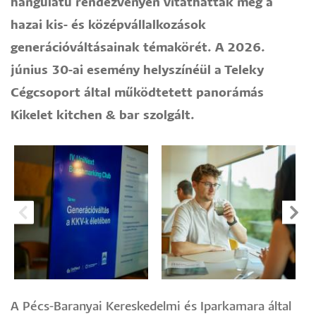
hangulatú rendezvényen vitathatták meg a
hazai kis- és középvállalkozások
generációváltásainak témakörét. A 2026.
június 30-ai esemény helyszínéül a Teleky
Cégcsoport által működtetett panorámás
Kikelet kitchen & bar szolgált.
A Pécs-Baranyai Kereskedelmi és Iparkamara által