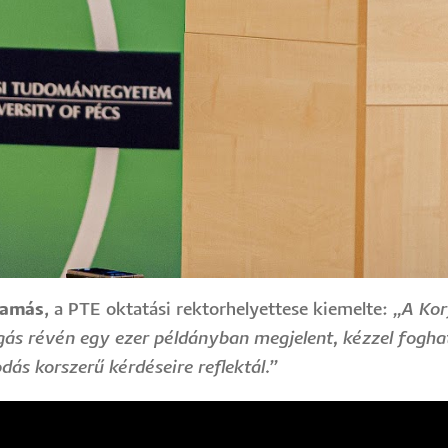
Tamás
, a PTE oktatási rektorhelyettese kiemelte:
„A Kor
ás révén egy ezer példányban megjelent, kézzel fogh
dás korszerű kérdéseire reflektál.”