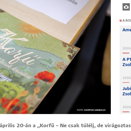
A RO
Amer
2026
A P
Zso
2026.
Jubi
Zsol
2026
ilis 20-án a „Korfű – Ne csak túlélj, de virágoztasd