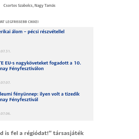
Csortos Szabolcs, Nagy Tamás
VAT LEGFRISSEBB CIKKEI
ikai álom – pécsi részvétellel
.07.31.
TE EU-s nagyköveteket fogadott a 10.
lnay Fényfesztiválon
07.07.
leumi fényünnep: ilyen volt a tizedik
nay Fényfesztivál
.07.06.
 is fel a régiódat!” társasjáték