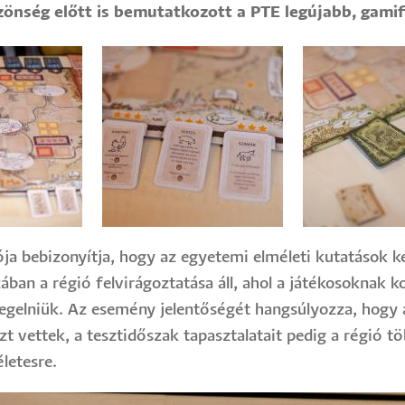
nség előtt is bemutatkozott a PTE legújabb, gamifi
ója bebizonyítja, hogy az egyetemi elméleti kutatások 
ában a régió felvirágoztatása áll, ahol a játékosoknak 
egelniük. Az esemény jelentőségét hangsúlyozza, hogy 
szt vettek, a tesztidőszak tapasztalatait pedig a régió t
letesre.