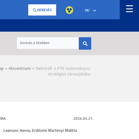
☰
KERESÉS
HU
ap
Hírcentrum
Debütált a PTE tudományos
a
stratégiai társasjátéka
ÚRA
2026.04.21.
Leemans Hanna
,
Erdősiné Martényi Melitta