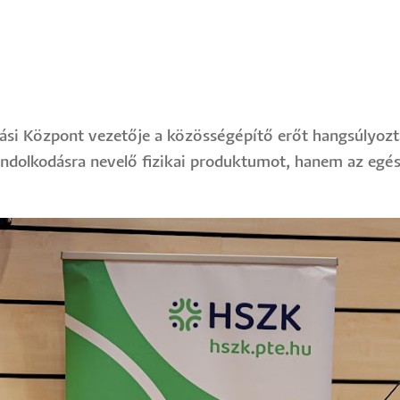
atási Központ vezetője a közösségépítő erőt hangsúlyoz
ondolkodásra nevelő fizikai produktumot, hanem az egé