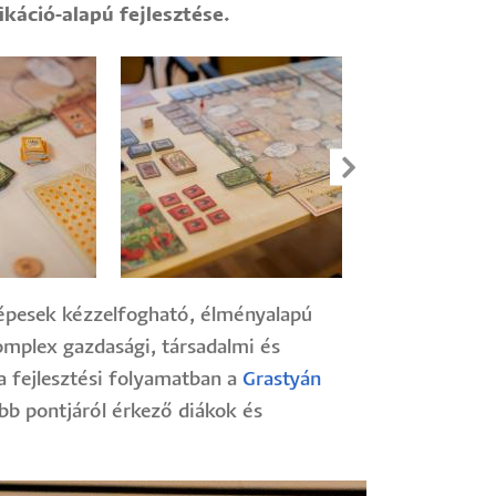
káció-alapú fejlesztése.
képesek kézzelfogható, élményalapú
komplex gazdasági, társadalmi és
a fejlesztési folyamatban a
Grastyán
öbb pontjáról érkező diákok és