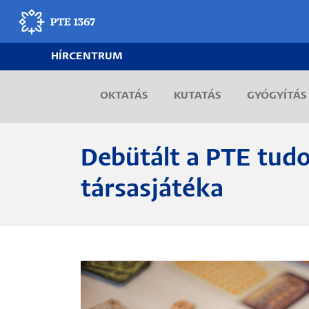
Ugrás
a
tartalomra
HÍRCENTRUM
Egyetemünk
OKTATÁS
KUTATÁS
GYÓGYÍTÁS
Oktatás
Kutatás
Debütált a PTE tud
Gyógyítás
társasjátéka
Egyetemi élet
Adminisztráció
Munkatársak