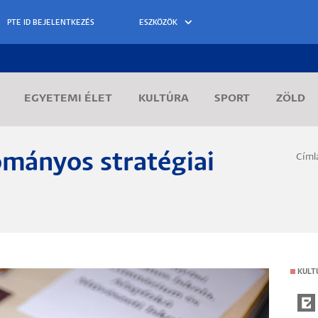
ESZKÖZÖK
EGYETEMI ÉLET
KULTÚRA
SPORT
ZÖLD
ományos stratégiai
Címl
Morzs
KULT