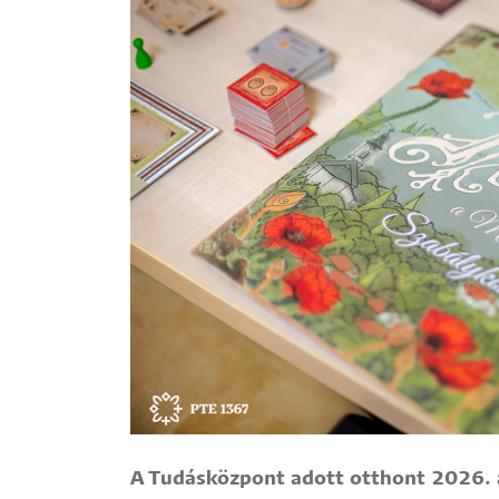
Hallgatók
Alumni
Felvételizők
A Tudásközpont adott otthont 2026. ápr