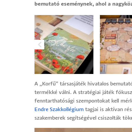
bemutató eseménynek, ahol a nagyközö
A „Korfű” társasjáték hivatalos bemutat
termékké válni. A stratégiai játék fókusz
fenntarthatósági szempontokat kell mérl
Endre Szakkollégium
tagjai is aktívan ré
szakemberek segítségével csiszolták töké