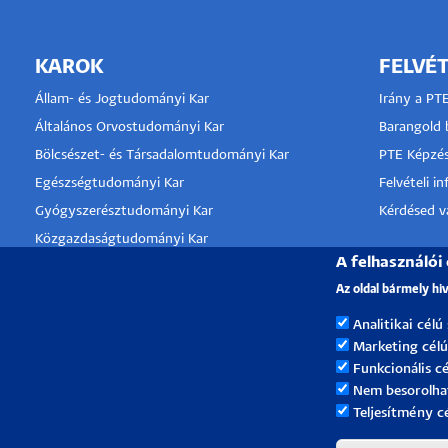
KAROK
FELVÉT
Állam- és Jogtudományi Kar
Irány a PT
Általános Orvostudományi Kar
Barangold b
Bölcsészet- és Társadalomtudományi Kar
PTE Képzés
Egészségtudományi Kar
Felvételi i
Gyógyszerésztudományi Kar
Kérdésed va
Közgazdaságtudományi Kar
A felhasználói
Kultúratudományi, Pedagógusképző és
KLINIKA
Vidékfejlesztési Kar
Az oldal bármely hi
TÁMOGA
Műszaki és Informatikai Kar
Analitikai célú
Művészeti Kar
Marketing célú
Természettudományi Kar
Funkcionális cé
Nem besorolha
Teljesítmény c