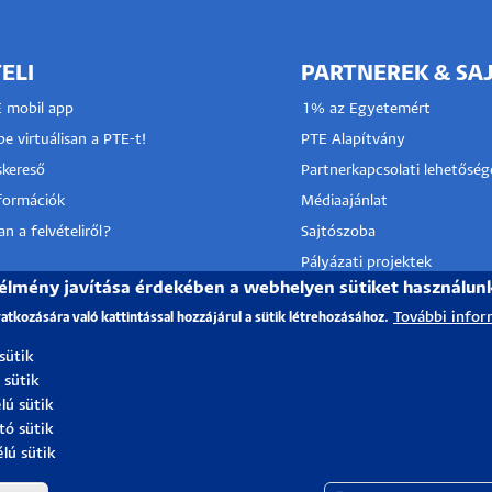
ELI
PARTNEREK & SA
E mobil app
1% az Egyetemért
e virtuálisan a PTE-t!
PTE Alapítvány
kereső
Partnerkapcsolati lehetőség
nformációk
Médiaajánlat
n a felvételiről?
Sajtószoba
Pályázati projektek
 élmény javítása érdekében a webhelyen sütiket használun
HRS4R
I KÖZPONT
További infor
vatkozására való kattintással hozzájárul a sütik létrehozásához.
TÓ SZOLGÁLAT
 sütik
 sütik
lú sütik
tó sütik
élú sütik