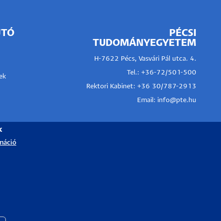
JTÓ
PÉCSI
TUDOMÁNYEGYETEM
H-7622 Pécs, Vasvári Pál utca. 4.
Tel.:
+36-72/501-500
ek
Rektori Kabinet: +36 30/787-2913
Email:
info@pte.hu
k
máció