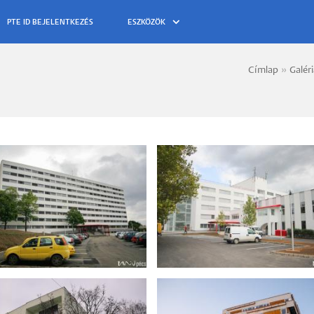
ESZKÖZÖK
Címlap
Galér
Morzs