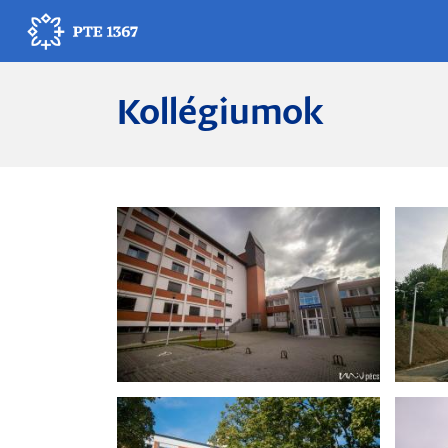
Ugrás
a
tartalomra
Kollégiumok
Egyetemünk
Oktatás
Kutatás
Gyógyítás
Egyetemi élet
Adminisztráció
Munkatársak