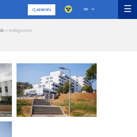
☰
HU
KERESÉS
iák
Kollégiumok
a