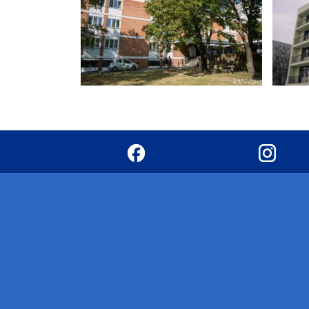
Hallgatók
Alumni
Felvételizők