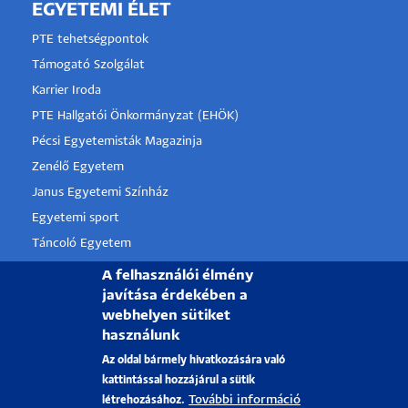
EGYETEMI ÉLET
PTE tehetségpontok
Támogató Szolgálat
Karrier Iroda
PTE Hallgatói Önkormányzat (EHÖK)
Pécsi Egyetemisták Magazinja
Zenélő Egyetem
Janus Egyetemi Színház
Egyetemi sport
Táncoló Egyetem
PTE Alumni
A felhasználói élmény
javítása érdekében a
webhelyen sütiket
használunk
PÉCSI TUDOMÁNYEGYETEM
Az oldal bármely hivatkozására való
H-7622 Pécs, Vasvári Pál utca. 4.
kattintással hozzájárul a sütik
További információ
létrehozásához.
Felvételi információk:
iranyapte@pte.hu