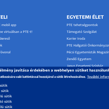
ELI
EGYETEMI ÉLET
E mobil app
PTE tehetségpontok
e virtuálisan a PTE-t!
Támogató Szolgálat
kereső
Karrier Iroda
ok
PTE Hallgatói Önkormányza
nfóvonal
Pécsi Egyetemisták Magazin
Zenélő Egyetem
Janus Egyetemi Színház
 élmény javítása érdekében a webhelyen sütiket használun
Egyetemi sport
További infor
vatkozására való kattintással hozzájárul a sütik létrehozásához.
Táncoló Egyetem
 sütik
PTE Alumni
 sütik
lú sütik
tó sütik
élú sütik