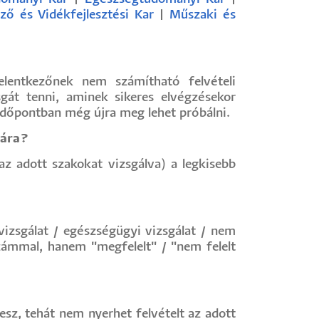
ő és Vidékfejlesztési Kar
|
Műszaki és
elentkezőnek nem számítható felvételi
gát tenni, aminek sikeres elvégzésekor
s időpontban még újra meg lehet próbálni.
gára?
az adott szakokat vizsgálva) a legkisebb
vizsgálat / egészségügyi vizsgálat / nem
ámmal, hanem "megfelelt" / "nem felelt
sz, tehát nem nyerhet felvételt az adott