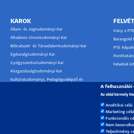
KAROK
FELVÉT
Állam- és Jogtudományi Kar
Irány a PT
Általános Orvostudományi Kar
Barangold b
Bölcsészet- és Társadalomtudományi Kar
PTE Képzés
Egészségtudományi Kar
Ponthatár
Gyógyszerésztudományi Kar
Felvételi i
Közgazdaságtudományi Kar
Kultúratudományi, Pedagógusképző és
Vidékfejlesztési Kar
A felhasználói
Műszaki és Informatikai Kar
Az oldal bármely hi
Művészeti Kar
Analitikai célú
Természettudományi Kar
Marketing célú
Funkcionális cé
Nem besorolha
Teljesítmény c