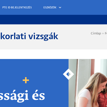
ESZKÖZÖK
Címlap
F
korlati vizsgák
Morzs