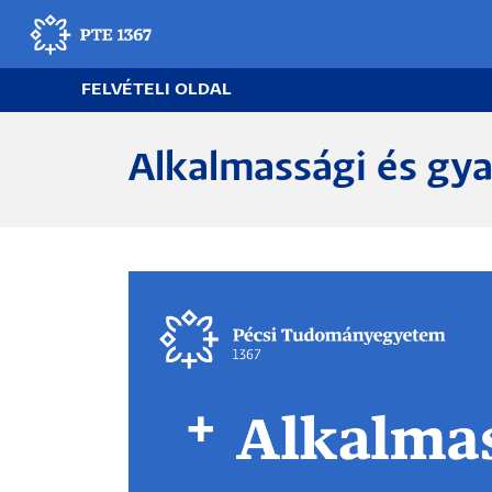
Ugrás
a
tartalomra
FELVÉTELI OLDAL
Egyetemünk
Alkalmassági és gya
Felvételi információk
Pályaválasztás
Egyetemi élet
Kapcsolat