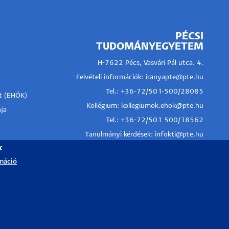
PÉCSI
TUDOMÁNYEGYETEM
H-7622 Pécs, Vasvári Pál utca. 4.
Felvételi információk:
iranyapte@pte.hu
Tel.: +36-72/501-500/28085
t (EHÖK)
Kollégium:
kollegiumok.ehok@pte.hu
ja
Tel.: +36-72/501 500/18562
Tanulmányi kérdések:
infokti@pte.hu
k
máció