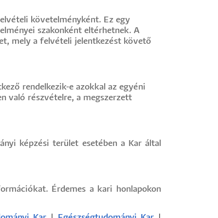
 felvételi követelményként. Ez egy
vetelményei szakonként eltérhetnek. A
t, mely a felvételi jelentkezést követő
tkező rendelkezik-e azokkal az egyéni
en való részvételre, a megszerzett
nyi képzési terület esetében a Kar által
nformációkat. Érdemes a kari honlapokon
dományi Kar
|
Egészségtudományi Kar
|