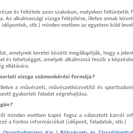
s része és feltétele azon szakokon, melyeken feltüntetik
sga. Az alkalmassági vizsga felépítése, illetve annak kö
, időpontok, stb.) minden esetben az egyetem küld levele
lat, amelynek keretei között megállapítják, hogy a jelen
el és tehetséggel, amelyek alkalmassá teszik a képzésb
 ellátására.
akorlati vizsga számonkérési formája?
, illetve a művészeti, művészetközvetítő és sporttudomá
zott gyakorlati feladat végrehajtása.
sgán?
iről minden esetben kapni fogsz a választott karról i
özzé a fontos információkat (időpont, feladatok, stb.)
os Orvostudományi Kar
|
Bölcsészet- és Társadalomtu