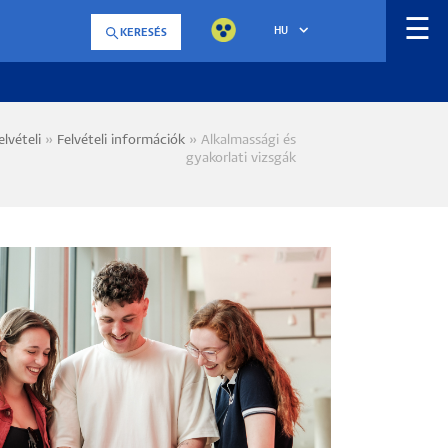
☰
HU
KERESÉS
elvételi
Felvételi információk
Alkalmassági és
a
gyakorlati vizsgák