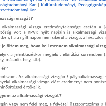
aságtudományi Kar
|
Kultúratudományi, Pedagógusképz
szettudományi Kar
massági vizsgát?
Az alkalmassági vizsga eredménytelensége esetén a j
őség volt a KPVK nyílt napjain is alkalmassági vizs
setben, ha a nyílt napon nem sikerül a vizsga, a hivatalo
jelöltem meg, hova kell mennem alkalmassági vizs
yik a jelentkezéskor megjelölt elbírálási sorrendben (
ly, második hely, stb).
t ér?
ontszám. Az alkalmassági vizsgán / pályaalkalmassági 
yelvi alkalmassági vizsga elért eredményt nem pontsz
inősítéssel értékelik.
gyom az alkalmassági vizsgát?
sgán vagy nem felel meg, a felvételi összpontszáma 0 le