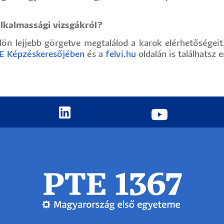
alkalmassági vizsgákról?
ülön lejjebb görgetve megtalálod a karok elérhetőségei
E Képzéskeresőjében
és a
felvi.hu
oldalán is találhatsz