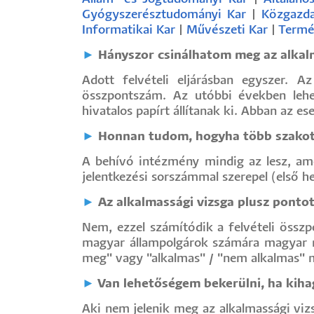
Gyógyszerésztudományi Kar
|
Közgazd
Informatikai Kar
|
Művészeti Kar
|
Termé
►
Hányszor csinálhatom meg az alkal
Adott felvételi eljárásban egyszer. 
összpontszám. Az utóbbi években lehet
hivatalos papírt állítanak ki. Abban az e
►
Honnan tudom, hogyha több szakot 
A behívó intézmény mindig az lesz, amel
jelentkezési sorszámmal szerepel (első he
►
Az alkalmassági vizsga plusz ponto
Nem, ezzel számítódik a felvételi összp
magyar állampolgárok számára magyar n
meg" vagy "alkalmas" / "nem alkalmas" m
►
Van lehetőségem bekerülni, ha kiha
Aki nem jelenik meg az alkalmassági viz