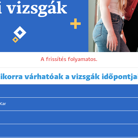
A frissítés folyamatos.
ikorra várhatóak a vizsgák időpontja
Kar