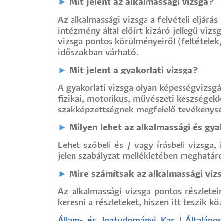
►
Mit jelent az alkalmassági vizsga?
Az alkalmassági vizsga a felvételi eljárá
intézmény által előírt kizáró jellegű viz
vizsga pontos körülményeiről (feltételek
időszakban várható.
►
Mit jelent a gyakorlati vizsga?
A gyakorlati vizsga olyan képességvizsgá
fizikai, motorikus, művészeti készségekk
szakképzettségnek megfelelő tevékenység
►
Milyen lehet az alkalmassági és gy
Lehet szóbeli és / vagy írásbeli vizsga
jelen szabályzat mellékletében meghatáro
►
Mire számítsak az alkalmassági viz
Az alkalmassági vizsga pontos részlete
keresni a részleteket, hiszen itt teszik k
Állam- és Jogtudományi Kar
|
Általán