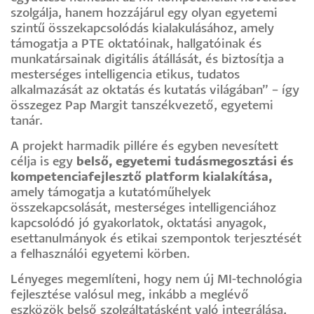
szolgálja, hanem hozzájárul egy olyan egyetemi
szintű összekapcsolódás kialakulásához, amely
támogatja a PTE oktatóinak, hallgatóinak és
munkatársainak digitális átállását, és biztosítja a
mesterséges intelligencia etikus, tudatos
alkalmazását az oktatás és kutatás világában” – így
összegez Pap Margit tanszékvezető, egyetemi
tanár.
A projekt harmadik pillére és egyben nevesített
célja is egy
belső, egyetemi tudásmegosztási és
kompetenciafejlesztő platform kialakítása,
amely támogatja a kutatóműhelyek
összekapcsolását, mesterséges intelligenciához
kapcsolódó jó gyakorlatok, oktatási anyagok,
esettanulmányok és etikai szempontok terjesztését
a felhasználói egyetemi körben.
Lényeges megemlíteni, hogy nem új MI-technológia
fejlesztése valósul meg, inkább a meglévő
eszközök belső szolgáltatásként való integrálása,