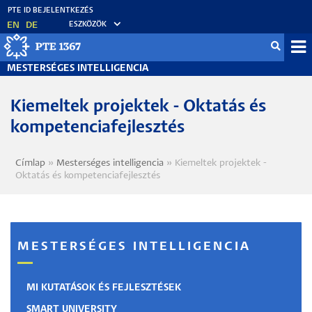
Ugrás
a
EN
DE
ESZKÖZÖK
tartalomra
Mo
MESTERSÉGES INTELLIGENCIA
fő
Kiemeltek projektek - Oktatás és
kompetenciafejlesztés
Címlap
Mesterséges intelligencia
Kiemeltek projektek -
Morzsa
Oktatás és kompetenciafejlesztés
MESTERSÉGES INTELLIGENCIA
MI KUTATÁSOK ÉS FEJLESZTÉSEK
SMART UNIVERSITY