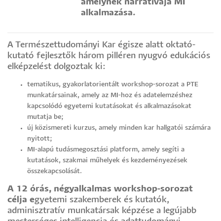
amelynek narratívája MI
alkalmazása.
A Természettudományi Kar égisze alatt oktató-
kutató fejlesztők három pilléren nyugvó edukációs
elképzelést dolgoztak ki:
tematikus, gyakorlatorientált workshop-sorozat a PTE
munkatársainak, amely az MI-hoz és adatelemzéshez
kapcsolódó egyetemi kutatásokat és alkalmazásokat
mutatja be;
új közismereti kurzus, amely minden kar hallgatói számára
nyitott;
MI-alapú tudásmegosztási platform, amely segíti a
kutatások, szakmai műhelyek és kezdeményezések
összekapcsolását.
A 12 órás, négyalkalmas workshop-sorozat
célja e
gyetemi szakemberek és kutatók,
adminisztratív munkatársak képzése a legújabb