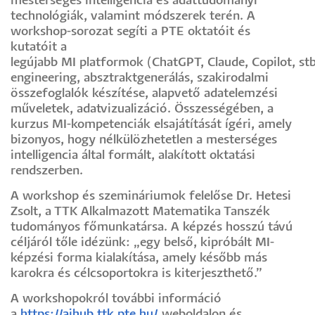
mesterséges intelligencia és adattudományi
technológiák, valamint módszerek terén. A
workshop-sorozat segíti a PTE oktatóit és
kutatóit a
legújabb MI platformok (ChatGPT, Claude, Copilot, stb
engineering, absztraktgenerálás, szakirodalmi
összefoglalók készítése, alapvető adatelemzési
műveletek, adatvizualizáció. Összességében, a
kurzus MI-kompetenciák elsajátítását ígéri, amely
bizonyos, hogy nélkülözhetetlen a mesterséges
intelligencia által formált, alakított oktatási
rendszerben.
A workshop és szemináriumok felelőse Dr. Hetesi
Zsolt, a TTK Alkalmazott Matematika Tanszék
tudományos főmunkatársa. A képzés hosszú távú
céljáról tőle idézünk: „egy belső, kipróbált MI-
képzési forma kialakítása, amely később más
karokra és célcsoportokra is kiterjeszthető.”
A workshopokról további információ
a
https://aihub.ttk.pte.hu/
weboldalon és