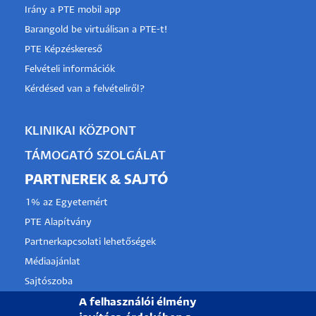
Irány a PTE mobil app
Barangold be virtuálisan a PTE-t!
PTE Képzéskereső
Felvételi információk
Kérdésed van a felvételiről?
KLINIKAI KÖZPONT
TÁMOGATÓ SZOLGÁLAT
PARTNEREK & SAJTÓ
1% az Egyetemért
PTE Alapítvány
Partnerkapcsolati lehetőségek
Médiaajánlat
Sajtószoba
Pályázati projektek
A felhasználói élmény