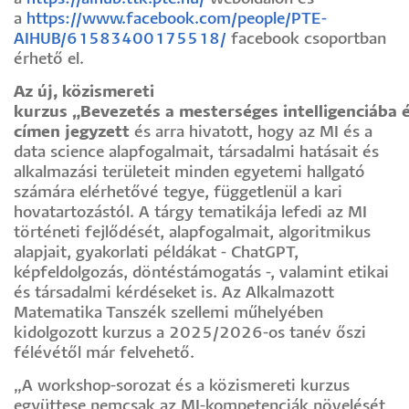
a
https://www.facebook.com/people/PTE-
AIHUB/61583400175518/
facebook csoportban
érhető el.
Az új, közismereti
kurzus „Bevezetés a mesterséges intelligenciába
címen jegyzett
és arra hivatott, hogy az MI és a
data science alapfogalmait, társadalmi hatásait és
alkalmazási területeit minden egyetemi hallgató
számára elérhetővé tegye, függetlenül a kari
hovatartozástól. A tárgy tematikája lefedi az MI
történeti fejlődését, alapfogalmait, algoritmikus
alapjait, gyakorlati példákat - ChatGPT,
képfeldolgozás, döntéstámogatás -, valamint etikai
és társadalmi kérdéseket is.
Az Alkalmazott
Matematika Tanszék szellemi műhelyében
kidolgozott kurzus a 2025/2026-os tanév őszi
félévétől már felvehető.
„A workshop-sorozat és a közismereti kurzus
együttese nemcsak az MI-kompetenciák növelését