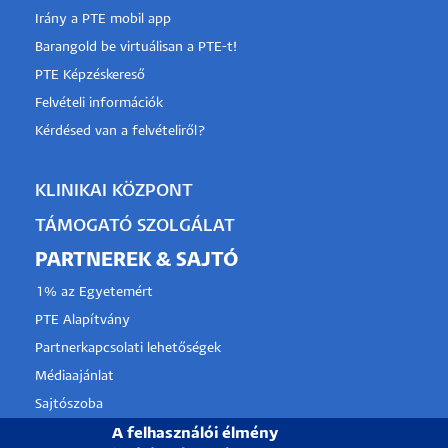
Irány a PTE mobil app
Barangold be virtuálisan a PTE-t!
PTE Képzéskereső
Felvételi információk
Kérdésed van a felvételiről?
KLINIKAI KÖZPONT
TÁMOGATÓ SZOLGÁLAT
PARTNEREK & SAJTÓ
1% az Egyetemért
PTE Alapítvány
Partnerkapcsolati lehetőségek
Médiaajánlat
Sajtószoba
Pályázati projektek
A felhasználói élmény