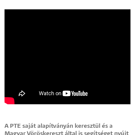
A PTE saját alapítványán keresztül és a
Magyar Vöröskereszt által is segítséget nyújt