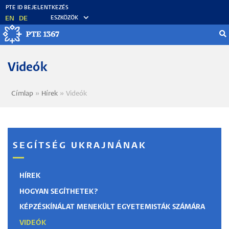
Ugrás
a
EN
DE
ESZKÖZÖK
tartalomra
Videók
Címlap
Hírek
Videók
Morzsa
SEGÍTSÉG UKRAJNÁNAK
HÍREK
HOGYAN SEGÍTHETEK?
KÉPZÉSKÍNÁLAT MENEKÜLT EGYETEMISTÁK SZÁMÁRA
VIDEÓK