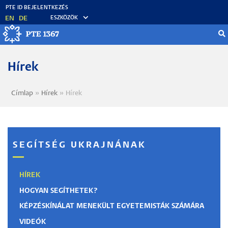
Ugrás
a
EN
DE
ESZKÖZÖK
tartalomra
Hírek
Címlap
Hírek
Hírek
Morzsa
SEGÍTSÉG UKRAJNÁNAK
HÍREK
HOGYAN SEGÍTHETEK?
KÉPZÉSKÍNÁLAT MENEKÜLT EGYETEMISTÁK SZÁMÁRA
VIDEÓK