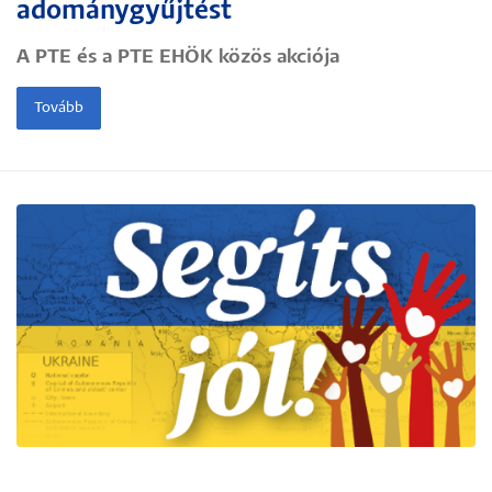
adománygyűjtést
A PTE és a PTE EHÖK közös akciója
Tovább