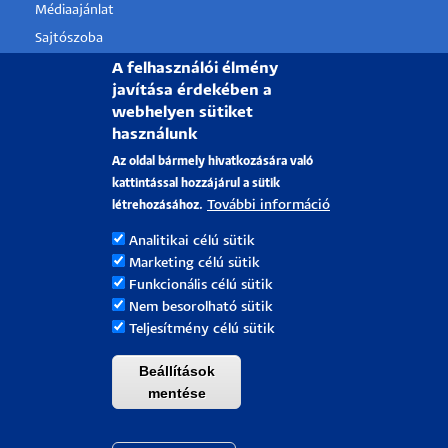
Médiaajánlat
Sajtószoba
Pályázati projektek
A felhasználói élmény
javítása érdekében a
HRS4R
webhelyen sütiket
használunk
PÉCSI TUDOMÁNYEGYETEM
Az oldal bármely hivatkozására való
kattintással hozzájárul a sütik
H-7622 Pécs, Vasvári Pál utca. 4.
További információ
létrehozásához.
Tel.:
+36-72/501-500
Analitikai célú sütik
Rektori Kabinet: +36 30/787-2913
Marketing célú sütik
Email:
info@pte.hu
Funkcionális célú sütik
Nem besorolható sütik
Teljesítmény célú sütik
Beállítások
mentése