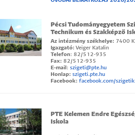
ÓVODAI BEIRATKOZÁS 2026/20
Pécsi Tudományegyetem Szi
Technikum és Szakképző Isk
Az intézmény székhelye:
7400 Ka
Igazgató:
Veiger Katalin
Telefon
: 82/512-935
Fax:
82/512-935
E-mail
:
szigeti@pte.hu
Honlap:
szigeti.pte.hu
Facebook:
facebook.com/szigetik
PTE Kelemen Endre Egészsé
Iskola