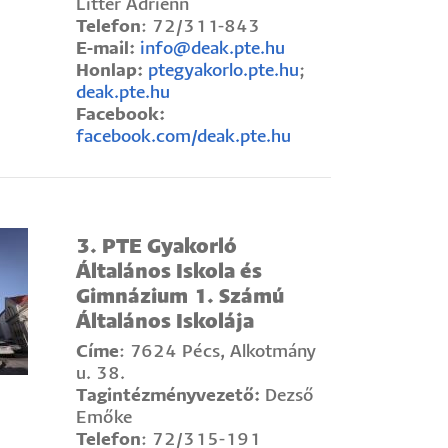
Litter Adrienn
Telefon
: 72/311-843
E-mail:
info@deak.pte.hu
Honlap:
ptegyakorlo.pte.hu
;
deak.pte.hu
Facebook:
facebook.com/deak.pte.hu
3. PTE Gyakorló
Általános Iskola és
Gimnázium 1. Számú
Általános Iskolája
Címe
: 7624 Pécs, Alkotmány
u. 38.
Tagintézményvezető:
Dezső
Emőke
Telefon
: 72/315-191