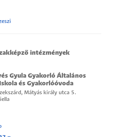
zeszi
szakképző intézmények
és Gyula Gyakorló Általános
 Iskola és Gyakorlóóvoda
ekszárd, Mátyás király utca 5.
ella
o