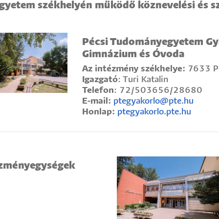
gyetem székhelyén működő köznevelési és 
Pécsi Tudományegyetem Gyak
Gimnázium és Óvoda
Az intézmény székhelye:
7633 Péc
Igazgató
: Turi Katalin
Telefon
: 72/503656/28680
E-mail:
ptegyakorlo@pte.hu
Honlap:
ptegyakorlo.pte.hu
ézményegységek