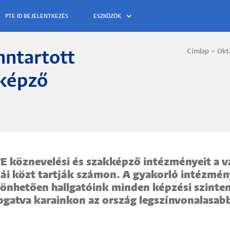
ESZKÖZÖK
Címlap
Okt
nntartott
Morzs
kképző
E köznevelési és szakképző intézményeit a v
lái közt tartják számon. A gyakorló intézmé
önhetően hallgatóink minden képzési szinten
gatva karainkon az ország legszínvonalasab