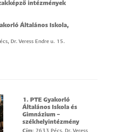
szakképző intézmények
orló Általános Iskola,
s, Dr. Veress Endre u. 15.
1. PTE Gyakorló
Általános Iskola és
Gimnázium –
székhelyintézmény
Cím
: 7633 Pécs, Dr. Veress