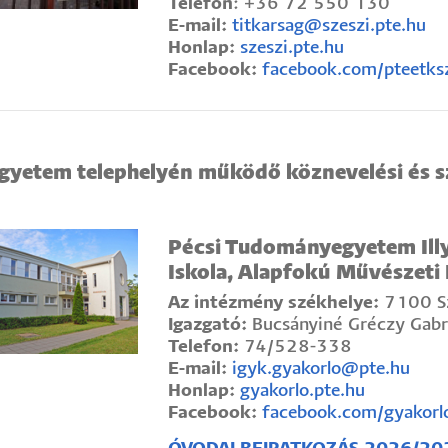
Telefon
: +36 72 550 130
E-mail:
titkarsag@szeszi.pte.hu
Honlap:
szeszi.pte.hu
Facebook:
facebook.com/pteetks
gyetem telephelyén működő köznevelési és 
Pécsi Tudományegyetem Illy
Iskola, Alapfokú Művészeti
Az intézmény székhelye:
7100 Sz
Igazgató:
Bucsányiné Gréczy Gabri
Telefon:
74/528-338
E-mail:
igyk.gyakorlo@pte.hu
Honlap:
gyakorlo.pte.hu
Facebook:
facebook.com/gyakorl