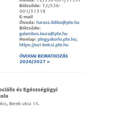
Óvoda:
72/536-001/31357
Bölcsőde:
72/536-
001/31318
E-mail
Óvoda:
harasz.ildiko@pte.hu
Bölcsőde:
galambos.laura@pte.hu
Honlap:
ptegyakorlo.pte.hu
;
https://ovi-bolcsi.pte.hu
ÓVODAI BEIRATKOZÁS
2026/2027 »
iális és Egészségügyi
ola
cs, Berek utca 15.