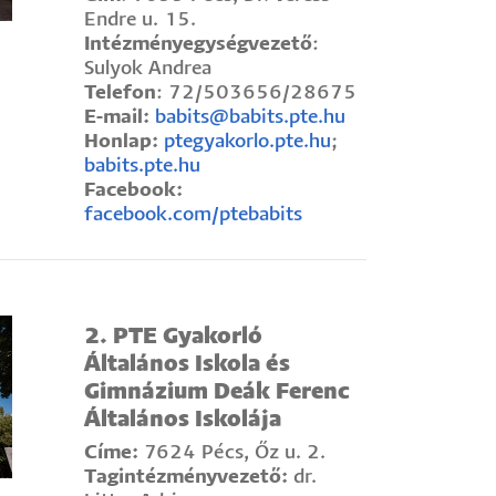
Endre u. 15.
Intézményegységvezető
:
Sulyok Andrea
Telefon
: 72/503656/28675
E-mail:
babits@babits.pte.hu
Honlap:
ptegyakorlo.pte.hu
;
babits.pte.hu
Facebook:
facebook.com/ptebabits
2. PTE Gyakorló
Általános Iskola és
Gimnázium Deák Ferenc
Általános Iskolája
Címe:
7624 Pécs, Őz u. 2.
Tagintézményvezető:
dr.