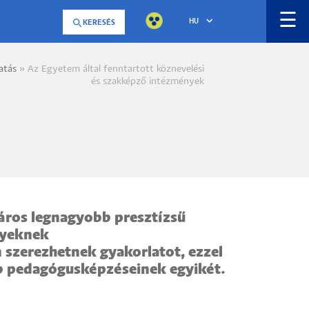
☰
HU
KERESÉS
atás
Az Egyetem által fenntartott köznevelési
a
és szakképző intézmények
áros legnagyobb presztízsű
nyeknek
 szerezhetnek gyakorlatot, ezzel
b pedagógusképzéseinek egyikét.