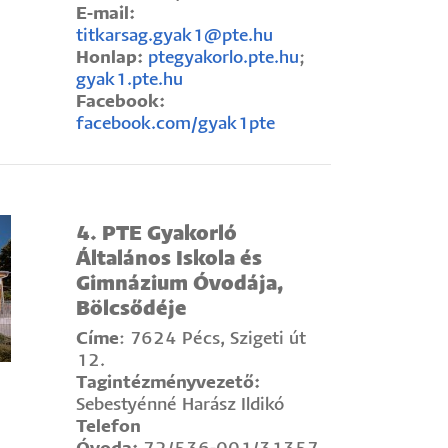
E-mail:
titkarsag.gyak1@pte.hu
Honlap:
ptegyakorlo.pte.hu
;
gyak1.pte.hu
Facebook:
facebook.com/gyak1pte
4. PTE Gyakorló
Általános Iskola és
Gimnázium Óvodája,
Bölcsődéje
Címe
: 7624 Pécs, Szigeti út
12.
Tagintézményvezető:
Sebestyénné Harász Ildikó
Telefon