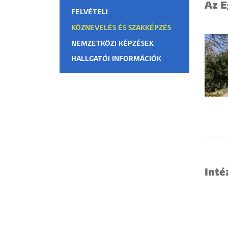
Az E
FELVÉTELI
Hallgatók
KÖZNEVELÉS ÉS SZAKKÉPZÉS
Alumni
NEMZETKÖZI KÉPZÉSEK
HALLGATÓI INFORMÁCIÓK
Felvételizők
Int