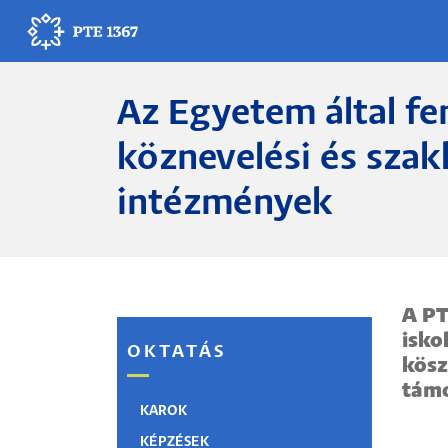
Ugrás
a
tartalomra
Az Egyetem által fe
Egyetemünk
köznevelési és sza
Oktatás
intézmények
Kutatás
Gyógyítás
A PT
Egyetemi élet
isko
OKTATÁS
kösz
Adminisztráció
támo
KAROK
Munkatársak
KÉPZÉSEK