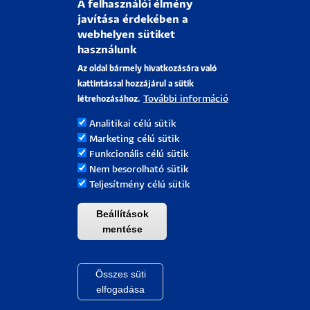
1996
A felhasználói élmény
javítása érdekében a
Donhoffer Szilárd
|
Általános Orvostudományi Kar |
webhelyen sütiket
1996
használunk
Gopal Krishan
|
Természettudományi Kar |
1996
Az oldal bármely hivatkozására való
kattintással hozzájárul a sütik
Karl Heinz Indlekofer
|
Természettudományi Kar |
További információ
létrehozásához.
1996
Analitikai célú sütik
Ferenczi István
|
Bölcsészet- és Társadalomtudományi
Marketing célú sütik
Kar |
1996
Funkcionális célú sütik
Nem besorolható sütik
Janet O. Trotter
|
1996
Teljesítmény célú sütik
Wolfgang Fechner
|
Műszaki és Informatikai Kar |
1996
Beállítások
mentése
1995
Összes süti
Withdraw cons
Carlton F. Hazlewood
|
Általános Orvostudományi Kar
elfogadása
|
1995