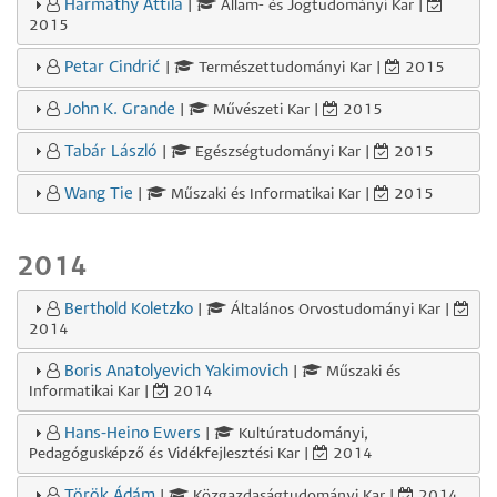
Harmathy Attila
|
Állam- és Jogtudományi Kar |
2015
Petar Cindrić
|
Természettudományi Kar |
2015
John K. Grande
|
Művészeti Kar |
2015
Tabár László
|
Egészségtudományi Kar |
2015
Wang Tie
|
Műszaki és Informatikai Kar |
2015
2014
Berthold Koletzko
|
Általános Orvostudományi Kar |
2014
Boris Anatolyevich Yakimovich
|
Műszaki és
Informatikai Kar |
2014
Hans-Heino Ewers
|
Kultúratudományi,
Pedagógusképző és Vidékfejlesztési Kar |
2014
Török Ádám
|
Közgazdaságtudományi Kar |
2014