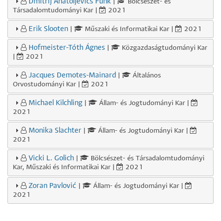
Dmitrij Anatoljevics Funk
|
Bölcsészet- és
Társadalomtudományi Kar |
2021
Erik Slooten
|
Műszaki és Informatikai Kar |
2021
Hofmeister-Tóth Ágnes
|
Közgazdaságtudományi Kar
|
2021
Jacques Demotes-Mainard
|
Általános
Orvostudományi Kar |
2021
Michael Kilchling
|
Állam- és Jogtudományi Kar |
2021
Monika Slachter
|
Állam- és Jogtudományi Kar |
2021
Vicki L. Golich
|
Bölcsészet- és Társadalomtudományi
Kar, Műszaki és Informatikai Kar |
2021
Zoran Pavlović
|
Állam- és Jogtudományi Kar |
2021