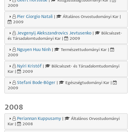
Geert Hofstede
|
Közgazdaságtudományi Kar |
2009
Pier Giorgio Natali
|
Általános Orvostudományi Kar |
2009
Jevgenyij Alekszandrovics Jevtusenko
|
Bölcsészet-
és Társadalomtudományi Kar |
2009
Nguyen Huu Ninh
|
Természettudományi Kar |
2009
Nyíri Kristóf
|
Bölcsészet- és Társadalomtudományi
Kar |
2009
Stefani Bode-Böger
|
Egészségtudományi Kar |
2009
2008
Periannan Kuppusamy
|
Általános Orvostudományi
Kar |
2008