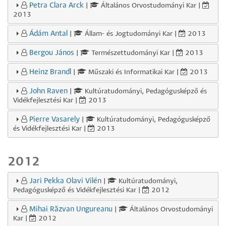
Petra Clara Arck
|
Általános Orvostudományi Kar |
2013
Ádám Antal
|
Állam- és Jogtudományi Kar |
2013
Bergou János
|
Természettudományi Kar |
2013
Heinz Brandl
|
Műszaki és Informatikai Kar |
2013
John Raven
|
Kultúratudományi, Pedagógusképző és
Vidékfejlesztési Kar |
2013
Pierre Vasarely
|
Kultúratudományi, Pedagógusképző
és Vidékfejlesztési Kar |
2013
2012
Jari Pekka Olavi Vilén
|
Kultúratudományi,
Pedagógusképző és Vidékfejlesztési Kar |
2012
Mihai Răzvan Ungureanu
|
Általános Orvostudományi
Kar |
2012