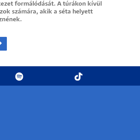
kezet formálódását. A túrákon kívül
ok számára, akik a séta helyett
znének.