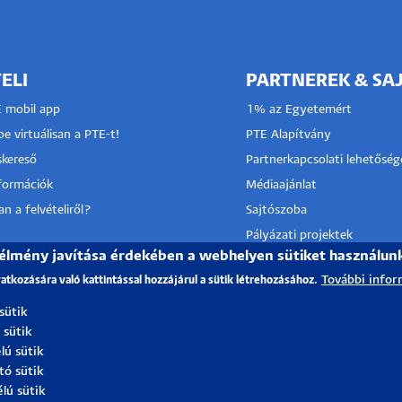
ELI
PARTNEREK & SA
E mobil app
1% az Egyetemért
e virtuálisan a PTE-t!
PTE Alapítvány
kereső
Partnerkapcsolati lehetőség
nformációk
Médiaajánlat
n a felvételiről?
Sajtószoba
Pályázati projektek
 élmény javítása érdekében a webhelyen sütiket használun
HRS4R
I KÖZPONT
További infor
vatkozására való kattintással hozzájárul a sütik létrehozásához.
TÓ SZOLGÁLAT
 sütik
 sütik
lú sütik
tó sütik
élú sütik