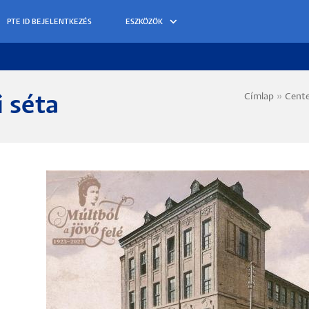
ESZKÖZÖK
Címlap
Cent
 séta
Morzs