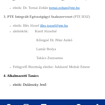
elnök: Dr. Tornai Zoltán
tornai.zoltan
@pte.hu
3. PTE Integrált Egészségügyi Szakszervezet
(PTE IESZ)
elnök: Illés József
illes.jozsef@pte.hu
alelnökök: Kneif Józsefné
Kőnigné Dr. Péter Anikó
Lamár Ibolya
Takács Zsuzsanna
Felügyelő Bizottság elnöke: Juhászné Molnár Emese
4. Alkalmazotti Tanács
elnök: Dulánszky Jenő