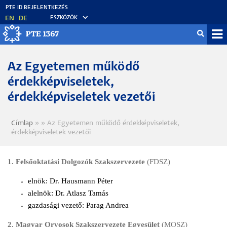
Ugrás
a
EN
DE
ESZKÖZÖK
tartalomra
Mo
fő
Az Egyetemen működő
érdekképviseletek,
érdekképviseletek vezetői
Címlap
Az Egyetemen működő érdekképviseletek,
Morzsa
érdekképviseletek vezetői
1. Felsőoktatási Dolgozók Szakszervezete
(FDSZ)
elnök:
Dr. Hausmann Péter
alelnök: Dr. Atlasz Tamás
gazdasági vezető: Parag Andrea
2. Magyar Orvosok Szakszervezete Egyesület
(MOSZ)