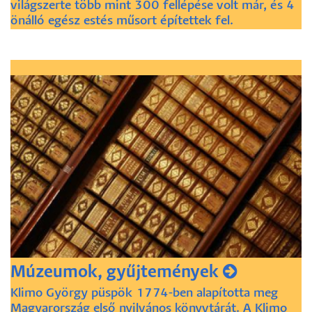
világszerte több mint 300 fellépése volt már, és 4
önálló egész estés műsort építettek fel.
Múzeumok, gyűjtemények
Klimo György püspök 1774-ben alapította meg
Magyarország első nyilvános könyvtárát. A Klimo