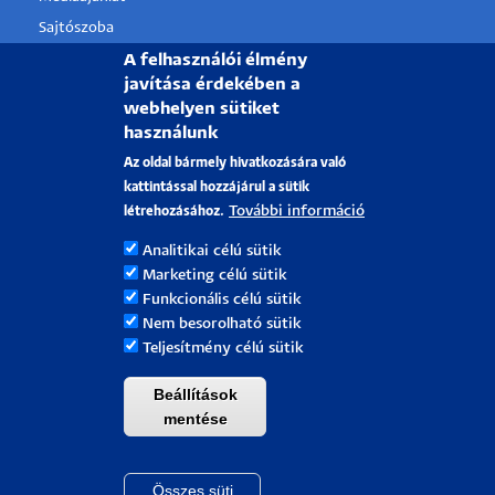
Sajtószoba
A felhasználói élmény
Pályázati projektek
javítása érdekében a
HRS4R
webhelyen sütiket
használunk
PÉCSI TUDOMÁNYEGYETEM
Az oldal bármely hivatkozására való
kattintással hozzájárul a sütik
H-7622 Pécs, Vasvári Pál utca. 4.
További információ
létrehozásához.
Tel.:
+36-72/501-500
Analitikai célú sütik
Rektori Kabinet: +36 30/787-2913
Marketing célú sütik
Email:
info@pte.hu
Funkcionális célú sütik
Nem besorolható sütik
Teljesítmény célú sütik
Beállítások
mentése
Összes süti
Withdraw cons
Pécsi Tudományegyetem |
Kancellária
|
Informatikai Igazgatóság
|