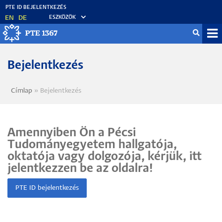
Ugrás
a
EN
DE
ESZKÖZÖK
tartalomra
Mo
fő
Bejelentkezés
Címlap
Bejelentkezés
Morzsa
Amennyiben Ön a Pécsi
Tudományegyetem hallgatója,
oktatója vagy dolgozója, kérjük, itt
jelentkezzen be az oldalra!