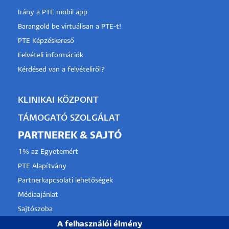
Irány a PTE mobil app
Barangold be virtuálisan a PTE-t!
PTE Képzéskereső
Felvételi információk
Kérdésed van a felvételiről?
KLINIKAI KÖZPONT
TÁMOGATÓ SZOLGÁLAT
PARTNEREK & SAJTÓ
1% az Egyetemért
PTE Alapítvány
Partnerkapcsolati lehetőségek
Médiaajánlat
Sajtószoba
Pályázati projektek
A felhasználói élmény