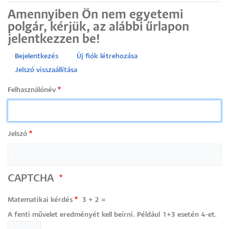
Amennyiben Ön nem egyetemi
polgár, kérjük, az alábbi űrlapon
jelentkezzen be!
Bejelentkezés
Új fiók létrehozása
Primary
Jelszó visszaállítása
tabs
Felhasználónév
Jelszó
CAPTCHA
Matematikai kérdés
3 + 2 =
A fenti művelet eredményét kell beírni. Például 1+3 esetén 4-et.