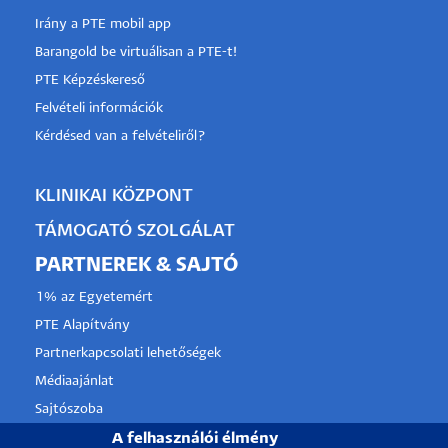
Irány a PTE mobil app
Barangold be virtuálisan a PTE-t!
PTE Képzéskereső
Felvételi információk
Kérdésed van a felvételiről?
KLINIKAI KÖZPONT
TÁMOGATÓ SZOLGÁLAT
PARTNEREK & SAJTÓ
1% az Egyetemért
PTE Alapítvány
Partnerkapcsolati lehetőségek
Médiaajánlat
Sajtószoba
Pályázati projektek
A felhasználói élmény