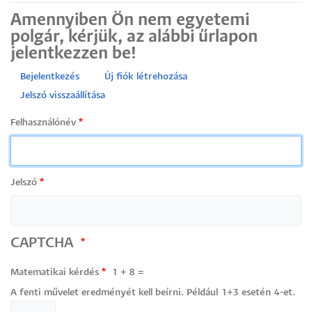
Amennyiben Ön nem egyetemi
polgár, kérjük, az alábbi űrlapon
jelentkezzen be!
Bejelentkezés
Új fiók létrehozása
Primary
Jelszó visszaállítása
tabs
Felhasználónév
Jelszó
CAPTCHA
Matematikai kérdés
1 + 8 =
A fenti művelet eredményét kell beírni. Például 1+3 esetén 4-et.