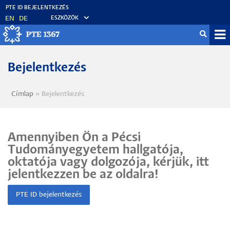
Ugrás
a
EN
DE
ESZKÖZÖK
tartalomra
Mo
fő
Bejelentkezés
Címlap
Bejelentkezés
Morzsa
Amennyiben Ön a Pécsi
Tudományegyetem hallgatója,
oktatója vagy dolgozója, kérjük, itt
jelentkezzen be az oldalra!